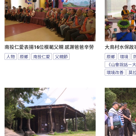
南投仁愛表揚16位模範父親 感謝爸爸辛勞
大鳥村水保故
人物
原鄉
南投仁愛
父親節
原鄉
環境
《山會說話－
環境改善
莫