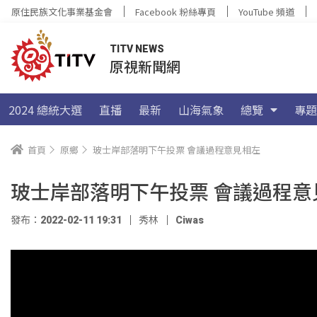
原住民族文化事業基金會
Facebook 粉絲專頁
YouTube 頻道
TITV NEWS
原視新聞網
2024 總統大選
直播
最新
山海氣象
總覽
專題
首頁
原鄉
玻士岸部落明下午投票 會議過程意見相左
玻士岸部落明下午投票 會議過程意
發布：2022-02-11 19:31
秀林
Ciwas