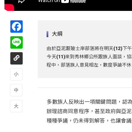
Facebook
大綱
Line
由於亞泥跟玻士岸部落將在明天(12)下
今天(11)來到秀林鄉公所跟族人面談
程中，部落族人意見相左，數度爭論不休
A
多數族人反映出一項關鍵問題，認
A
辦理諮商同意程序，甚至政府與亞泥
A
種種爭議，仍未得到解答，也讓會議