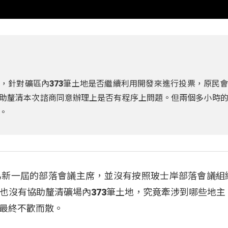
午，針對礦區內373筆土地是否繼續利用開發來進行投票，原民
，協助釐清本次諮商同意辦理上是否有程序上問題。但兩個多小時
。
為新一屆的部落會議主席，並沒有按照玻士岸部落會議組
也沒有協助釐清礦場內373筆土地，究竟牽涉到哪些地主
最終不歡而散。