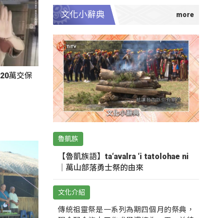
文化小辭典
20萬交保
魯凱族
【魯凱族語】ta‘avalra ‘i tatolohae ni
｜萬山部落勇士祭的由來
文化介紹
傳統祖靈祭是一系列為期四個月的祭典，