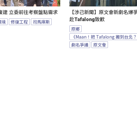
復建 立委前往考察盤點需求
【涉己新聞】原文會新劇名爆爭議
赴Tafalong致歉
環境
修復工程
司馬庫斯
原鄉
《Maan！把 Tafalong 搬到台北
劇名爭議
原文會