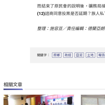
而結束了原民會的說明後，礦務局
(12)諮商同意投票是否延期？族人
整理：施容亘／責任編輯：德蘭亞朗
關鍵字：
原鄉
政經
亞泥
土地
報
相關文章