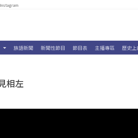
Instagram
族語新聞
新聞性節目
節目表
主播專區
歷史上
見相左