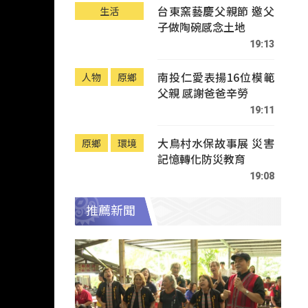
台東窯藝慶父親節 邀父
生活
子做陶碗感念土地
19:13
南投仁愛表揚16位模範
人物
原鄉
父親 感謝爸爸辛勞
19:11
大鳥村水保故事展 災害
原鄉
環境
記憶轉化防災教育
19:08
推薦新聞