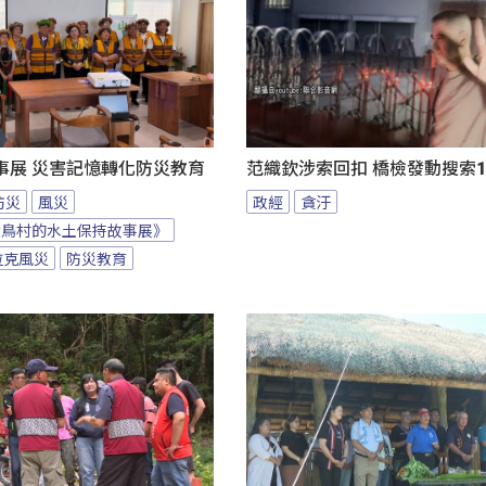
事展 災害記憶轉化防災教育
范織欽涉索回扣 橋檢發動搜索1
防災
風災
政經
貪汙
大鳥村的水土保持故事展》
拉克風災
防災教育