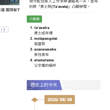
現今配合族人工作求學濃縮為一天，並特
別將「勇士祭(Ta‘avala)」凸顯辦理。
 團隊8/7
小辭典
ta‘avalra
？！》
勇士成年禮
molapangolai
祖靈祭
asavasavahe
男性青年
atamatama
父字輩的稱呼
歷史上的今天
2026/ 08/ 08