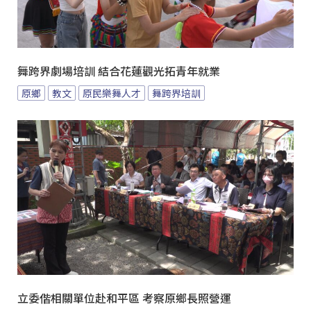
舞跨界劇場培訓 結合花蓮觀光拓青年就業
原鄉
教文
原民樂舞人才
舞跨界培訓
立委偕相關單位赴和平區 考察原鄉長照營運