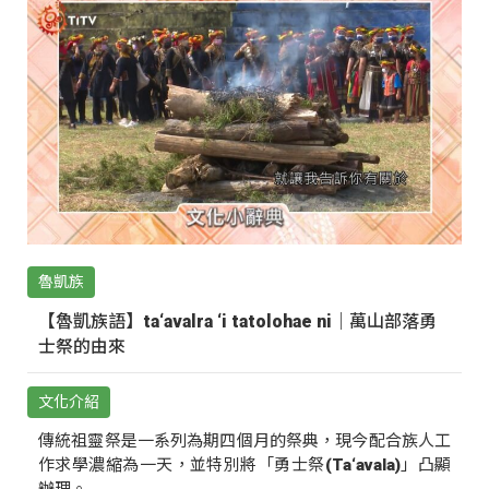
魯凱族
【魯凱族語】ta‘avalra ‘i tatolohae ni｜萬山部落勇
士祭的由來
文化介紹
傳統祖靈祭是一系列為期四個月的祭典，現今配合族人工
作求學濃縮為一天，並特別將「勇士祭(Ta‘avala)」凸顯