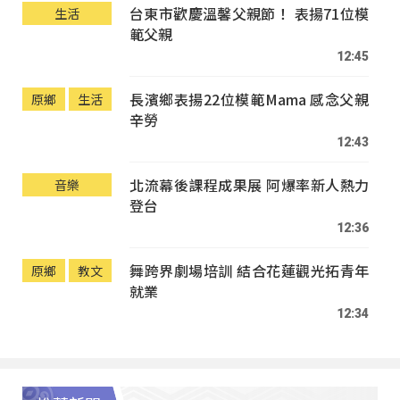
台東市歡慶溫馨父親節！ 表揚71位模
生活
範父親
12:45
長濱鄉表揚22位模範Mama 感念父親
原鄉
生活
辛勞
12:43
北流幕後課程成果展 阿爆率新人熱力
音樂
登台
12:36
舞跨界劇場培訓 結合花蓮觀光拓青年
原鄉
教文
就業
12:34