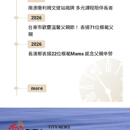
南澳撒利姆文健站揭牌 多元課程陪伴長者
2026
台東市歡慶溫馨父親節！ 表揚71位模範父
親
2026
長濱鄉表揚22位模範Mama 感念父親辛勞
more
TITV NEWS