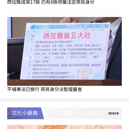
西拉雅成第17族 仍有8族待獲法定原民身分
平埔專法已施行 原民身分法暫緩審查
文化小辭典