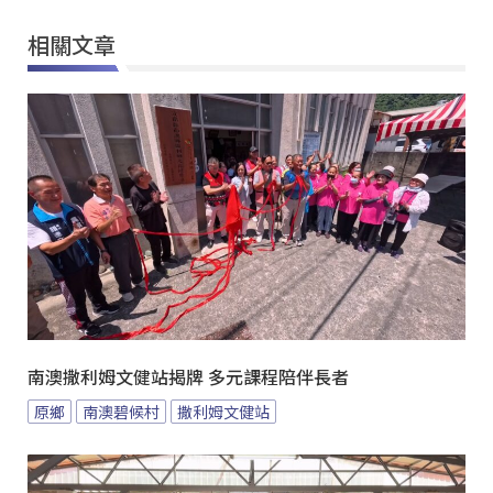
相關文章
南澳撒利姆文健站揭牌 多元課程陪伴長者
原鄉
南澳碧候村
撒利姆文健站