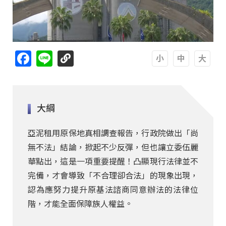
Facebook
Line
A
A
A
大綱
亞泥租用原保地真相調查報告，行政院做出「尚
無不法」結論，掀起不少反彈，但也讓立委伍麗
華點出，這是一項重要提醒！凸顯現行法律並不
完備，才會導致「不合理卻合法」的現象出現，
認為應努力提升原基法諮商同意辦法的法律位
階，才能全面保障族人權益。