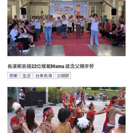
長濱鄉表揚22位模範Mama 感念父親辛勞
原鄉
生活
台東長濱
父親節