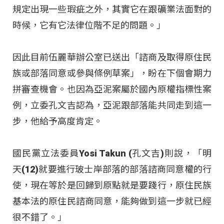
規定出現一些瑕疵之外，其實它在跟礦業法面對的
時候，它有它法律位階不足的問題。」
因此目前伍麗華辦公室已送出「諮商及取得原住民
族或部落同意或參與條例草案」，盼在下個會期力
拼審查機會。也因為亞泥案屬於國內原權指標性案
例，立委孔文吉認為，亞泥跟部落能共同走到這一
步，他給予高度肯定。
國民黨立法委員Yosi Takun (孔文吉)則說，「明
天(12)就要進行玻士岸部落的部落諮商同意權的行
使，現在等於是回歸到原點就是要踐行，原住民族
基本法的原住民諮商同意，能夠做到這一步就已經
很不錯了。」