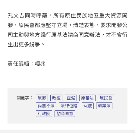
孔文吉同時呼籲，所有原住民族地區重大資源開
發，原民會都應堅守立場，清楚表態，要求開發公
司主動與地方踐行原基法諮商同意辦法，才不會衍
生出更多紛爭。
責任編輯：嘎兆
關鍵字：
原鄉
政經
亞泥
原基法
原民會
尚無不法
法律位階
瑕疵
礦業法
行政院
諮商同意