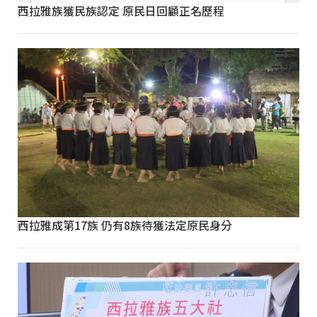
西拉雅族獲民族認定 原民日回顧正名歷程
西拉雅成第17族 仍有8族待獲法定原民身分