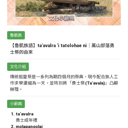
魯凱族
【魯凱族語】ta‘avalra ‘i tatolohae ni｜萬山部落勇
士祭的由來
文化介紹
傳統祖靈祭是一系列為期四個月的祭典，現今配合族人工
作求學濃縮為一天，並特別將「勇士祭(Ta‘avala)」凸顯
辦理。
小辭典
ta‘avalra
勇士成年禮
molapangolai