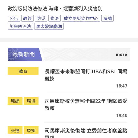
政院版災防法修法 海嘯、堰塞湖列入災害別
公告
政經
防災
修法
成立防災協作中心
海嘯
災害防治法
馬太鞍堰塞湖
最新新聞
長耀盃未來聯盟開打 UBA和SBL同場
體育
競技
19:47
司馬庫斯校舍無照卡關22年 衝擊童受
原鄉
環境
教權
19:40
司馬庫斯災後復建 立委前往考察盤點
交通
原鄉
需求