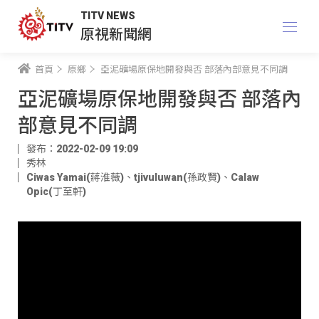
TITV NEWS
原視新聞網
首頁
原鄉
亞泥礦場原保地開發與否 部落內部意見不同調
亞泥礦場原保地開發與否 部落內
部意見不同調
發布：2022-02-09 19:09
秀林
Ciwas Yamai(蔣淮薇)
、
tjivuluwan(孫政賢)
、
Calaw
Opic(丁至軒)