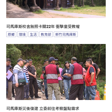
司馬庫斯校舍無照卡關22年 衝擊童受教權
原鄉
環境
生活
教育部
新竹司馬庫斯
司馬庫斯災後復建 立委前往考察盤點需求