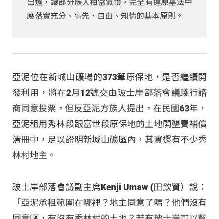
出爐，讓部分族人相當氣憤，完全有違原基法中
應落實充分、事先、自由、知情的基本原則。
亞泥位在新城山礦場的373筆原保地，是否繼續開
發利用，將在2月12號交由玻士岸部落會議踐行諮
商同意投票，但反亞泥方族人提出，在民國63年，
亞泥租用秀林段跟富世段原保地的土地開墾費補償
清冊中，足以證明新城山礦區內，其實還有不少秀
林村地主。
玻士岸部落會議副主席Kenji Umaw (田欽賢）說：
「亞泥承租範圍在哪裡？地主同意了嗎？他們沒有
同意啊，有沒有秀林村的土地？若有玻士岸可以幫