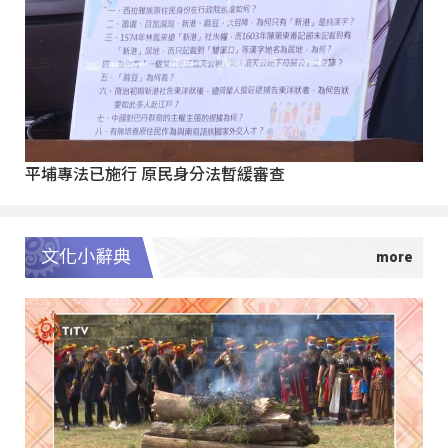
平埔專法已施行 原民身分法暫緩審查
文化小辭典