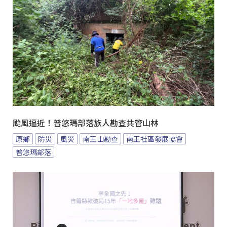
颱風逼近！普悠瑪部落族人勘查共管山林
原鄉
防災
風災
南王山勘查
南王社區發展協會
普悠瑪部落