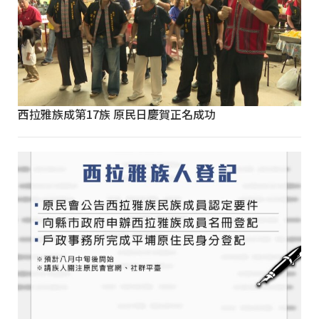
西拉雅族成第17族 原民日慶賀正名成功