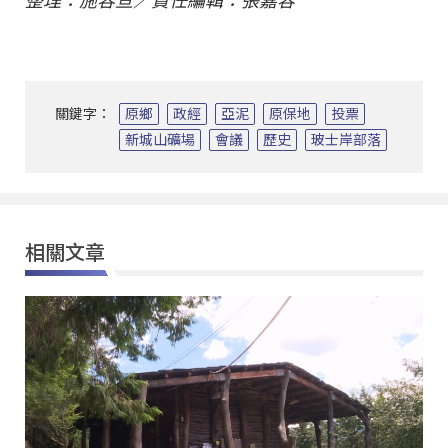
整理：施容亘／責任編輯：張嘉容
關鍵字：
原鄉
政經
亞泥
原保地
投票
新城山礦場
會議
歷史
玻士岸部落
相關文章