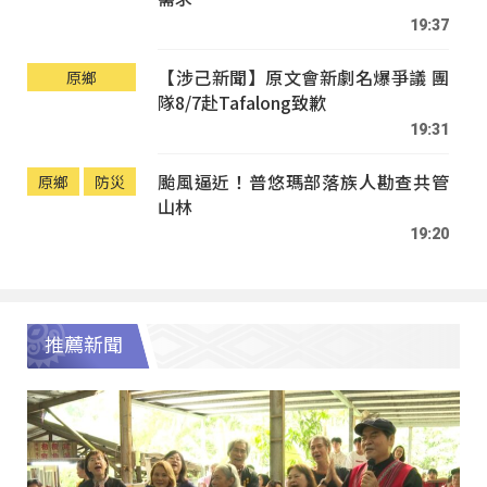
19:37
【涉己新聞】原文會新劇名爆爭議 團
原鄉
隊8/7赴Tafalong致歉
19:31
颱風逼近！普悠瑪部落族人勘查共管
原鄉
防災
山林
19:20
推薦新聞