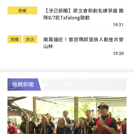
【涉己新聞】原文會新劇名爆爭議 團
原鄉
隊8/7赴Tafalong致歉
19:31
颱風逼近！普悠瑪部落族人勘查共管
原鄉
防災
山林
19:20
推薦新聞