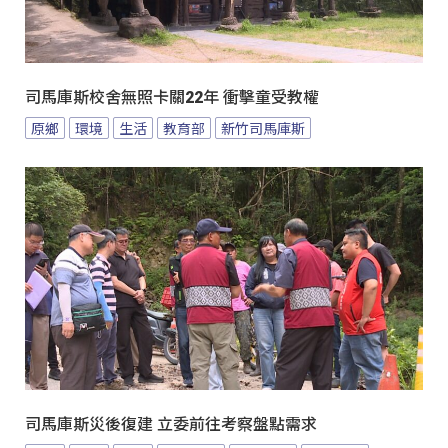
司馬庫斯校舍無照卡關22年 衝擊童受教權
原鄉
環境
生活
教育部
新竹司馬庫斯
司馬庫斯災後復建 立委前往考察盤點需求