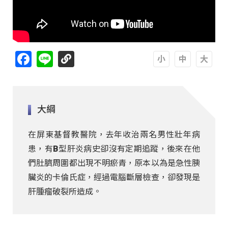
Facebook
Line
A
A
A
大綱
在屏東基督教醫院，去年收治兩名男性壯年病
患，有B型肝炎病史卻沒有定期追蹤，後來在他
們肚臍周圍都出現不明瘀青，原本以為是急性胰
臟炎的卡倫氏症，經過電腦斷層檢查，卻發現是
肝腫瘤破裂所造成。