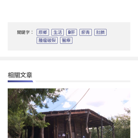
關鍵字：
原鄉
生活
B肝
瘀青
肚臍
腫瘤破裂
醫療
相關文章