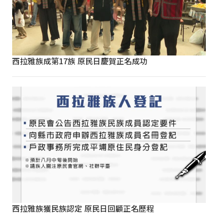
西拉雅族成第17族 原民日慶賀正名成功
西拉雅族獲民族認定 原民日回顧正名歷程