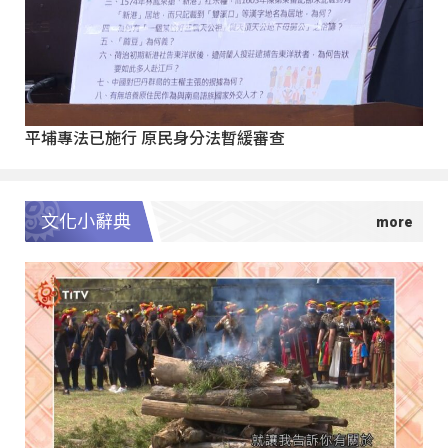
平埔專法已施行 原民身分法暫緩審查
文化小辭典