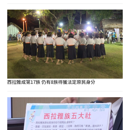
西拉雅成第17族 仍有8族待獲法定原民身分