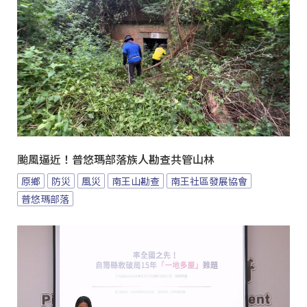
颱風逼近！普悠瑪部落族人勘查共管山林
原鄉
防災
風災
南王山勘查
南王社區發展協會
普悠瑪部落