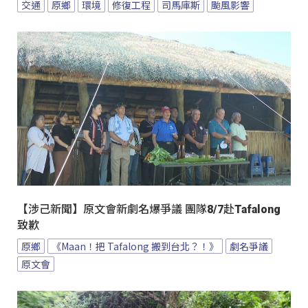
交通
原鄉
環境
修復工程
司馬庫斯
颱風影響
【涉己新聞】原文會新劇名爆爭議 團隊8/7赴Tafalong
致歉
原鄉
《Maan！把 Tafalong 搬到台北？！》
劇名爭議
原文會