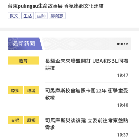
台東pulingau生命故事展 香氛串起文化連結
教文
生活
巫師
排灣族
最新新聞
長耀盃未來聯盟開打 UBA和SBL同場
體育
競技
19:47
司馬庫斯校舍無照卡關22年 衝擊童受
原鄉
環境
教權
19:40
司馬庫斯災後復建 立委前往考察盤點
交通
原鄉
需求
19:37