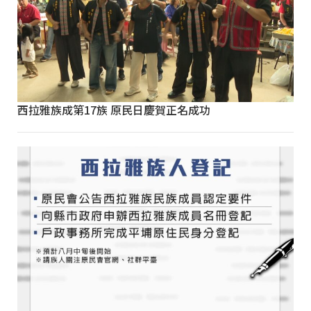
西拉雅族成第17族 原民日慶賀正名成功