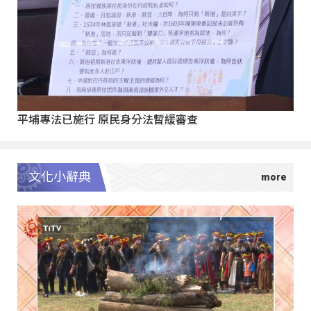
平埔專法已施行 原民身分法暫緩審查
文化小辭典