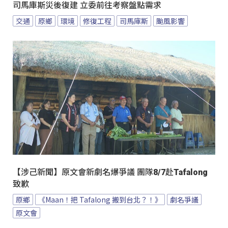
司馬庫斯災後復建 立委前往考察盤點需求
交通
原鄉
環境
修復工程
司馬庫斯
颱風影響
【涉己新聞】原文會新劇名爆爭議 團隊8/7赴Tafalong
致歉
原鄉
《Maan！把 Tafalong 搬到台北？！》
劇名爭議
原文會