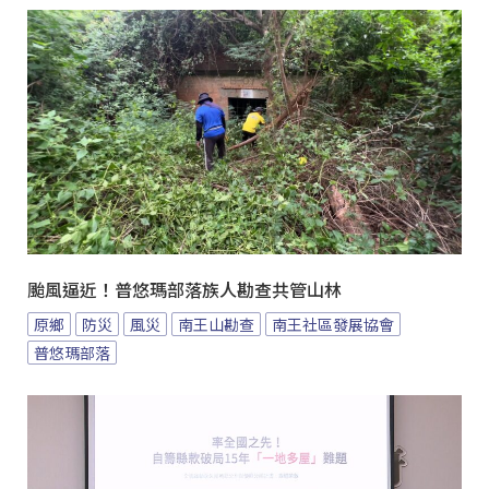
颱風逼近！普悠瑪部落族人勘查共管山林
原鄉
防災
風災
南王山勘查
南王社區發展協會
普悠瑪部落