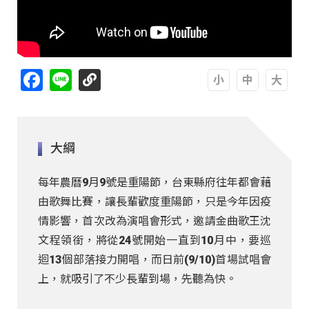
Facebook
Line
A
A
A
大綱
每年農曆9月9號是重陽節，台東縣府往年都會藉
由歌舞比賽，讓長輩歡度重陽節，只是今年因疫
情影響，首次改為演唱會形式，邀請金曲歌王沈
文程領銜，將從24號開始一直到10月中，要巡
迴13個部落接力開唱，而日前(9/10)首場試唱會
上，就吸引了不少長輩到場，先聽為快。