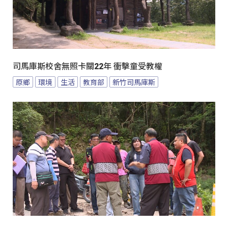
司馬庫斯校舍無照卡關22年 衝擊童受教權
原鄉
環境
生活
教育部
新竹司馬庫斯