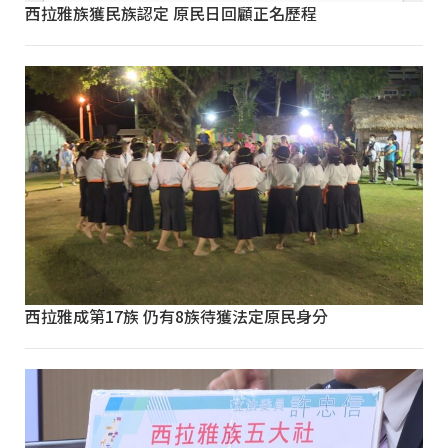
西拉雅族獲民族認定 原民日回顧正名歷程
西拉雅成第17族 仍有8族待獲法定原民身分