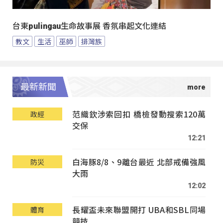
台東pulingau生命故事展 香氛串起文化連結
教文
生活
巫師
排灣族
最新新聞
范織欽涉索回扣 橋檢發動搜索120萬
政經
交保
12:21
白海豚8/8、9離台最近 北部戒備強風
防災
大雨
12:02
長耀盃未來聯盟開打 UBA和SBL同場
體育
競技