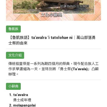
魯凱族
【魯凱族語】ta‘avalra ‘i tatolohae ni｜萬山部落勇
士祭的由來
文化介紹
傳統祖靈祭是一系列為期四個月的祭典，現今配合族人工
作求學濃縮為一天，並特別將「勇士祭(Ta‘avala)」凸顯
辦理。
小辭典
ta‘avalra
勇士成年禮
molapangolai