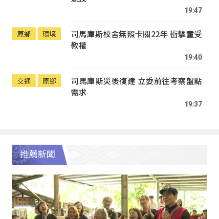
19:47
司馬庫斯校舍無照卡關22年 衝擊童受
原鄉
環境
教權
19:40
司馬庫斯災後復建 立委前往考察盤點
交通
原鄉
需求
19:37
推薦新聞