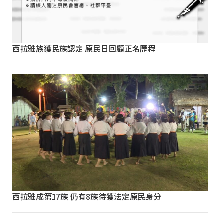
西拉雅族獲民族認定 原民日回顧正名歷程
西拉雅成第17族 仍有8族待獲法定原民身分