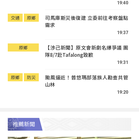
19:40
司馬庫斯災後復建 立委前往考察盤點
交通
原鄉
需求
19:37
【涉己新聞】原文會新劇名爆爭議 團
原鄉
隊8/7赴Tafalong致歉
19:31
颱風逼近！普悠瑪部落族人勘查共管
原鄉
防災
山林
19:20
推薦新聞