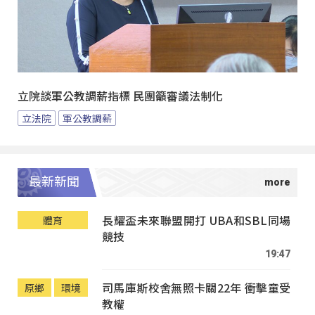
立院談軍公教調薪指標 民團籲審議法制化
立法院
軍公教調薪
最新新聞
長耀盃未來聯盟開打 UBA和SBL同場
體育
競技
19:47
司馬庫斯校舍無照卡關22年 衝擊童受
原鄉
環境
教權