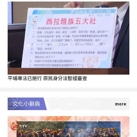
平埔專法已施行 原民身分法暫緩審查
文化小辭典