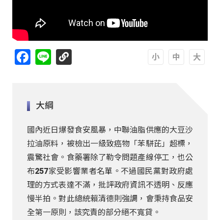
Facebook
Line
A
A
A
大綱
國內近日爆發食安風暴，中聯油脂供應的大豆沙
拉油原料，被檢出一級致癌物「苯駢芘」超標，
震驚社會。食藥署除了勒令問題產線停工，也公
布257家受影響業者名單。不過國民黨對政府處
理的方式表達不滿，批評政府資訊不透明、反應
慢半拍。對此總統賴清德則強調，會秉持食品安
全第一原則，該究責的部分絕不寬貸。