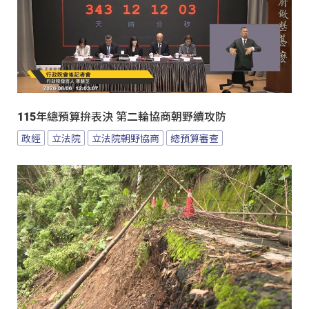
115年總預算拚表決 第二輪協商朝野續攻防
政經
立法院
立法院朝野協商
總預算審查