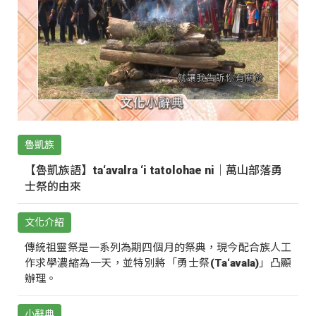
魯凱族
【魯凱族語】ta‘avalra ‘i tatolohae ni｜萬山部落勇
士祭的由來
文化介紹
傳統祖靈祭是一系列為期四個月的祭典，現今配合族人工
作求學濃縮為一天，並特別將「勇士祭(Ta‘avala)」凸顯
辦理。
小辭典