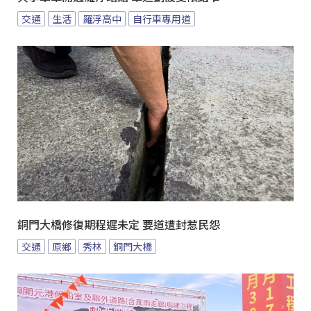
交通
生活
羅浮高中
自行車專用道
銅門大橋修復期程遲未定 要道遭封惹民怨
交通
原鄉
秀林
銅門大橋