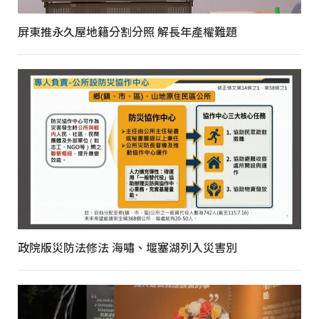
屏東推永久屋地籍分割分照 解長年產權難題
政院版災防法修法 海嘯、堰塞湖列入災害別