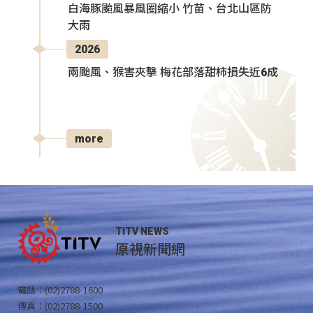
白海豚颱風暴風圈縮小 竹苗、台北山區防
大雨
2026
兩颱風、猴害夾擊 梅花部落甜柿損失近6成
more
TITV NEWS
原視新聞網
電話：(02)2788-1600
傳真：(02)2788-1500