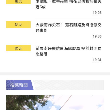
兩颱風、猴害夾擊 梅花部落甜柿損失
風災
近6成
19:08
大豪雨炸尖石！ 落石阻路及時搶修交
防災
通未斷
19:06
苗栗南庄嚴防白海豚颱風 提前封閉易
防災
崩路段
19:04
推薦新聞