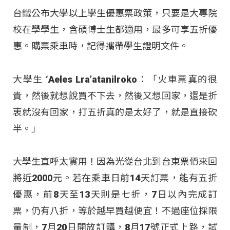
台鐵公布大學以上學生優惠票政策，只要是大專院
校在學學生，含碩博士生都適用，最多可享五折優
惠。購票乘車時，記得攜帶學生證明文件。
大學生 ‘Aeles Lra’atanilroko：「火車票真的很
貴，然後就想說買不下去，然後又想回家，還是折
衷就沒有回家，打五折真的是太好了，就是直接砍
半。」
大學生直呼太實用！因為光從台北到台東票價來回
將近2000元。若在乘車日前14天訂票，能有五折
優惠，前8天至13天則是七折，7日以內完成訂
票，仍有八折，等於越早買越便宜！不過座位採限
量制，7月20日開放訂購，8月17號正式上路，試