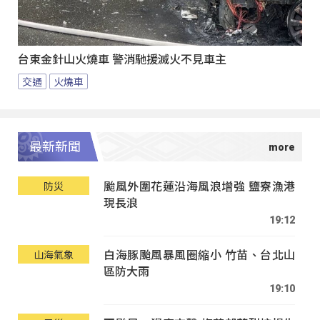
台東金針山火燒車 警消馳援滅火不見車主
交通
火燒車
最新新聞
颱風外圍花蓮沿海風浪增強 鹽寮漁港
防災
現長浪
19:12
白海豚颱風暴風圈縮小 竹苗、台北山
山海氣象
區防大雨
19:10