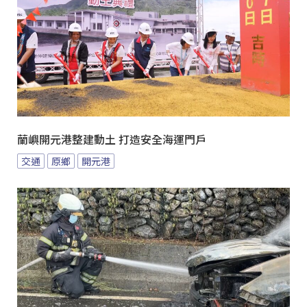
蘭嶼開元港整建動土 打造安全海運門戶
交通
原鄉
開元港