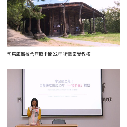
司馬庫斯校舍無照卡關22年 衝擊童受教權