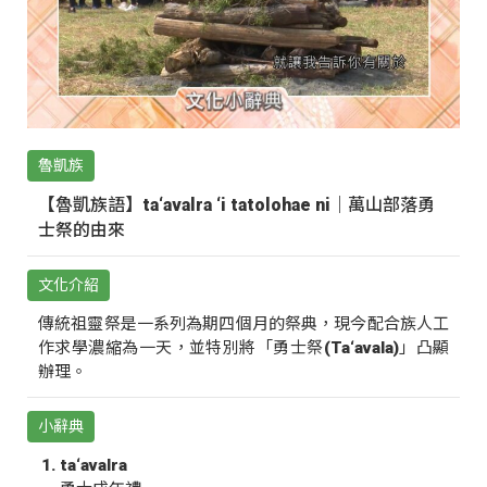
魯凱族
【魯凱族語】ta‘avalra ‘i tatolohae ni｜萬山部落勇
士祭的由來
文化介紹
傳統祖靈祭是一系列為期四個月的祭典，現今配合族人工
作求學濃縮為一天，並特別將「勇士祭(Ta‘avala)」凸顯
辦理。
小辭典
ta‘avalra