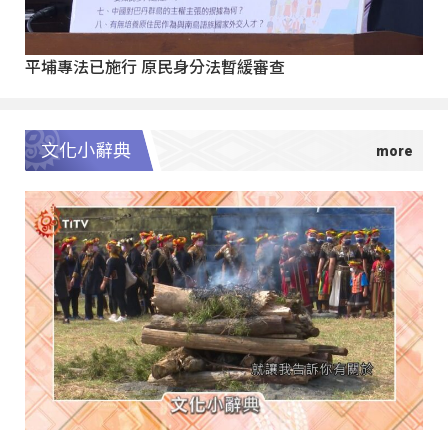
平埔專法已施行 原民身分法暫緩審查
文化小辭典