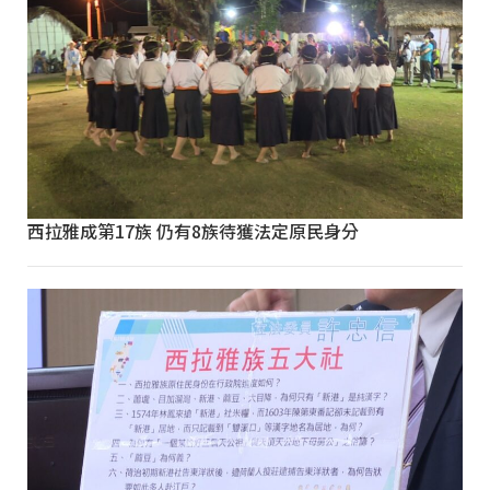
西拉雅成第17族 仍有8族待獲法定原民身分