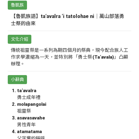
魯凱族
【魯凱族語】ta‘avalra ‘i tatolohae ni｜萬山部落勇
士祭的由來
文化介紹
傳統祖靈祭是一系列為期四個月的祭典，現今配合族人工
作求學濃縮為一天，並特別將「勇士祭(Ta‘avala)」凸顯
辦理。
小辭典
ta‘avalra
勇士成年禮
molapangolai
祖靈祭
asavasavahe
男性青年
atamatama
父字輩的稱呼