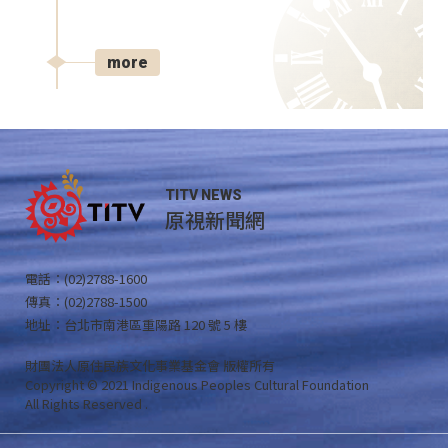
more
TITV NEWS
原視新聞網
電話：(02)2788-1600
傳真：(02)2788-1500
地址：台北市南港區重陽路 120 號 5 樓
財團法人原住民族文化事業基金會 版權所有
Copyright © 2021 Indigenous Peoples Cultural Foundation
All Rights Reserved .