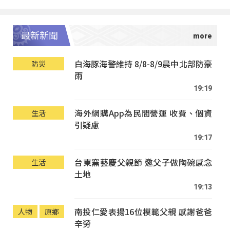
最新新聞
白海豚海警維持 8/8-8/9晨中北部防豪
防災
雨
19:19
海外網購App為民間營運 收費、個資
生活
引疑慮
19:17
台東窯藝慶父親節 邀父子做陶碗感念
生活
土地
19:13
南投仁愛表揚16位模範父親 感謝爸爸
人物
原鄉
辛勞