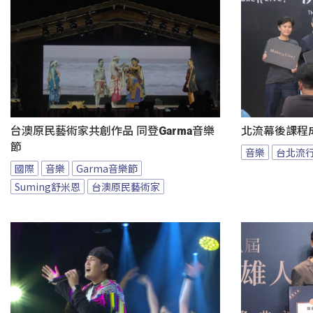
台澳原民藝術家共創作品 同登Garma音樂
北流幕後課程
節
音樂
台北流
國際
音樂
Garma音樂節
Suming舒米恩
台澳原民藝術家