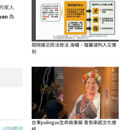
的家人
an 為
政院版災防法修法 海嘯、堰塞湖列入災害
別
台東pulingau生命故事展 香氛串起文化連
結