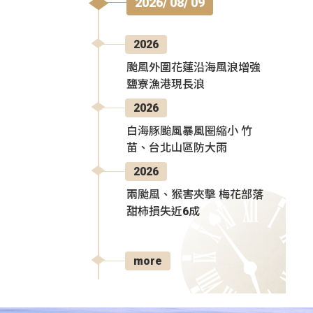
2026/ 08/ 09
2026
颱風外圍花蓮沿海風浪增強
鹽寮漁港現長浪
2026
白海豚颱風暴風圈縮小 竹
苗、台北山區防大雨
2026
兩颱風、猴害夾擊 梅花部落
甜柿損失近6成
more