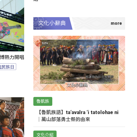
文化小辭典
1花博熱力開唱
住民族日
魯凱族
【魯凱族語】ta‘avalra ‘i tatolohae ni
｜萬山部落勇士祭的由來
文化介紹