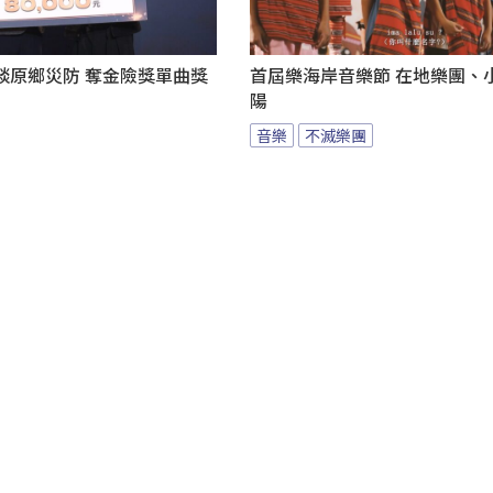
談原鄉災防 奪金險獎單曲獎
首屆樂海岸音樂節 在地樂團、
陽
音樂
不滅樂團