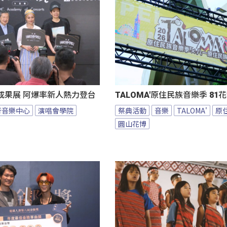
成果展 阿爆率新人熱力登台
TALOMA'原住民族音樂季 8
行音樂中心
演唱會學院
祭典活動
音樂
TALOMA'
原
圓山花博