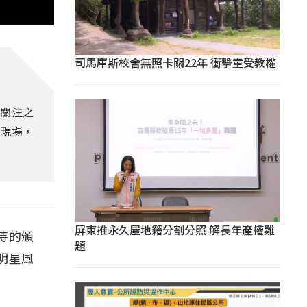
司馬庫斯校舍無照卡關22年 衝擊童受教權
引關注之
在現場，
屏東推永久屋地籍分割分照 解長年產權難
待的頒
題
明星風