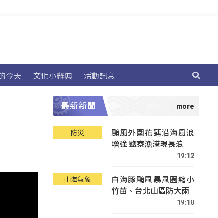
的今天
文化小辭典
活動訊息
最新新聞
颱風外圍花蓮沿海風浪
防災
增強 鹽寮漁港現長浪
19:12
白海豚颱風暴風圈縮小
山海氣象
竹苗、台北山區防大雨
19:10