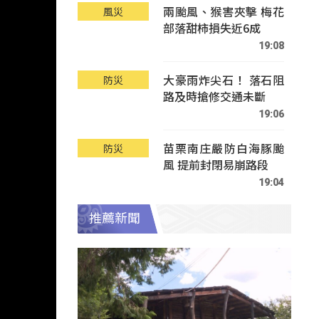
兩颱風、猴害夾擊 梅花
風災
部落甜柿損失近6成
19:08
大豪雨炸尖石！ 落石阻
防災
路及時搶修交通未斷
19:06
苗栗南庄嚴防白海豚颱
防災
風 提前封閉易崩路段
19:04
推薦新聞