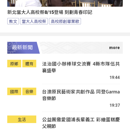
新北當大人高校祭8/15登場 刻劃青春印記
教文
當大人高校祭
高校原創畢業歌
最新新聞
法治國小辦棒球交流賽 4縣市隊伍共
原鄉
體育
襄盛舉
19:44
台澳原民藝術家共創作品 同登Garma
國際
音樂
音樂節
19:37
公益團邀愛國浦長輩義工 彩繪蛋糕慶
生活
父親節