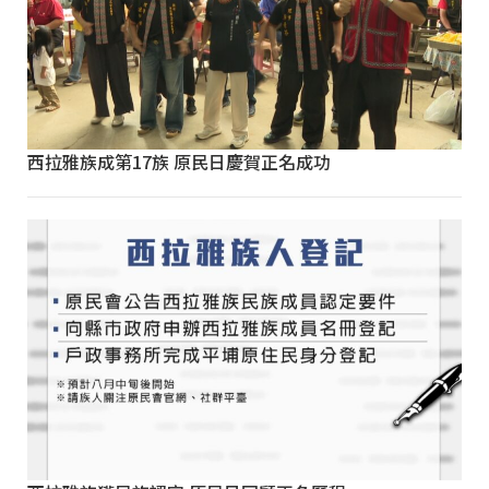
西拉雅族成第17族 原民日慶賀正名成功