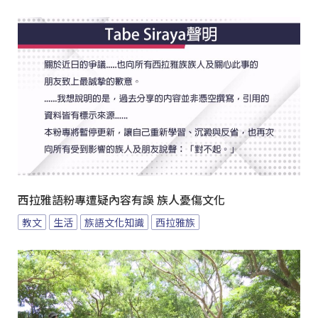
西拉雅語粉專遭疑內容有誤 族人憂傷文化
教文
生活
族語文化知識
西拉雅族