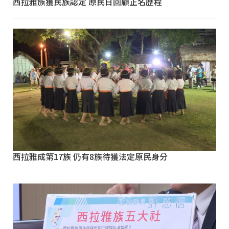
西拉雅族獲民族認定 原民日回顧正名歷程
西拉雅成第17族 仍有8族待獲法定原民身分