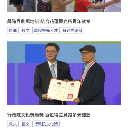
舞跨界劇場培訓 結合花蓮觀光拓青年就業
原鄉
教文
原民樂舞人才
舞跨界培訓
行政院文化獎頒獎 百位得主見證多元綻放
教文
藝文
行政院文化獎