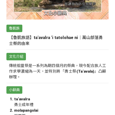
魯凱族
【魯凱族語】ta‘avalra ‘i tatolohae ni｜萬山部落勇
士祭的由來
文化介紹
傳統祖靈祭是一系列為期四個月的祭典，現今配合族人工
作求學濃縮為一天，並特別將「勇士祭(Ta‘avala)」凸顯
辦理。
小辭典
ta‘avalra
勇士成年禮
molapangolai