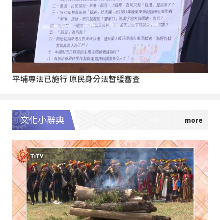
平埔專法已施行 原民身分法暫緩審查
文化小辭典