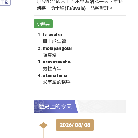
現今配合族人工作求學濃縮為一天，並特
專用道
別將「勇士祭(Ta‘avala)」凸顯辦理。
小辭典
ta‘avalra
勇士成年禮
molapangolai
祖靈祭
asavasavahe
男性青年
atamatama
父字輩的稱呼
歷史上的今天
2026/ 08/ 08