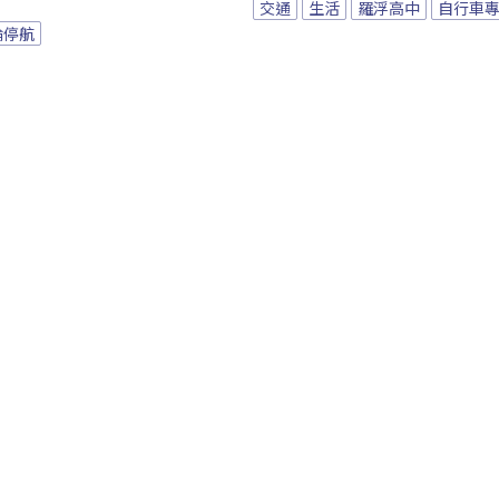
交通
生活
羅浮高中
自行車
輪停航