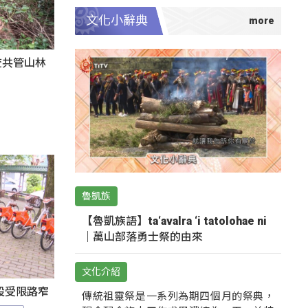
文化小辭典
查共管山林
魯凱族
【魯凱族語】ta‘avalra ‘i tatolohae ni
｜萬山部落勇士祭的由來
文化介紹
設受限路窄
傳統祖靈祭是一系列為期四個月的祭典，