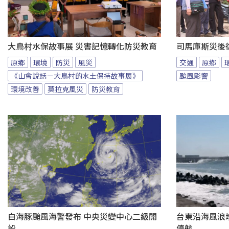
大鳥村水保故事展 災害記憶轉化防災教育
司馬庫斯災後
原鄉
環境
防災
風災
交通
原鄉
《山會說話－大鳥村的水土保持故事展》
颱風影響
環境改善
莫拉克風災
防災教育
白海豚颱風海警發布 中央災變中心二級開
台東沿海風浪增
設
停航