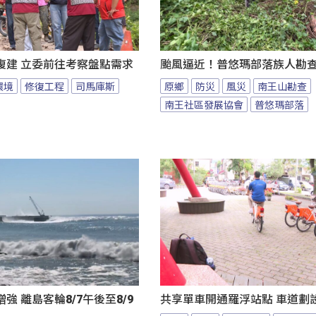
復建 立委前往考察盤點需求
颱風逼近！普悠瑪部落族人勘
環境
修復工程
司馬庫斯
原鄉
防災
風災
南王山勘查
南王社區發展協會
普悠瑪部落
強 離島客輪8/7午後至8/9
共享單車開通羅浮站點 車道劃