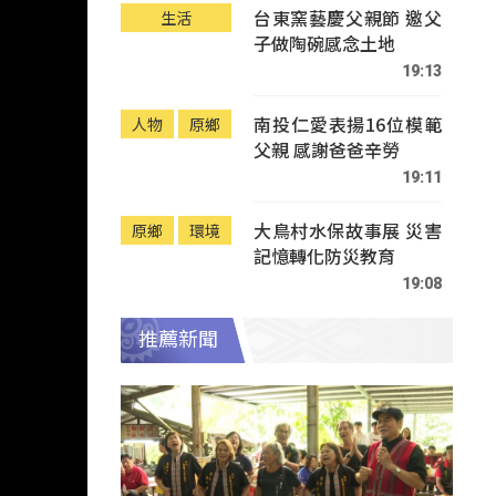
台東窯藝慶父親節 邀父
生活
子做陶碗感念土地
19:13
南投仁愛表揚16位模範
人物
原鄉
父親 感謝爸爸辛勞
19:11
大鳥村水保故事展 災害
原鄉
環境
記憶轉化防災教育
19:08
推薦新聞