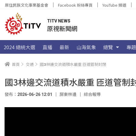
原住民族文化事業基金會
Facebook 粉絲專頁
YouTube 頻道
TITV NEWS
原視新聞網
2024 總統大選
直播
最新
山海氣象
總覽
專題
首頁
交通
國3林邊交流道積水嚴重 匝道管制封閉
國3林邊交流道積水嚴重 匝道管制
發布：2026-06-26 12:01
屏東林邊
綜合報導