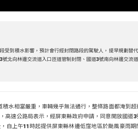
段受到積水影響，預計會行經封閉路段的駕駛人，提早規劃替
3號北向林邊交流道入口匝道管制封閉、國道3號南向林邊交流
道積水相當嚴重，車輛幾乎無法通行，整條路面都淹到超
，高速公路局表示，經屏東縣政府申請，同意開放國道3
，自上午11時起提供屏東縣林邊低窪地區於颱風豪雨期