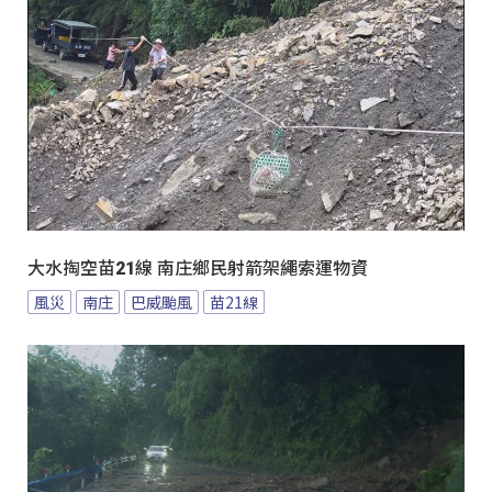
大水掏空苗21線 南庄鄉民射箭架繩索運物資
風災
南庄
巴威颱風
苗21線