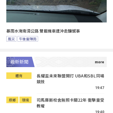
暴雨水淹南清公路 雙載機車遭沖走釀憾事
風災
午後雷陣雨
最新新聞
長耀盃未來聯盟開打 UBA和SBL同場
體育
競技
19:47
司馬庫斯校舍無照卡關22年 衝擊童受
原鄉
環境
教權
19:40