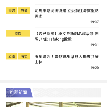
司馬庫斯災後復建 立委前往考察盤點
交通
原鄉
需求
19:37
【涉己新聞】原文會新劇名爆爭議 團
原鄉
隊8/7赴Tafalong致歉
19:31
颱風逼近！普悠瑪部落族人勘查共管
原鄉
防災
山林
19:20
推薦新聞