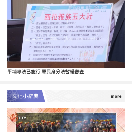
平埔專法已施行 原民身分法暫緩審查
文化小辭典