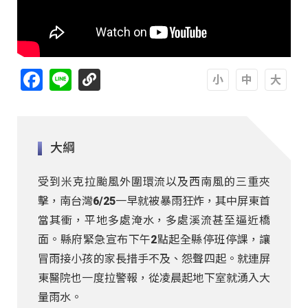
Facebook
Line
A
A
A
大綱
受到米克拉颱風外圍環流以及西南風的三重夾
擊，南台灣6/25一早就被暴雨狂炸，其中屏東首
當其衝，平地多處淹水，多處溪流甚至逼近橋
面。縣府緊急宣布下午2點起全縣停班停課，讓
冒雨接小孩的家長措手不及、怨聲四起。就連屏
東醫院也一度拉警報，從凌晨起地下室就湧入大
量雨水。