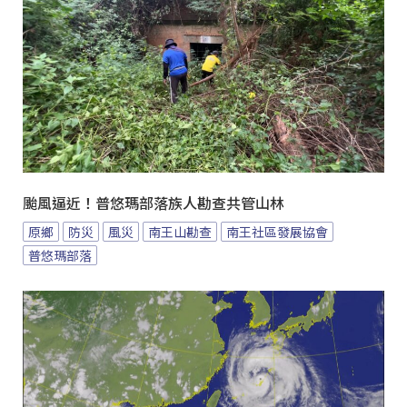
颱風逼近！普悠瑪部落族人勘查共管山林
原鄉
防災
風災
南王山勘查
南王社區發展協會
普悠瑪部落