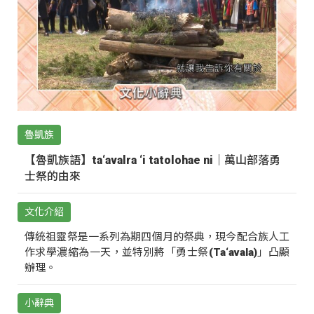
魯凱族
【魯凱族語】ta‘avalra ‘i tatolohae ni｜萬山部落勇
士祭的由來
文化介紹
傳統祖靈祭是一系列為期四個月的祭典，現今配合族人工
作求學濃縮為一天，並特別將「勇士祭(Ta‘avala)」凸顯
辦理。
小辭典