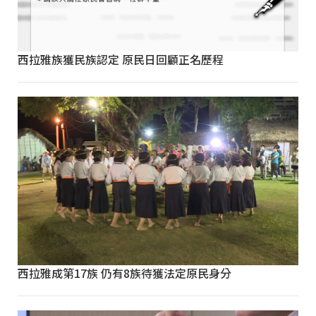
西拉雅族獲民族認定 原民日回顧正名歷程
西拉雅成第17族 仍有8族待獲法定原民身分