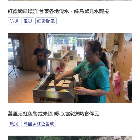
紅霞颱風環流 台東各地淹水、綠島驚見水龍捲
防災
風災
紅霞颱風
萬里溪紅色警戒未除 暖心店家送熱食伴民
風災
萬里溪紅色警戒