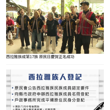
西拉雅族成第17族 原民日慶賀正名成功