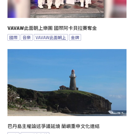
VAVAW此面朝上樂團 國際阿卡貝拉賽奪金
國際
音樂
VAVAW此面朝上
金牌
巴丹島主權論述爭議延燒 蘭嶼重申文化連結