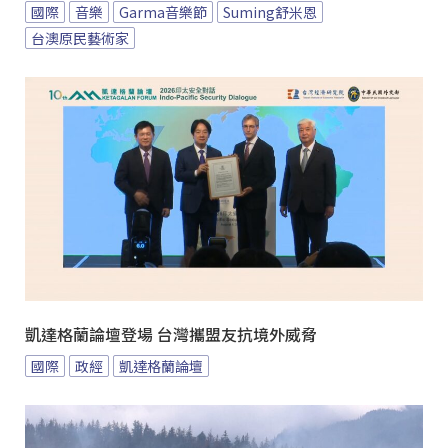
國際
音樂
Garma音樂節
Suming舒米恩
台澳原民藝術家
凱達格蘭論壇登場 台灣攜盟友抗境外威脅
國際
政經
凱達格蘭論壇