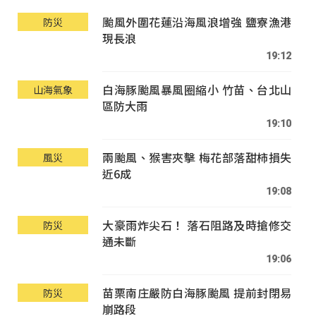
颱風外圍花蓮沿海風浪增強 鹽寮漁港
防災
現長浪
19:12
白海豚颱風暴風圈縮小 竹苗、台北山
山海氣象
區防大雨
19:10
兩颱風、猴害夾擊 梅花部落甜柿損失
風災
近6成
19:08
大豪雨炸尖石！ 落石阻路及時搶修交
防災
通未斷
19:06
苗栗南庄嚴防白海豚颱風 提前封閉易
防災
崩路段