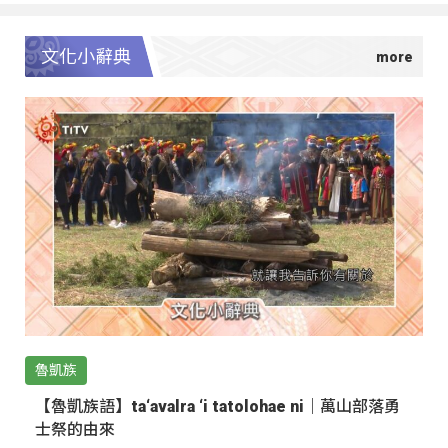
文化小辭典
魯凱族
【魯凱族語】ta‘avalra ‘i tatolohae ni｜萬山部落勇
士祭的由來