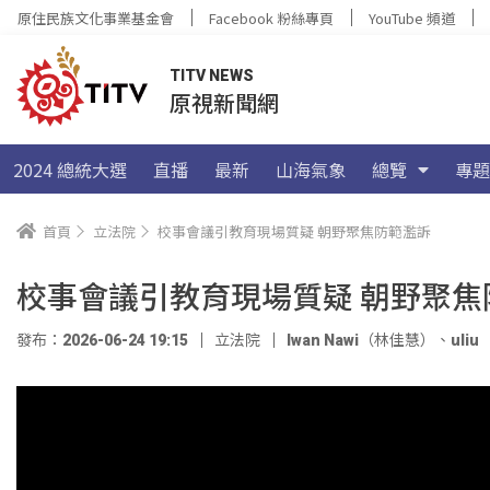
原住民族文化事業基金會
Facebook 粉絲專頁
YouTube 頻道
TITV NEWS
原視新聞網
2024 總統大選
直播
最新
山海氣象
總覽
專題
首頁
立法院
校事會議引教育現場質疑 朝野聚焦防範濫訴
校事會議引教育現場質疑 朝野聚焦
發布：2026-06-24 19:15
立法院
Iwan Nawi（林佳慧）
、
uli