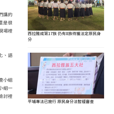
我們講的
還是很
現場裡
西拉雅成第17族 仍有8族待獲法定原民身
分
化、語
調查小組
小組一
檢討裡
平埔專法已施行 原民身分法暫緩審查