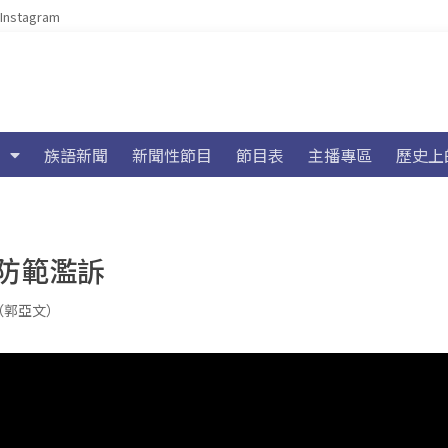
Instagram
族語新聞
新聞性節目
節目表
主播專區
歷史上
防範濫訴
u（郭亞文）