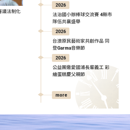
2026
審議法制化
法治國小辦棒球交流賽 4縣市
隊伍共襄盛舉
2026
台澳原民藝術家共創作品 同
登Garma音樂節
2026
公益團邀愛國浦長輩義工 彩
繪蛋糕慶父親節
more