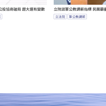
公投協商破局 趕大選有變數
立院談軍公教調薪指標 民團籲
案
立法院
軍公教調薪