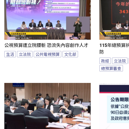
公視預算遭立院腰斬 恐流失內容創作人才
115年總預算
防
生活
立法院
公共電視預算
文化部
政經
立法院
總預算審查