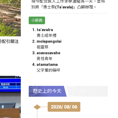
現今配合族人工作求學濃縮為一天，並特
別將「勇士祭(Ta‘avala)」凸顯辦理。
小辭典
ta‘avalra
勇士成年禮
molapangolai
分配引關注
祖靈祭
asavasavahe
男性青年
atamatama
父字輩的稱呼
歷史上的今天
2026/ 08/ 06