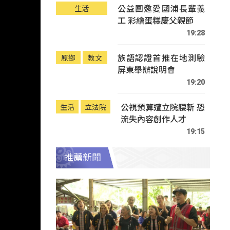
公益團邀愛國浦長輩義
生活
工 彩繪蛋糕慶父親節
19:28
族語認證首推在地測驗
原鄉
教文
屏東舉辦說明會
19:20
公視預算遭立院腰斬 恐
生活
立法院
流失內容創作人才
19:15
推薦新聞