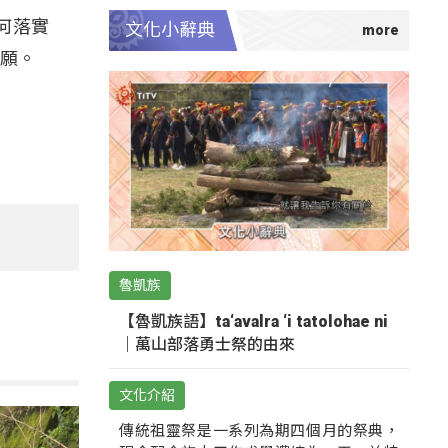
何落實
文化小辭典
意願。
魯凱族
【魯凱族語】ta‘avalra ‘i tatolohae ni
｜萬山部落勇士祭的由來
文化介紹
傳統祖靈祭是一系列為期四個月的祭典，