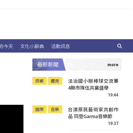
的今天
文化小辭典
活動訊息
最新新聞
法治國小辦棒球交流賽
原鄉
體育
4縣市隊伍共襄盛舉
19:44
台澳原民藝術家共創作
國際
音樂
品 同登Garma音樂節
19:37