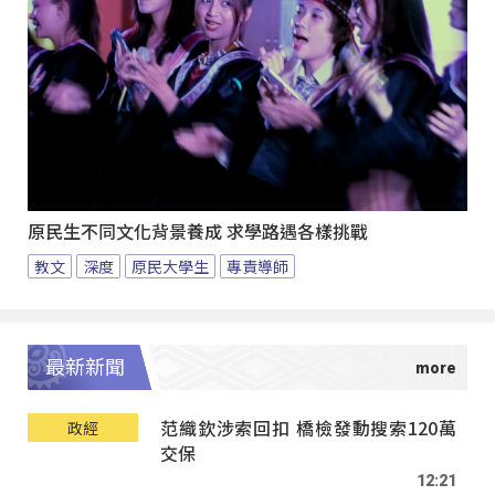
原民生不同文化背景養成 求學路遇各樣挑戰
教文
深度
原民大學生
專責導師
最新新聞
范織欽涉索回扣 橋檢發動搜索120萬
政經
交保
12:21