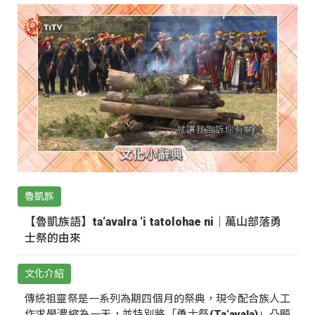
魯凱族
【魯凱族語】ta‘avalra ‘i tatolohae ni｜萬山部落勇
士祭的由來
文化介紹
傳統祖靈祭是一系列為期四個月的祭典，現今配合族人工
作求學濃縮為一天，並特別將「勇士祭(Ta‘avala)」凸顯