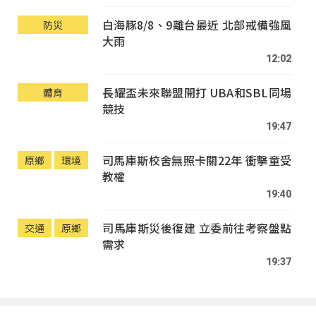
白海豚8/8、9離台最近 北部戒備強風
防災
大雨
12:02
長耀盃未來聯盟開打 UBA和SBL同場
體育
競技
19:47
司馬庫斯校舍無照卡關22年 衝擊童受
原鄉
環境
教權
19:40
司馬庫斯災後復建 立委前往考察盤點
交通
原鄉
需求
19:37