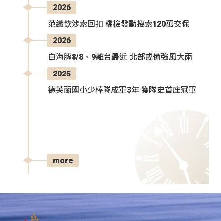
2026
范織欽涉索回扣 橋檢發動搜索120萬交保
2026
白海豚8/8、9離台最近 北部戒備強風大雨
2025
德芙蘭國小少棒隊成軍3年 獲隊史首座冠軍
more