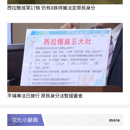
西拉雅成第17族 仍有8族待獲法定原民身分
平埔專法已施行 原民身分法暫緩審查
文化小辭典