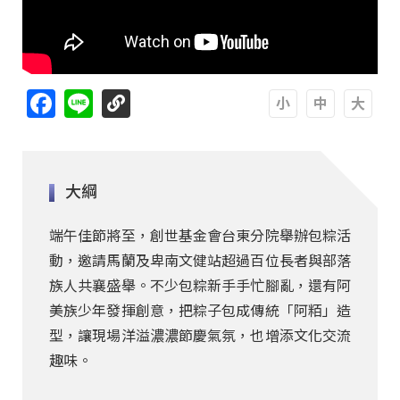
Facebook
Line
A
A
A
大綱
端午佳節將至，創世基金會台東分院舉辦包粽活
動，邀請馬蘭及卑南文健站超過百位長者與部落
族人共襄盛舉。不少包粽新手手忙腳亂，還有阿
美族少年發揮創意，把粽子包成傳統「阿粨」造
型，讓現場洋溢濃濃節慶氣氛，也增添文化交流
趣味。