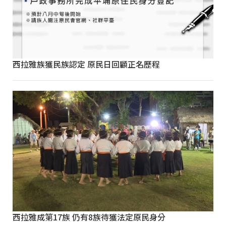
西拉雅族獲民族認定 原民日回顧正名歷程
西拉雅成第17族 仍有8族待獲法定原民身分