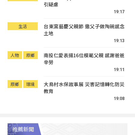
引疑慮
19:17
台東窯藝慶父親節 邀父子做陶碗感念
生活
土地
19:13
南投仁愛表揚16位模範父親 感謝爸爸
人物
原鄉
辛勞
19:11
大鳥村水保故事展 災害記憶轉化防災
原鄉
環境
教育
19:08
推薦新聞