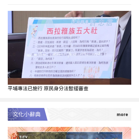
平埔專法已施行 原民身分法暫緩審查
文化小辭典