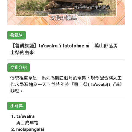
魯凱族
【魯凱族語】ta‘avalra ‘i tatolohae ni｜萬山部落勇
士祭的由來
文化介紹
傳統祖靈祭是一系列為期四個月的祭典，現今配合族人工
作求學濃縮為一天，並特別將「勇士祭(Ta‘avala)」凸顯
辦理。
小辭典
ta‘avalra
勇士成年禮
molapangolai