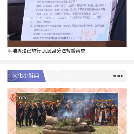
平埔專法已施行 原民身分法暫緩審查
文化小辭典