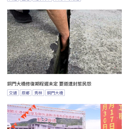
銅門大橋修復期程遲未定 要道遭封惹民怨
交通
原鄉
秀林
銅門大橋