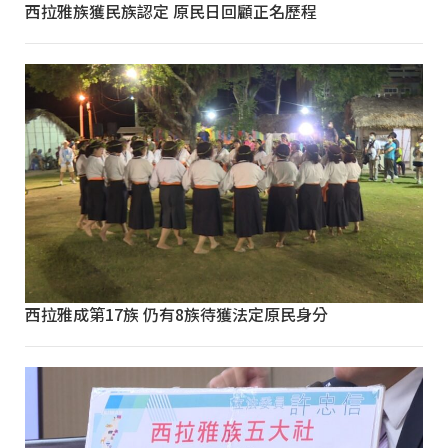
西拉雅族獲民族認定 原民日回顧正名歷程
西拉雅成第17族 仍有8族待獲法定原民身分