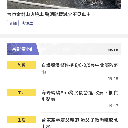
台東金針山火燒車 警消馳援滅火不見車主
交通
火燒車
最新新聞
白海豚海警維持 8/8-8/9晨中北部防豪
防災
雨
19:19
海外網購App為民間營運 收費、個資
生活
引疑慮
19:17
台東窯藝慶父親節 邀父子做陶碗感念
生活
土地