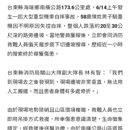
台東縣海端鄉南橫公路173.6公里處，6/14上午發
生一起大型重型機車自摔事故，58歲陳姓男子騎重
機因不明原因失控自摔，整個人跌落約20至30公
尺深的路旁邊坡，當地警員獲報後，立即會同消防
救難人員循天龍步道下切邊坡搜尋，歷經近一小時
的搜索終於尋獲傷患。
台東縣消防局關山大隊副大隊長 林有智：「我們
到現場去之後發現到，現場邊坡非常垂直，無法用
人工搬運，而且患者身體有多處骨折。」
由於現場地勢陡峭且山區環境複雜，救難人員也立
即用吊掛方式救援，所幸傷患意識清楚，生命徵象
穩定，經救援後送醫治療，由於南橫公路山區道路