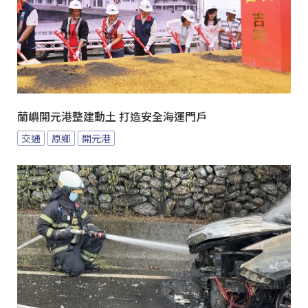
蘭嶼開元港整建動土 打造安全海運門戶
交通
原鄉
開元港