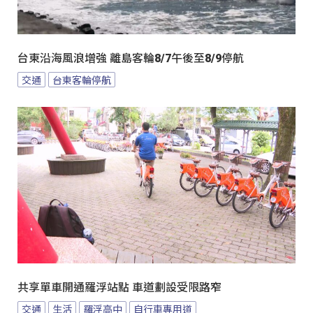
台東沿海風浪增強 離島客輪8/7午後至8/9停航
交通
台東客輪停航
共享單車開通羅浮站點 車道劃設受限路窄
交通
生活
羅浮高中
自行車專用道