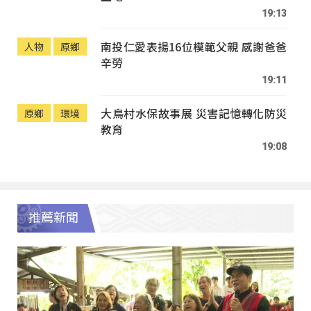
19:13
南投仁愛表揚16位模範父親 感謝爸爸
人物
原鄉
辛勞
19:11
大鳥村水保故事展 災害記憶轉化防災
原鄉
環境
教育
19:08
推薦新聞