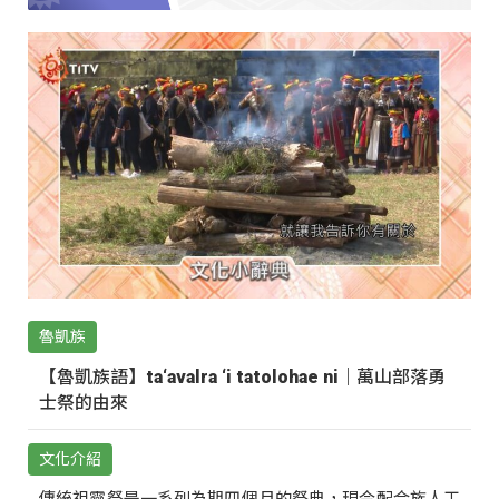
魯凱族
【魯凱族語】ta‘avalra ‘i tatolohae ni｜萬山部落勇
士祭的由來
文化介紹