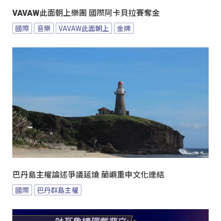
VAVAW此面朝上樂團 國際阿卡貝拉賽奪金
國際
音樂
VAVAW此面朝上
金牌
巴丹島主權論述爭議延燒 蘭嶼重申文化連結
國際
巴丹群島主權