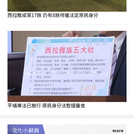
西拉雅成第17族 仍有8族待獲法定原民身分
平埔專法已施行 原民身分法暫緩審查
文化小辭典