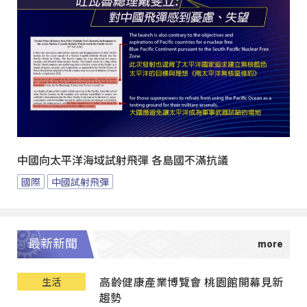
中國向太平洋海域試射飛彈 各島國不滿抗議
國際
中國試射飛彈
最新新聞
高齡健康產業博覽會 桃園館開幕見新
生活
趨勢