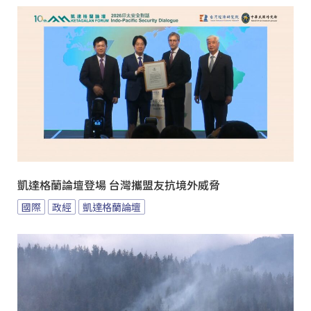
凱達格蘭論壇登場 台灣攜盟友抗境外威脅
國際
政經
凱達格蘭論壇