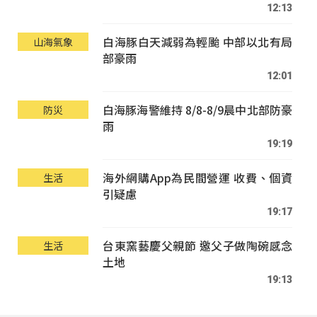
12:13
白海豚白天減弱為輕颱 中部以北有局
山海氣象
部豪雨
12:01
白海豚海警維持 8/8-8/9晨中北部防豪
防災
雨
19:19
海外網購App為民間營運 收費、個資
生活
引疑慮
19:17
台東窯藝慶父親節 邀父子做陶碗感念
生活
土地
19:13