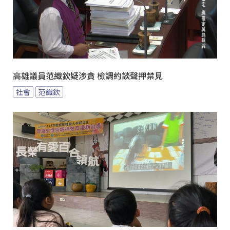
高雄議員范織欽疑涉貪 檢調約談聲押禁見
社會
范織欽