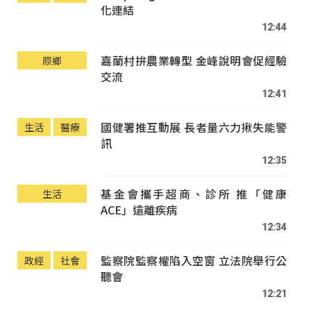
化連結
12:44
嘉蘭村拚農業轉型 金峰說明會促經驗
原鄉
交流
12:41
國健署推互動展 長者量六力揪失能警
生活
醫療
訊
12:35
基金會攜手超商、診所 推「健康
生活
ACE」遠離疾病
12:34
監察院監察權陷入空窗 立法院舉行公
政經
社會
聽會
12:21