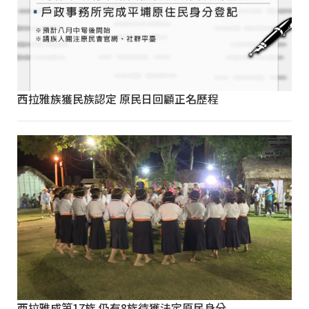
西拉雅族獲民族認定 原民日回顧正名歷程
西拉雅成第17族 仍有8族待獲法定原民身分