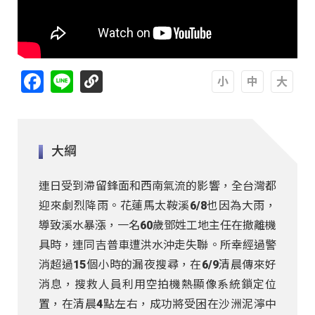
Facebook
Line
A
A
A
大綱
連日受到滯留鋒面和西南氣流的影響，全台灣都
迎來劇烈降雨。花蓮馬太鞍溪6/8也因為大雨，
導致溪水暴漲，一名60歲鄧姓工地主任在撤離機
具時，連同吉普車遭洪水沖走失聯。所幸經過警
消超過15個小時的漏夜搜尋，在6/9清晨傳來好
消息，搜救人員利用空拍機熱顯像系統鎖定位
置，在清晨4點左右，成功將受困在沙洲泥濘中