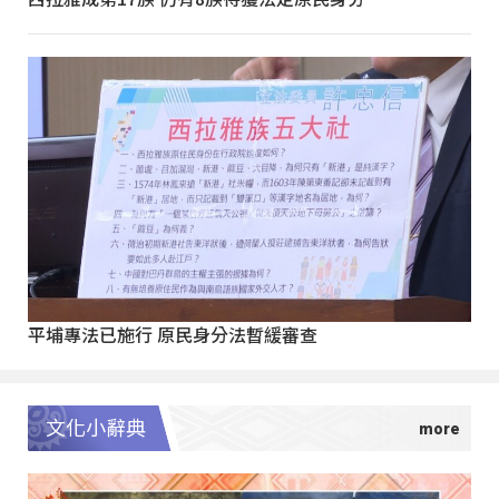
平埔專法已施行 原民身分法暫緩審查
文化小辭典