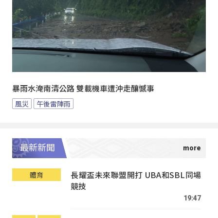
暴雨水淹南清公路 雙載機車遭沖走釀憾事
風災
午後雷陣雨
最新新聞
長耀盃未來聯盟開打 UBA和SBL同場
體育
競技
19:47