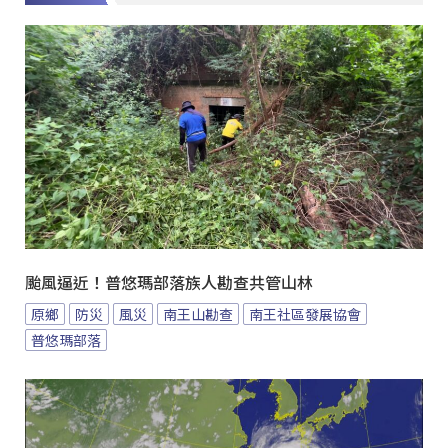
颱風逼近！普悠瑪部落族人勘查共管山林
原鄉
防災
風災
南王山勘查
南王社區發展協會
普悠瑪部落