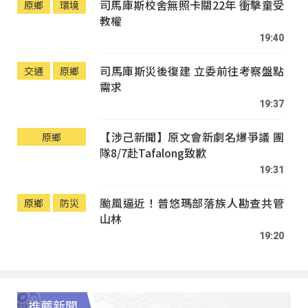
司馬庫斯校舍無照卡關22年 衝擊童受
原鄉
環境
教權
19:40
司馬庫斯災後復建 立委前往考察盤點
交通
原鄉
需求
19:37
【涉己新聞】原文會新劇名爆爭議 團
原鄉
隊8/7赴Tafalong致歉
19:31
颱風逼近！普悠瑪部落族人勘查共管
原鄉
防災
山林
19:20
推薦新聞