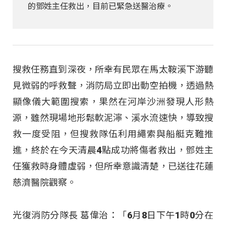
的鄧姓主任救出，目前已緊急送醫治療。
搜救任務直到深夜，所幸有民眾在馬太鞍溪下游聽
見微弱的呼救聲，消防局立即出動空拍機，透過熱
顯像儀大範圍搜索，果然在河岸沙洲發現人形熱
源，雖然現場地形鬆軟泥濘、溪水流速快，導致搜
救一度受阻，但搜救隊伍利用繩索與船艇克難推
進，終於在今天清晨4點成功將傷者救出，鄧姓主
任獲救時身體虛弱，但所幸意識清楚，已送往花蓮
慈濟醫院觀察。
光復消防分隊長 葛偉治：「6月8日下午1時0分在