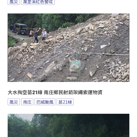
風災
萬里溪紅色警戒
大水掏空苗21線 南庄鄉民射箭架繩索運物資
風災
南庄
巴威颱風
苗21線