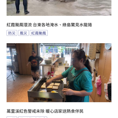
紅霞颱風環流 台東各地淹水、綠島驚見水龍捲
防災
風災
紅霞颱風
萬里溪紅色警戒未除 暖心店家送熱食伴民