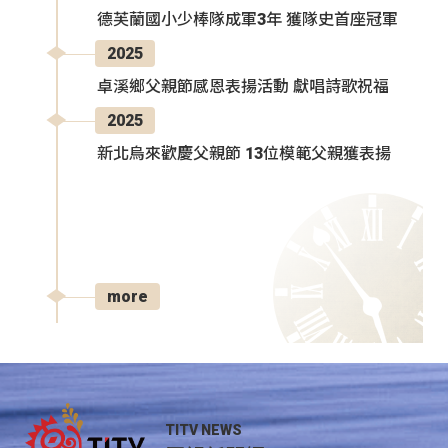
德芙蘭國小少棒隊成軍3年 獲隊史首座冠軍
2025
卓溪鄉父親節感恩表揚活動 獻唱詩歌祝福
2025
新北烏來歡慶父親節 13位模範父親獲表揚
more
TITV NEWS