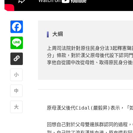
Facebook
大綱
Line
上周司法院針對原住民身分法3起釋憲聲
分」條款，對於漢父原母後代設下認同門
享他自從國中改從母姓、取得原民身分後
A
A
原母漢父後代Cidal(嚴毅昇)表示，
A
回想自己對於父母雙邊族群認同的過程，C
到，自己除了流有漢族血液，原來還有阿