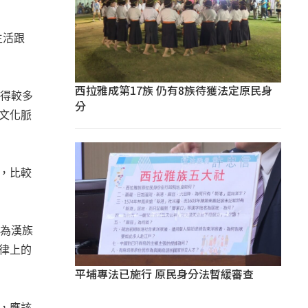
生活跟
西拉雅成第17族 仍有8族待獲法定原民身
獲得較多
分
文化脈
運，比較
偶為漢族
律上的
平埔專法已施行 原民身分法暫緩審查
為，應該