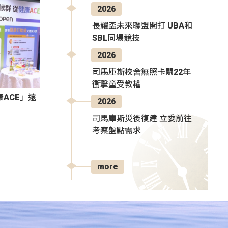
2026
長耀盃未來聯盟開打 UBA和
SBL同場競技
2026
司馬庫斯校舍無照卡關22年
衝擊童受教權
ACE」遠
2026
司馬庫斯災後復建 立委前往
考察盤點需求
more