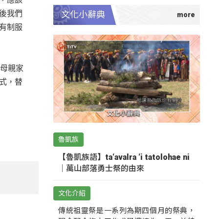
後我們
文化小辭典
有制服
自母親家
式，替
魯凱族
【魯凱族語】ta‘avalra ‘i tatolohae ni
｜萬山部落勇士祭的由來
文化介紹
傳統祖靈祭是一系列為期四個月的祭典，