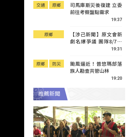
司馬庫斯災後復建 立委
交通
原鄉
前往考察盤點需求
19:37
【涉己新聞】原文會新
原鄉
劇名爆爭議 團隊8/7赴
Tafalong致歉
19:31
颱風逼近！普悠瑪部落
原鄉
防災
族人勘查共管山林
19:20
推薦新聞