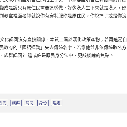
變成是說只有原住民需要這樣做，好像漢人生下來就是漢人，然
到教室裡面老師就說你有穿制服你是原住民，你脫掉了或是你沒
都與文化認同沒有直接關係，本質上屬於漢化政策產物；若再追溯
民政府的「國語運動」失去傳統名字，若像他並非依傳統取名方
、族群認同? 這或許是原民身分法中，更該談論的焦點。

姓氏
族群
認同
身份
違憲