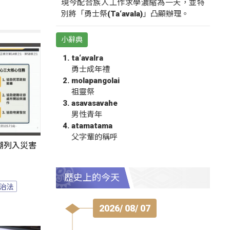
現今配合族人工作求學濃縮為一天，並特
別將「勇士祭(Ta‘avala)」凸顯辦理。
小辭典
ta‘avalra
勇士成年禮
molapangolai
祖靈祭
asavasavahe
男性青年
atamatama
父字輩的稱呼
湖列入災害
歷史上的今天
治法
2026/ 08/ 07