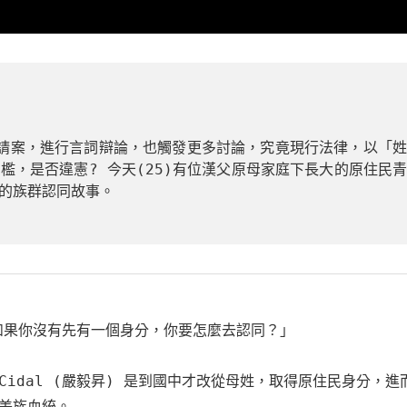
請案，進行言詞辯論，也觸發更多討論，究竟現行法律，以「
檻，是否違憲? 今天(25)有位漢父原母家庭下長大的原住民
的族群認同故事。
「如果你沒有先有一個身分，你要怎麼去認同？」

idal (嚴毅昇) 是到國中才改從母姓，取得原住民身分，進
美族血統。
