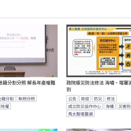
地籍分割分照 解長年產權難
政院版災防法修法 海嘯、堰塞
別
地籍分割
執照分照
公告
政經
防災
修法
產地權
成立防災協作中心
海嘯
災害防
馬太鞍堰塞湖