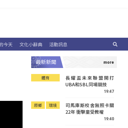
的今天
文化小辭典
活動訊息
最新新聞
長耀盃未來聯盟開打
體育
UBA和SBL同場競技
19:47
司馬庫斯校舍無照卡關
原鄉
環境
22年 衝擊童受教權
19:40