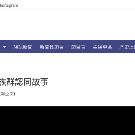
Instagram
族語新聞
新聞性節目
節目表
主播專區
歷史上
族群認同故事
u (郭亞文)