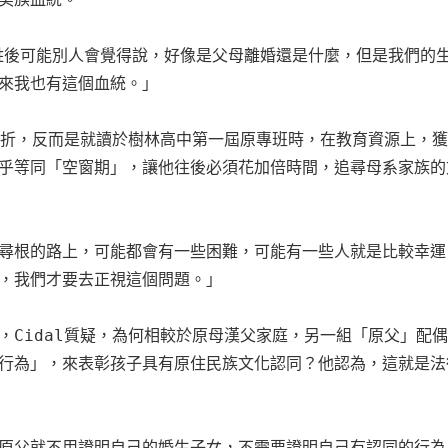
改姓後可能別人會覺得說，好像是父母離婚還是什麼，但是我們的
來我也有這個血統。」

的轉折，反而是就讀於樹林高中第一屆原專班時，在教育資源上，
乎等同「空窗期」，讓他往後必須花加倍時間，追尋母系家族的
追求尋根的路上，可能都會有一些困難，可能有一些人就是比較幸
，我們才要去正視這個問題。」

，Cidal質疑，為何相較於原母漢父家庭，另一組「原父」配
行為」，來表彰孩子具有原住民族文化認同？他認為，這就是法
是說原父就不用證明自己的婚生子女，不需要證明自己有認同的行