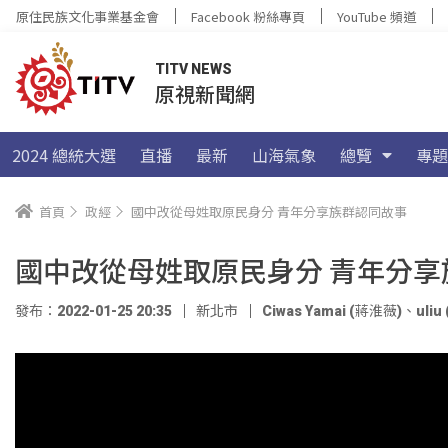
原住民族文化事業基金會
Facebook 粉絲專頁
YouTube 頻道
TITV NEWS
原視新聞網
2024 總統大選
直播
最新
山海氣象
總覽
專題
首頁
政經
國中改從母姓取原民身分 青年分享族群認同故事
國中改從母姓取原民身分 青年分享
發布：2022-01-25 20:35
新北市
Ciwas Yamai (蔣淮薇)
、
uli