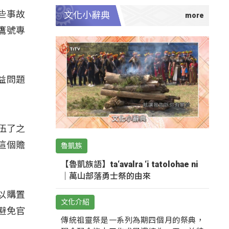
些事故
文化小辭典
鷹號專
益問題
伍了之
這個贍
魯凱族
【魯凱族語】ta‘avalra ‘i tatolohae ni
｜萬山部落勇士祭的由來
以購置
文化介紹
避免官
傳統祖靈祭是一系列為期四個月的祭典，