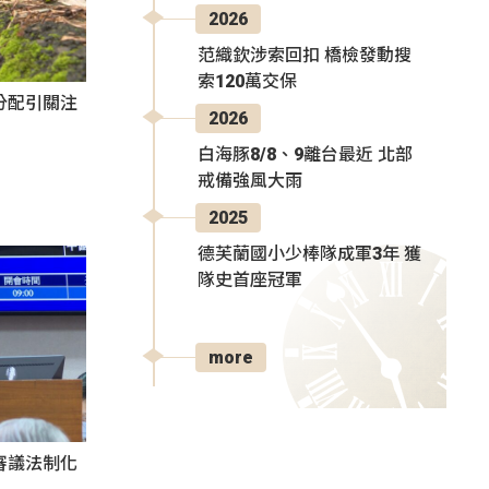
2026
范織欽涉索回扣 橋檢發動搜
索120萬交保
分配引關注
2026
白海豚8/8、9離台最近 北部
戒備強風大雨
2025
德芙蘭國小少棒隊成軍3年 獲
隊史首座冠軍
more
審議法制化