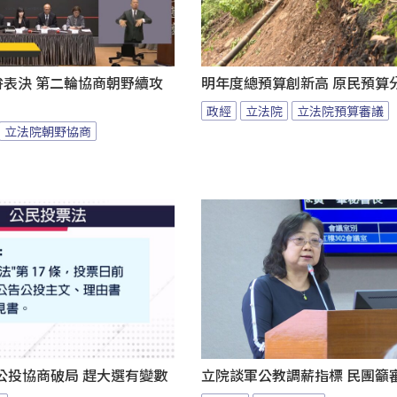
拚表決 第二輪協商朝野續攻
明年度總預算創新高 原民預算
政經
立法院
立法院預算審議
立法院朝野協商
公投協商破局 趕大選有變數
立院談軍公教調薪指標 民團籲