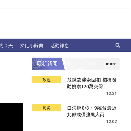
的今天
文化小辭典
活動訊息
最新新聞
范織欽涉索回扣 橋檢發
政經
動搜索120萬交保
12:21
白海豚8/8、9離台最近
防災
北部戒備強風大雨
12:02