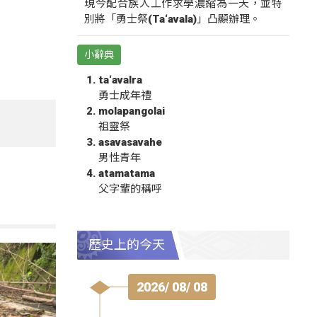
現今配合族人工作求學濃縮為一天，並特
別將「勇士祭(Ta‘avala)」凸顯辦理。
小辭典
ta‘avalra
勇士成年禮
molapangolai
祖靈祭
asavasavahe
男性青年
atamatama
父字輩的稱呼
歷史上的今天
2026/ 08/ 08