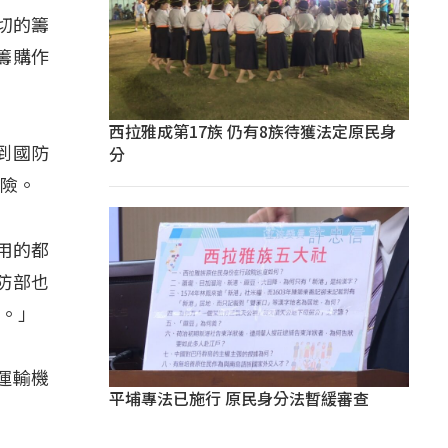
切的籌
籌購作
西拉雅成第17族 仍有8族待獲法定原民身
分
到國防
風險。
用的都
防部也
）。」
0運輸機
平埔專法已施行 原民身分法暫緩審查