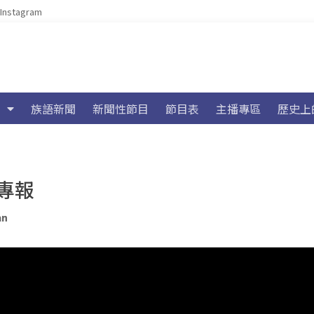
Instagram
族語新聞
新聞性節目
節目表
主播專區
歷史上
專報
an