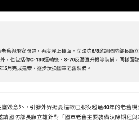
備老舊與飛安問題，再度浮上檯面。立法院6/8邀請國防部長顧
外，也包括像C-130運輸機、S-70反潛直升機等裝備，同樣面
年5月完成建案，逐步汰換國軍老舊裝備。
發生墜毀意外，引發外界擔憂這款已服役超過40年的老舊機
邀請國防部長顧立雄針對「國軍老舊主要裝備汰除期程與