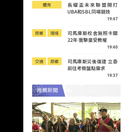
長耀盃未來聯盟開打
體育
UBA和SBL同場競技
19:47
司馬庫斯校舍無照卡關
原鄉
環境
22年 衝擊童受教權
19:40
司馬庫斯災後復建 立委
交通
原鄉
前往考察盤點需求
19:37
推薦新聞