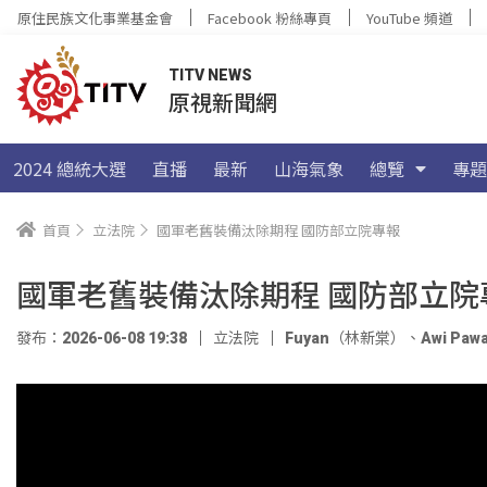
原住民族文化事業基金會
Facebook 粉絲專頁
YouTube 頻道
TITV NEWS
原視新聞網
2024 總統大選
直播
最新
山海氣象
總覽
專題
首頁
立法院
國軍老舊裝備汰除期程 國防部立院專報
國軍老舊裝備汰除期程 國防部立院
發布：2026-06-08 19:38
立法院
Fuyan（林新棠）
、
Awi Paw