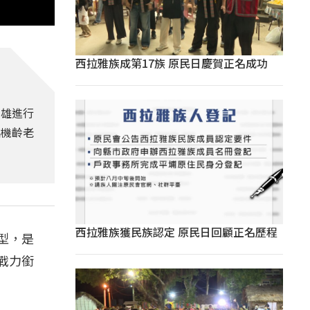
西拉雅族成第17族 原民日慶賀正名成功
立雄進行
臨機齡老
西拉雅族獲民族認定 原民日回顧正名歷程
型，是
戰力銜