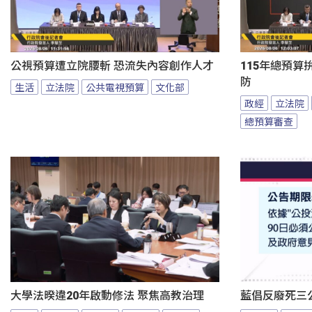
公視預算遭立院腰斬 恐流失內容創作人才
115年總預算
防
生活
立法院
公共電視預算
文化部
政經
立法院
總預算審查
大學法暌違20年啟動修法 聚焦高教治理
藍倡反廢死三