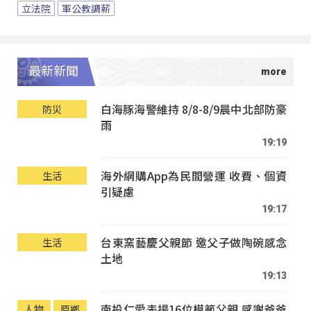
立法院
軍公教調薪
最新新聞
白海豚海警維持 8/8-8/9晨中北部防豪
防災
雨
19:19
海外網購App為民間營運 收費、個資
生活
引疑慮
19:17
台東窯藝慶父親節 邀父子做陶碗感念
生活
土地
19:13
南投仁愛表揚16位模範父親 感謝爸爸
人物
原鄉