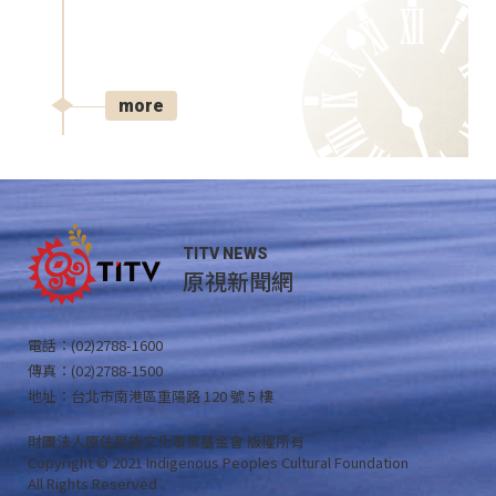
more
TITV NEWS
原視新聞網
電話：(02)2788-1600
傳真：(02)2788-1500
地址：台北市南港區重陽路 120 號 5 樓
財團法人原住民族文化事業基金會 版權所有
Copyright © 2021 Indigenous Peoples Cultural Foundation
All Rights Reserved .