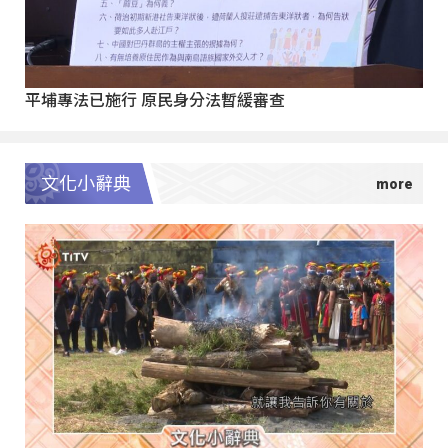
平埔專法已施行 原民身分法暫緩審查
文化小辭典