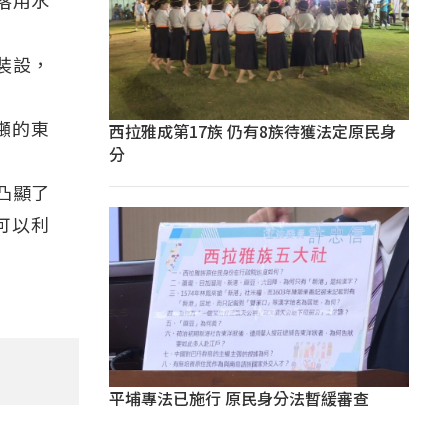
落用水
裝設，
西拉雅成第17族 仍有8族待獲法定原民身
幾噸的東
分
凸顯了
可以利
平埔專法已施行 原民身分法暫緩審查