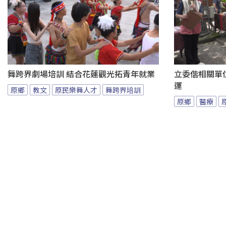
舞跨界劇場培訓 結合花蓮觀光拓青年就業
立委偕相關單
運
原鄉
教文
原民樂舞人才
舞跨界培訓
原鄉
醫療