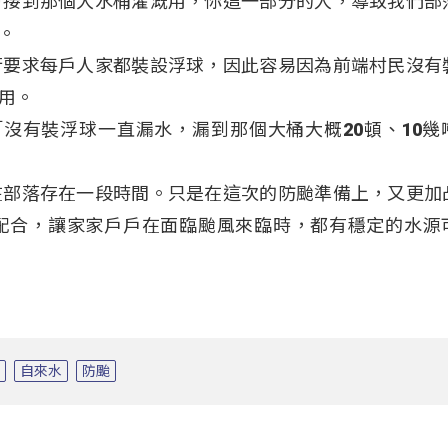
會接到那個大水桶灌溉用，你這一部分的人，導致我們部
。
行要求每戶人家都裝設浮球，因此容易因為前端村民沒有
用。
)表示，「沒有裝浮球一直漏水，漏到那個大桶大概20頓、10
在部落存在一段時間。只是在這次的防颱準備上，又更加
配合，讓家家戶戶在面臨颱風來臨時，都有穩定的水源
水
自來水
防颱