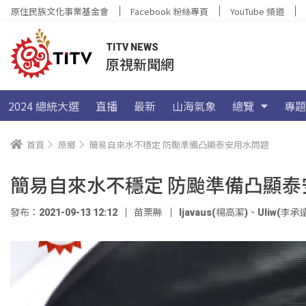
原住民族文化事業基金會
Facebook 粉絲專頁
YouTube 頻道
TITV NEWS
原視新聞網
2024 總統大選
直播
最新
山海氣象
總覽
專題
首頁
原鄉
簡易自來水不穩定 防颱準備凸顯泰安用水問題
簡易自來水不穩定 防颱準備凸顯泰
發布：2021-09-13 12:12
苗栗縣
ljavaus(楊高潔)
、
Uliw(李承