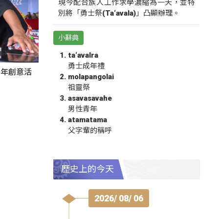
現今配合族人工作求學濃縮為一天，並特
別將「勇士祭(Ta‘avala)」凸顯辦理。
小辭典
ta‘avalra
勇士成年禮
秀青年創意活
molapangolai
祖靈祭
asavasavahe
男性青年
atamatama
父字輩的稱呼
歷史上的今天
2026/ 08/ 06