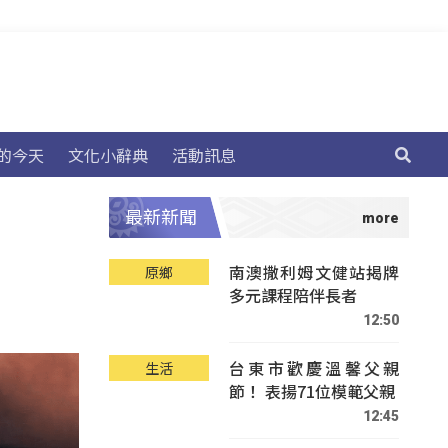
的今天
文化小辭典
活動訊息
最新新聞
南澳撒利姆文健站揭牌
原鄉
多元課程陪伴長者
12:50
台東市歡慶溫馨父親
生活
節！ 表揚71位模範父親
12:45