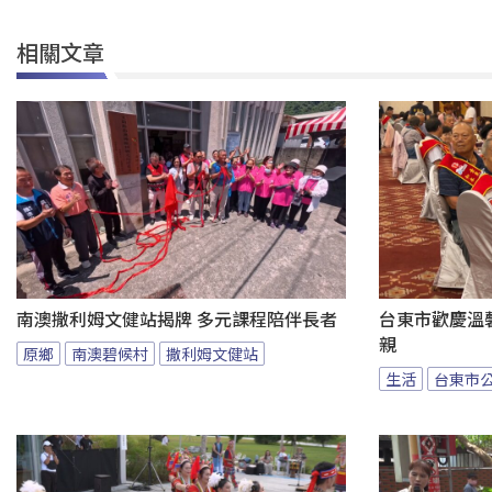
相關文章
南澳撒利姆文健站揭牌 多元課程陪伴長者
台東市歡慶溫馨
親
原鄉
南澳碧候村
撒利姆文健站
生活
台東市