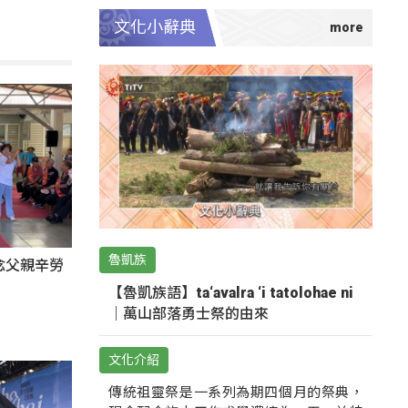
文化小辭典
魯凱族
感念父親辛勞
【魯凱族語】ta‘avalra ‘i tatolohae ni
｜萬山部落勇士祭的由來
文化介紹
傳統祖靈祭是一系列為期四個月的祭典，