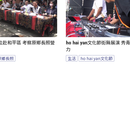
位赴和平區 考察原鄉長照營
ho hai yan文化節街舞展演 
力
原鄉長照
生活
ho hai yan文化節