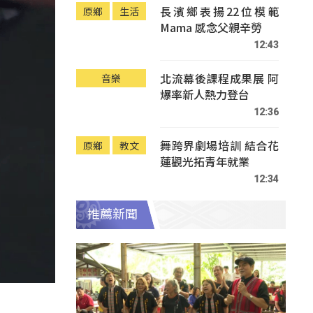
長濱鄉表揚22位模範
原鄉
生活
Mama 感念父親辛勞
12:43
北流幕後課程成果展 阿
音樂
爆率新人熱力登台
12:36
舞跨界劇場培訓 結合花
原鄉
教文
蓮觀光拓青年就業
12:34
推薦新聞