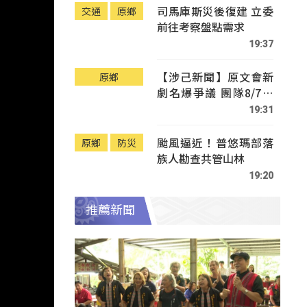
司馬庫斯災後復建 立委
交通
原鄉
前往考察盤點需求
19:37
【涉己新聞】原文會新
原鄉
劇名爆爭議 團隊8/7赴
Tafalong致歉
19:31
颱風逼近！普悠瑪部落
原鄉
防災
族人勘查共管山林
19:20
推薦新聞