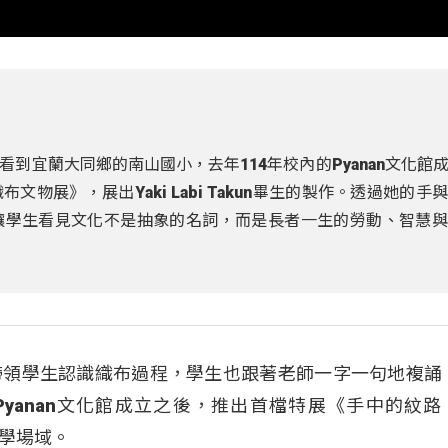
到宜蘭大同鄉的南山國小，去年114年校內的Pyanan文化館
織布文物展》，展出Yaki Labi Takun畢生的製作。透過她的手
讓學生看見文化不是抽象的名詞，而是長者一生的勞動、智慧與
帶領學生認識織布過程，學生也跟著老師一字一句地複誦
yanan文化館成立之後，推出首檔特展《手中的紋路：L
教學場域。