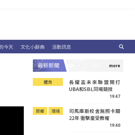
的今天
文化小辭典
活動訊息
最新新聞
長耀盃未來聯盟開打
體育
UBA和SBL同場競技
19:47
司馬庫斯校舍無照卡關
原鄉
環境
22年 衝擊童受教權
19:40