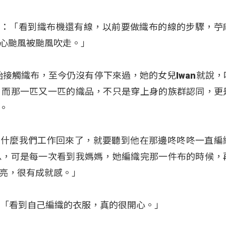
g高廷恩：「看到織布機還有線，以前要做織布的線的步驟，苧
心颱風被颱風吹走。」
0歲開始接觸織布，至今仍沒有停下來過，她的女兒Iwan就說
，而那一匹又一匹的織品，不只是穿上身的族群認同，更
。
「媽媽，為什麼我們工作回來了，就要聽到他在那邊咚咚咚一直
息，可是每一次看到我媽媽，她編織完那一件布的時候，
亮，很有成就感。」
玉琴：「看到自己編織的衣服，真的很開心。」