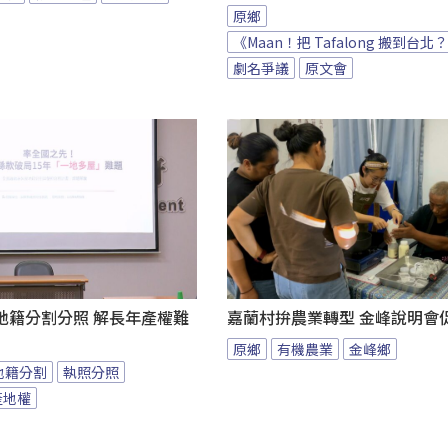
原鄉
《Maan！把 Tafalong 搬到台北
劇名爭議
原文會
地籍分割分照 解長年產權難
嘉蘭村拚農業轉型 金峰說明會
原鄉
有機農業
金峰鄉
地籍分割
執照分照
產地權