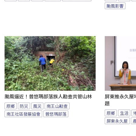
颱風影響
颱風逼近！普悠瑪部落族人勘查共管山林
屏東推永久屋
題
原鄉
防災
風災
南王山勘查
原鄉
生活
南王社區發展協會
普悠瑪部落
屏東永久屋