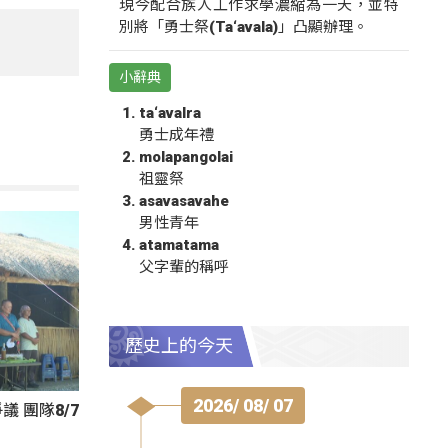
現今配合族人工作求學濃縮為一天，並特
別將「勇士祭(Ta‘avala)」凸顯辦理。
小辭典
ta‘avalra
勇士成年禮
molapangolai
祖靈祭
asavasavahe
男性青年
atamatama
父字輩的稱呼
歷史上的今天
2026/ 08/ 07
 團隊8/7