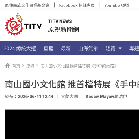
原住民族文化事業基金會
Facebook 粉絲專頁
YouTube 頻道
TITV NEWS
原視新聞網
2024 總統大選
直播
最新
山海氣象
總覽
專題
首頁
原鄉
南山國小文化館 推首檔特展《手中的紋路》
南山國小文化館 推首檔特展《手中
發布：2026-06-11 12:44
宜蘭大同
Kacaw Mayaw周浩伊