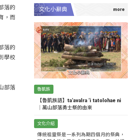
部落的
文化小辭典
育，而
部落的
到學校
南山部落
魯凱族
【魯凱族語】ta‘avalra ‘i tatolohae ni
｜萬山部落勇士祭的由來
文化介紹
傳統祖靈祭是一系列為期四個月的祭典，