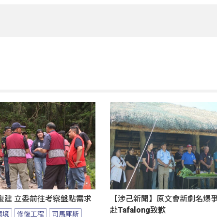
復建 立委前往考察盤點需求
【涉己新聞】原文會新劇名爆爭議
赴Tafalong致歉
環境
修復工程
司馬庫斯