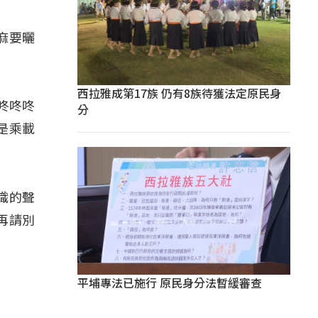
麻要曬
西拉雅成第17族 仍有8族待獲法定原民身
，咚咚咚
分
是乘載
編織的聲
再請別
平埔專法已施行 原民身分法暫緩審查