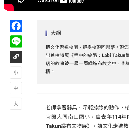
Facebook
大綱
Line
把文化帶進校園、把學校帶回部落。帶您看
出首檔特展《手中的紋路：Labi Takun
落的故事被一層一層織進布紋之中，也
積。
A
A
老師拿著器具、示範捻線的動作，
A
宜蘭大同南山國小，自去年114年P
Takun織布文物展》，讓文化走進