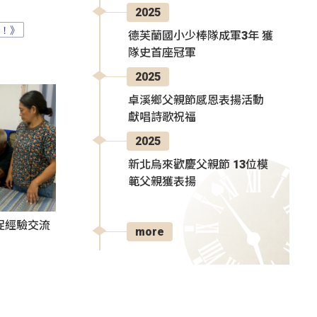
2025
？！》
德芙蘭國小少棒隊成軍3年 獲
隊史首座冠軍
2025
卓溪鄉父親節感恩表揚活動
獻唱詩歌祝福
2025
新北烏來歡慶父親節 13位模
範父親獲表揚
促經驗交流
more