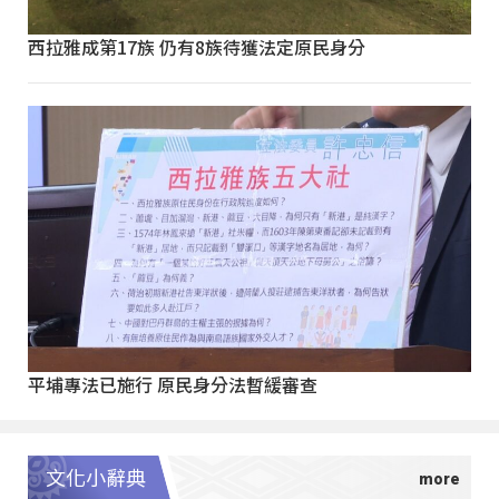
西拉雅成第17族 仍有8族待獲法定原民身分
平埔專法已施行 原民身分法暫緩審查
文化小辭典