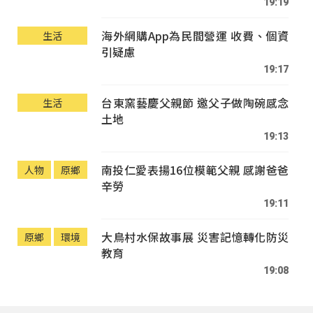
19:19
海外網購App為民間營運 收費、個資
生活
引疑慮
19:17
台東窯藝慶父親節 邀父子做陶碗感念
生活
土地
19:13
南投仁愛表揚16位模範父親 感謝爸爸
人物
原鄉
辛勞
19:11
大鳥村水保故事展 災害記憶轉化防災
原鄉
環境
教育
19:08