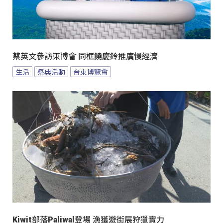
蔡英文參訪東博會 同框饒慶鈴推廣慢經濟
生活
祭典活動
台東博覽會
Kiwit部落Paliwal登場 漁獲遊街展狩獵實力