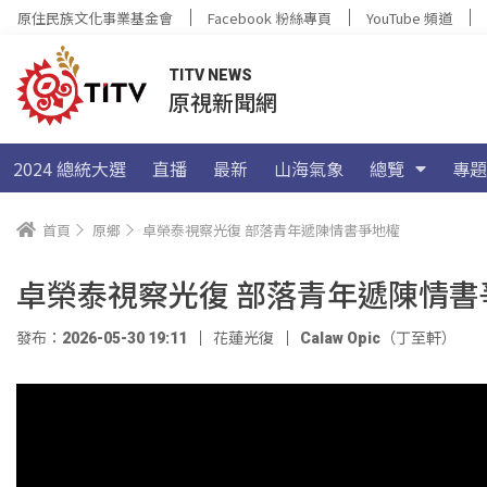
原住民族文化事業基金會
Facebook 粉絲專頁
YouTube 頻道
TITV NEWS
原視新聞網
2024 總統大選
直播
最新
山海氣象
總覽
專題
首頁
原鄉
卓榮泰視察光復 部落青年遞陳情書爭地權
卓榮泰視察光復 部落青年遞陳情書
發布：2026-05-30 19:11
花蓮光復
Calaw Opic（丁至軒）