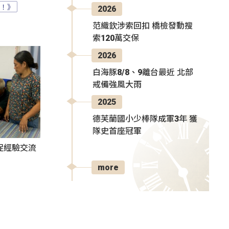
？！》
2026
范織欽涉索回扣 橋檢發動搜
索120萬交保
2026
白海豚8/8、9離台最近 北部
戒備強風大雨
2025
德芙蘭國小少棒隊成軍3年 獲
隊史首座冠軍
促經驗交流
more