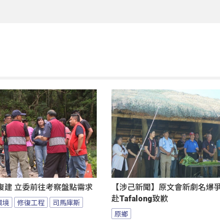
復建 立委前往考察盤點需求
【涉己新聞】原文會新劇名爆爭議
赴Tafalong致歉
環境
修復工程
司馬庫斯
原鄉