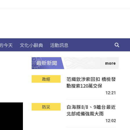
的今天
文化小辭典
活動訊息
最新新聞
范織欽涉索回扣 橋檢發
政經
動搜索120萬交保
12:21
白海豚8/8、9離台最近
防災
北部戒備強風大雨
12:02