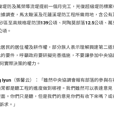
復堤防及萬榮導流堤提前一個月完工，光復超級堤防標案
根據調查，馬太鞍溪及花蓮溪堤防工程所需用地，含公有
砂區至高規格堤防頂139公頃、阿陶莫部落12.5公頃、萬
公頃。
地居民的居住權及耕作權，部分族人表示理解興建第二道
化的要件，呼籲政府要研擬完善措施，不要讓參加中央協
何實際決策的權力。
ng Iyun（張馨云）：「雖然中央協調會報有部落的參與
通常都是聽工程的進度做到哪裡。我們雖然可以表達意見
裡面。你們只是聽，但是我們的意見你們有收下來嗎？或
訴求。」