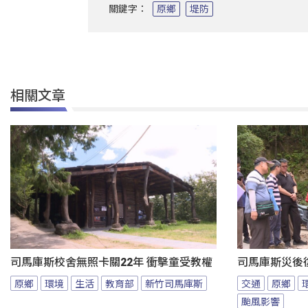
關鍵字：
原鄉
堤防
相關文章
司馬庫斯校舍無照卡關22年 衝擊童受教權
司馬庫斯災後
原鄉
環境
生活
教育部
新竹司馬庫斯
交通
原鄉
颱風影響