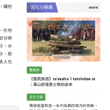
，讓他
文化小辭典
、在地
部分將
分，水
分，原
族人也
魯凱族
【魯凱族語】ta‘avalra ‘i tatolohae ni
｜萬山部落勇士祭的由來
文化介紹
傳統祖靈祭是一系列為期四個月的祭典，