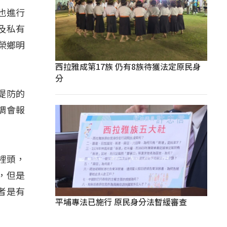
也進行
及私有
榮鄉明
西拉雅成第17族 仍有8族待獲法定原民身
分
堤防的
調會報
在裡頭，
，但是
者是有
平埔專法已施行 原民身分法暫緩審查