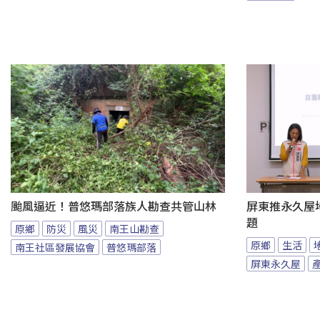
颱風逼近！普悠瑪部落族人勘查共管山林
屏東推永久屋
題
原鄉
防災
風災
南王山勘查
原鄉
生活
南王社區發展協會
普悠瑪部落
屏東永久屋