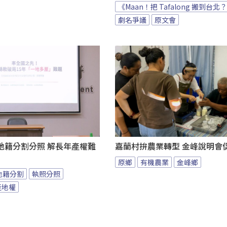
《Maan！把 Tafalong 搬到台北
劇名爭議
原文會
地籍分割分照 解長年產權難
嘉蘭村拚農業轉型 金峰說明會
原鄉
有機農業
金峰鄉
地籍分割
執照分照
產地權