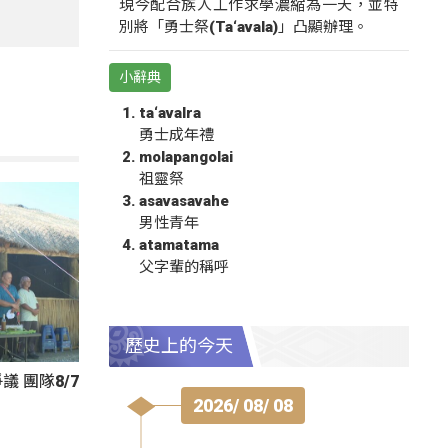
現今配合族人工作求學濃縮為一天，並特
別將「勇士祭(Ta‘avala)」凸顯辦理。
小辭典
ta‘avalra
勇士成年禮
molapangolai
祖靈祭
asavasavahe
男性青年
atamatama
父字輩的稱呼
歷史上的今天
 團隊8/7
2026/ 08/ 08