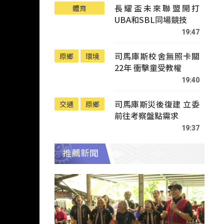
長耀盃未來聯盟開打
體育
UBA和SBL同場競技
19:47
司馬庫斯校舍無照卡關
原鄉
環境
22年 衝擊童受教權
19:40
司馬庫斯災後復建 立委
交通
原鄉
前往考察盤點需求
19:37
推薦新聞