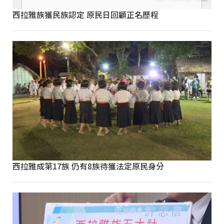
西拉雅族獲民族認定 原民日回顧正名歷程
西拉雅成第17族 仍有8族待獲法定原民身分