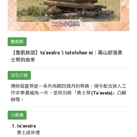
魯凱族
【魯凱族語】ta‘avalra ‘i tatolohae ni｜萬山部落勇
士祭的由來
文化介紹
傳統祖靈祭是一系列為期四個月的祭典，現今配合族人工
作求學濃縮為一天，並特別將「勇士祭(Ta‘avala)」凸顯
辦理。
小辭典
ta‘avalra
勇士成年禮