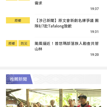
需求
19:37
【涉己新聞】原文會新劇名爆爭議 團
原鄉
隊8/7赴Tafalong致歉
19:31
颱風逼近！普悠瑪部落族人勘查共管
原鄉
防災
山林
19:20
推薦新聞