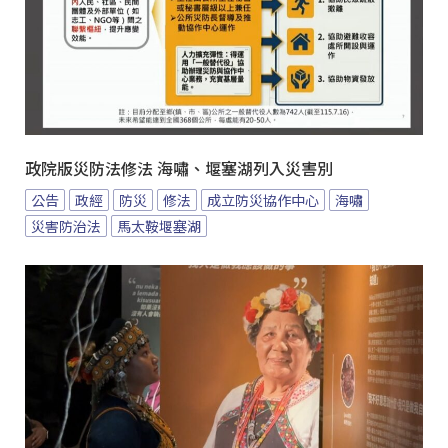
政院版災防法修法 海嘯、堰塞湖列入災害別
公告
政經
防災
修法
成立防災協作中心
海嘯
災害防治法
馬太鞍堰塞湖