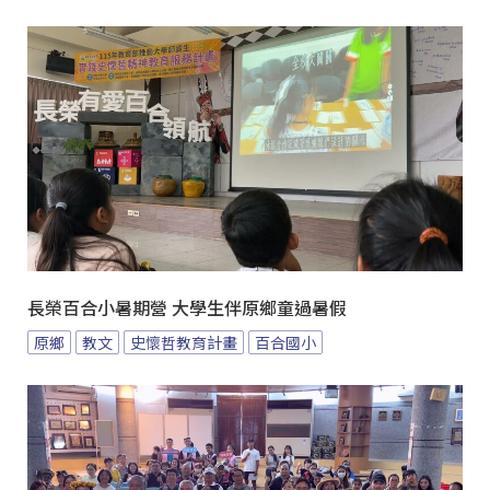
長榮百合小暑期營 大學生伴原鄉童過暑假
原鄉
教文
史懷哲教育計畫
百合國小