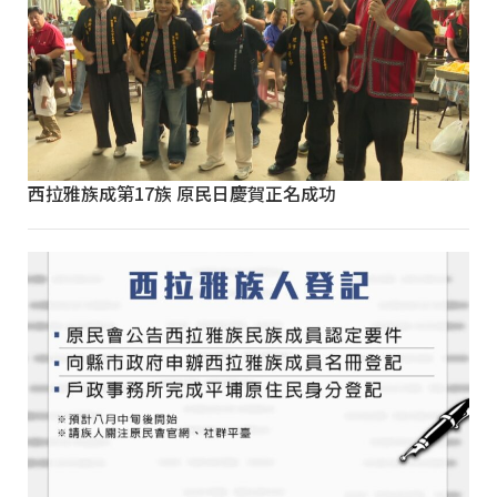
西拉雅族成第17族 原民日慶賀正名成功