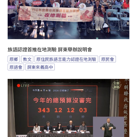
族語認證首推在地測驗 屏東舉辦說明會
原鄉
教文
原住民族語言能力認證在地測驗
原民會
原語會
屏東來義高中