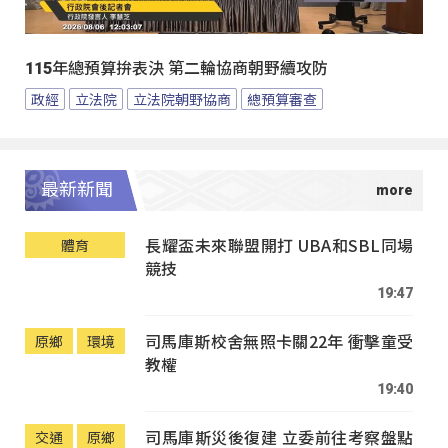
115年總預算拚表決 第二輪協商朝野續攻防
政經
立法院
立法院朝野協商
總預算審查
最新新聞
長耀盃未來聯盟開打 UBA和SBL同場
體育
競技
19:47
司馬庫斯校舍無照卡關22年 衝擊童受
原鄉
環境
教權
19:40
司馬庫斯災後復建 立委前往考察盤點
交通
原鄉