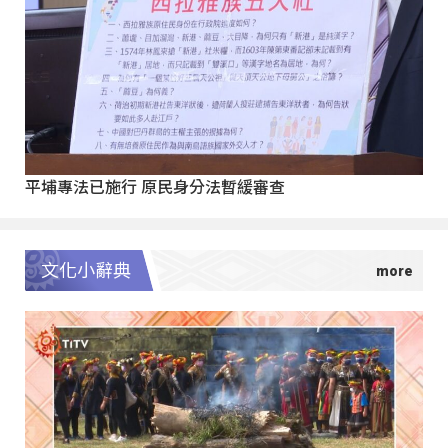
平埔專法已施行 原民身分法暫緩審查
文化小辭典