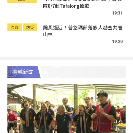
隊8/7赴Tafalong致歉
19:31
颱風逼近！普悠瑪部落族人勘查共管
原鄉
防災
山林
19:20
推薦新聞