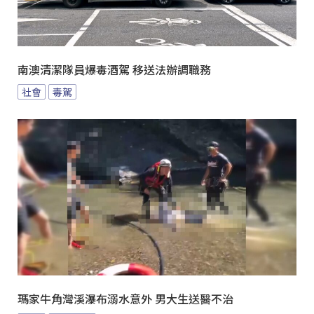
南澳清潔隊員爆毒酒駕 移送法辦調職務
社會
毒駕
瑪家牛角灣溪瀑布溺水意外 男大生送醫不治