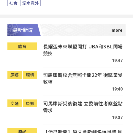
社會
溺水意外
最新新聞
長耀盃未來聯盟開打 UBA和SBL同場
體育
競技
19:47
司馬庫斯校舍無照卡關22年 衝擊童受
原鄉
環境
教權
19:40
司馬庫斯災後復建 立委前往考察盤點
交通
原鄉
需求
19:37
【涉己新聞】原文會新劇名爆爭議 團
原鄉