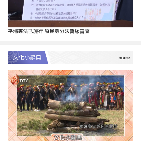
平埔專法已施行 原民身分法暫緩審查
文化小辭典