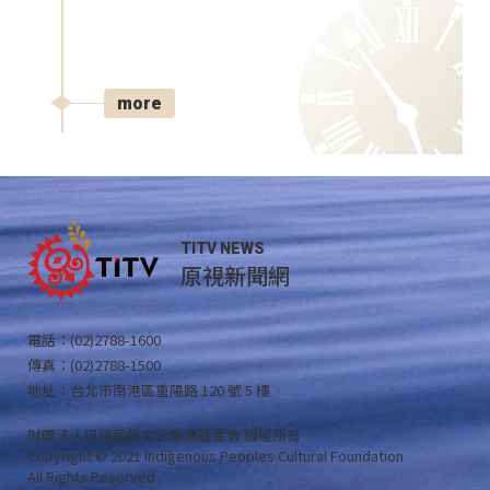
more
TITV NEWS
原視新聞網
電話：(02)2788-1600
傳真：(02)2788-1500
地址：台北市南港區重陽路 120 號 5 樓
財團法人原住民族文化事業基金會 版權所有
Copyright © 2021 Indigenous Peoples Cultural Foundation
All Rights Reserved .