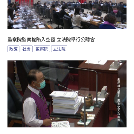
監察院監察權陷入空窗 立法院舉行公聽會
政經
社會
監察院
立法院