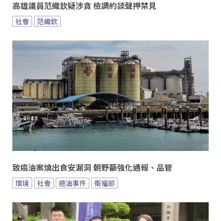
高雄議員范織欽疑涉貪 檢調約談聲押禁見
社會
范織欽
致癌油案燒出食安漏洞 朝野籲強化通報、品管
環境
社會
癌油事件
衛福部