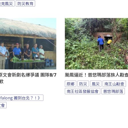
拉克風災
防災教育
文會新劇名爆爭議 團隊8/7
颱風逼近！普悠瑪部落族人勘
致歉
原鄉
防災
風災
南王山勘查
南王社區發展協會
普悠瑪部落
afalong 搬到台北？！》
文會