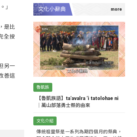
務。」
文化小辭典
，是比
完全按
但另一
改善這
魯凱族
【魯凱族語】ta‘avalra ‘i tatolohae ni
｜萬山部落勇士祭的由來
文化介紹
傳統祖靈祭是一系列為期四個月的祭典，