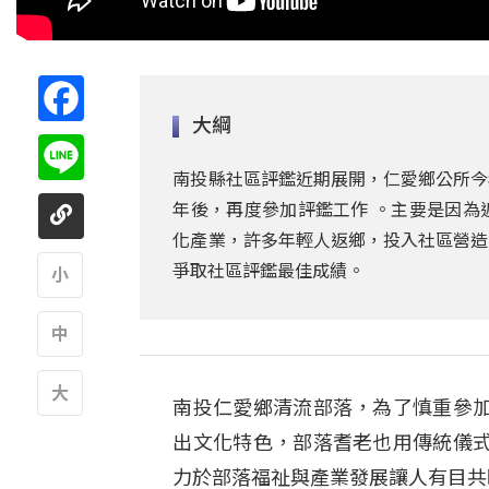
Facebook
大綱
Line
南投縣社區評鑑近期展開，仁愛鄉公所今
年後，再度參加評鑑工作 。主要是因為
化產業，許多年輕人返鄉，投入社區營造
爭取社區評鑑最佳成績。
A
A
南投仁愛鄉清流部落，為了慎重參
A
出文化特色，部落耆老也用傳統儀
力於部落福祉與產業發展讓人有目共