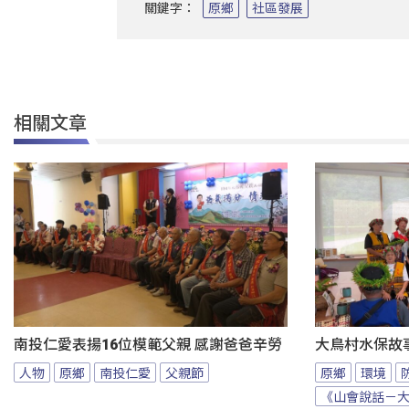
關鍵字：
原鄉
社區發展
相關文章
南投仁愛表揚16位模範父親 感謝爸爸辛勞
大鳥村水保故
人物
原鄉
南投仁愛
父親節
原鄉
環境
《山會說話－