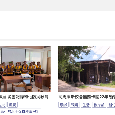
事展 災害記憶轉化防災教育
司馬庫斯校舍無照卡關22年 衝
防災
風災
原鄉
環境
生活
教育部
新
大鳥村的水土保持故事展》