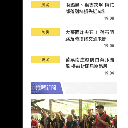
兩颱風、猴害夾擊 梅花
風災
部落甜柿損失近6成
19:08
大豪雨炸尖石！ 落石阻
防災
路及時搶修交通未斷
19:06
苗栗南庄嚴防白海豚颱
防災
風 提前封閉易崩路段
19:04
推薦新聞