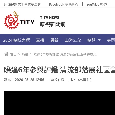
原住民族文化事業基金會
Facebook 粉絲專頁
YouTube 頻道
TITV NEWS
原視新聞網
2024 總統大選
直播
最新
山海氣象
總覽
專題
首頁
原鄉
睽違6年參與評鑑 清流部落展社區營造成果
睽違6年參與評鑑 清流部落展社區
發布：2026-05-28 12:56
南投仁愛
No（林遠沖）