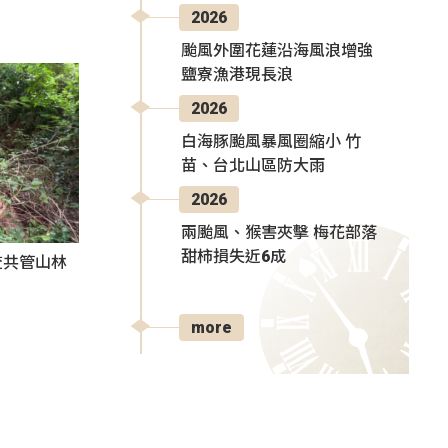
2026
颱風外圍花蓮沿海風浪增強
鹽寮漁港現長浪
2026
白海豚颱風暴風圈縮小 竹
苗、台北山區防大雨
2026
兩颱風、猴害夾擊 梅花部落
甜柿損失近6成
查共管山林
more