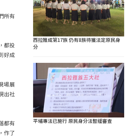
們所有
西拉雅成第17族 仍有8族待獲法定原民身
，都投
分
到好成
現場展
現出社
平埔專法已施行 原民身分法暫緩審查
落都有
，作了