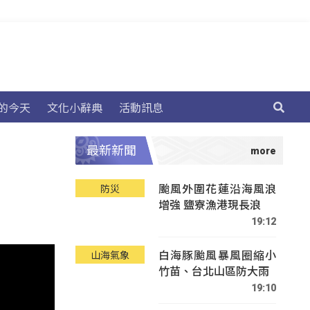
的今天
文化小辭典
活動訊息
最新新聞
颱風外圍花蓮沿海風浪
防災
增強 鹽寮漁港現長浪
19:12
白海豚颱風暴風圈縮小
山海氣象
竹苗、台北山區防大雨
19:10