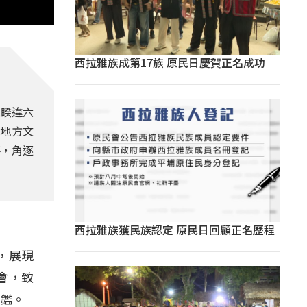
西拉雅族成第17族 原民日慶賀正名成功
區睽違六
到地方文
落，角逐
西拉雅族獲民族認定 原民日回顧正名歷程
，展現
會，致
評鑑。