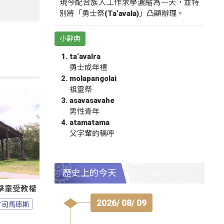
現今配合族人工作求學濃縮為一天，並特
別將「勇士祭(Ta‘avala)」凸顯辦理。
小辭典
ta‘avalra
勇士成年禮
molapangolai
祖靈祭
asavasavahe
男性青年
atamatama
父字輩的稱呼
歷史上的今天
擊童受教權
2026/ 08/ 09
竹司馬庫斯