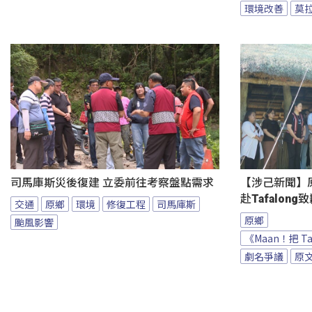
環境改善
莫
司馬庫斯災後復建 立委前往考察盤點需求
【涉己新聞】原
赴Tafalong
交通
原鄉
環境
修復工程
司馬庫斯
原鄉
颱風影響
《Maan！把 T
劇名爭議
原