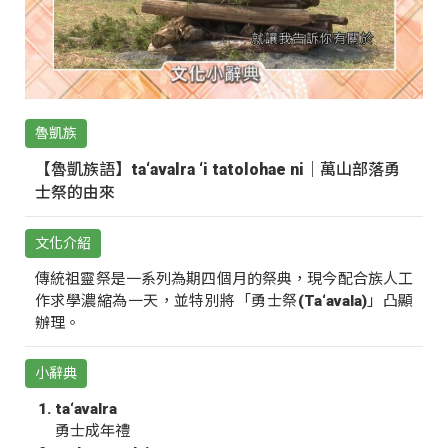
魯凱族
【魯凱族語】ta‘avalra ‘i tatolohae ni｜萬山部落勇
士祭的由來
文化介紹
傳統祖靈祭是一系列為期四個月的祭典，現今配合族人工
作求學濃縮為一天，並特別將「勇士祭(Ta‘avala)」凸顯
辦理。
小辭典
ta‘avalra
勇士成年禮