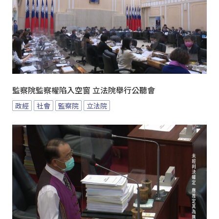
監察院監察權陷入空窗 立法院舉行公聽會
政經
社會
監察院
立法院