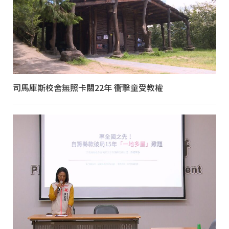
司馬庫斯校舍無照卡關22年 衝擊童受教權