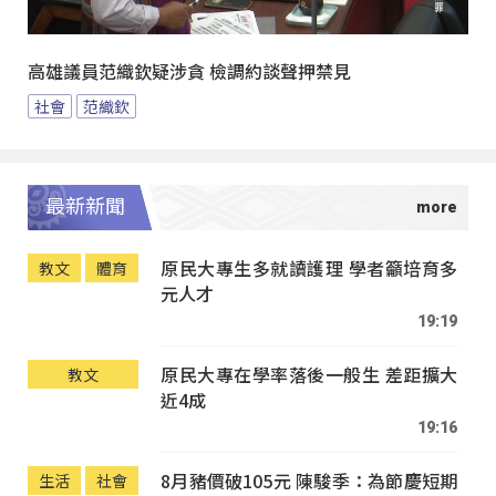
高雄議員范織欽疑涉貪 檢調約談聲押禁見
社會
范織欽
最新新聞
原民大專生多就讀護理 學者籲培育多
教文
體育
元人才
19:19
原民大專在學率落後一般生 差距擴大
教文
近4成
19:16
8月豬價破105元 陳駿季：為節慶短期
生活
社會