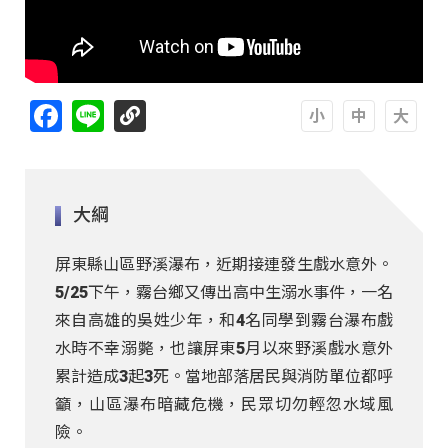
Facebook
Line
A
A
A
大綱
屏東縣山區野溪瀑布，近期接連發生戲水意外。
5/25下午，霧台鄉又傳出高中生溺水事件，一名
來自高雄的吳姓少年，和4名同學到霧台瀑布戲
水時不幸溺斃，也讓屏東5月以來野溪戲水意外
累計造成3起3死。當地部落居民與消防單位都呼
籲，山區瀑布暗藏危機，民眾切勿輕忽水域風
險。