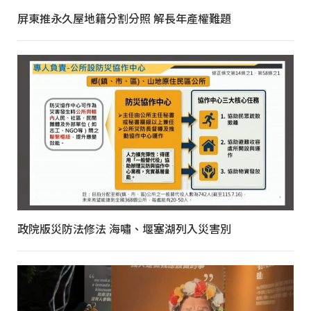
屏東推永久屋地籍分割分照 解長年產權難題
政院版災防法修法 海嘯、堰塞湖列入災害別