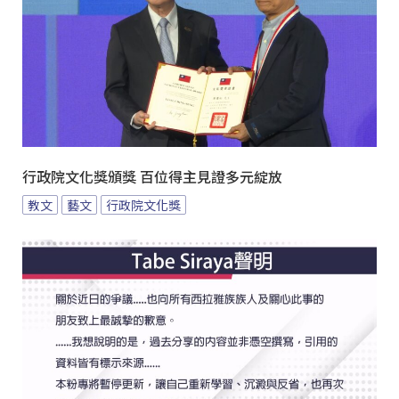
行政院文化獎頒獎 百位得主見證多元綻放
教文
藝文
行政院文化獎