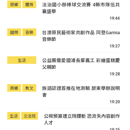
法治國小辦棒球交流賽 4縣市隊伍共
原鄉
體育
襄盛舉
19:44
台澳原民藝術家共創作品 同登Garma
國際
音樂
音樂節
19:37
公益團邀愛國浦長輩義工 彩繪蛋糕慶
生活
父親節
19:28
族語認證首推在地測驗 屏東舉辦說明
原鄉
教文
會
19:20
公視預算遭立院腰斬 恐流失內容創作
生活
立法院
人才
19:15