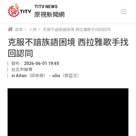
TITV NEWS
原視新聞網
首頁
人物
克服不諳族語困境 西拉雅歌手找回認同
克服不諳族語困境 西拉雅歌手找
回認同
發布：2026-06-01 19:40
台北市報導
si Aitan（邱依婷）
、
uliu（郭亞文）