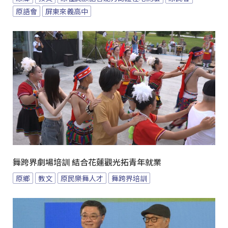
原語會
屏東來義高中
舞跨界劇場培訓 結合花蓮觀光拓青年就業
原鄉
教文
原民樂舞人才
舞跨界培訓