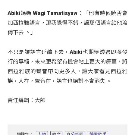
Abiki媽媽 Wagi Tamatisyaw：「他有時候饒舌會
加西拉雅語言，那我覺得不錯，讓那個語言給他流
傳下去 。」
不只是讓語言延續下去，Abiki也期待透過即將發
行的專輯，未來更希望有機會站上更大的舞臺，將
西拉雅族的聲音帶向更多人，讓大家看見西拉雅
族，人在，聲音在，語言也絕對不會消失
。
責任編輯：大帥
關鍵字：
人物
教文
身分認同
饒舌歌手