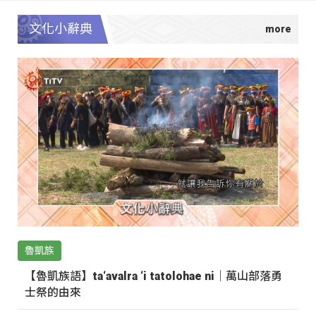
文化小辭典
魯凱族
【魯凱族語】ta‘avalra ‘i tatolohae ni｜萬山部落勇
士祭的由來