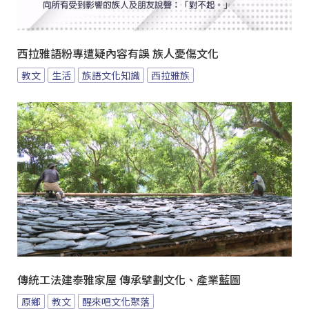
西拉雅語粉專遭疑內容有誤 族人憂傷文化
教文
生活
族語文化知識
西拉雅族
傳統工法建泰雅家屋 傳承擘劃文化、產業藍圖
原鄉
教文
醒來吧文化聚落