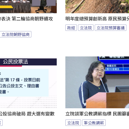
拚表決 第二輪協商朝野續攻
明年度總預算創新高 原民預算
政經
立法院
立法院預算審議
立法院朝野協商
公投協商破局 趕大選有變數
立院談軍公教調薪指標 民團籲
案
立法院
軍公教調薪