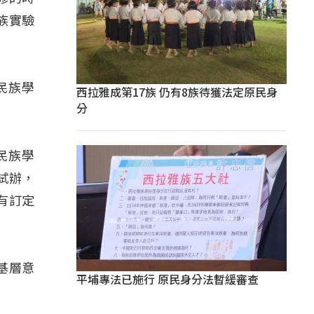
族實驗
民族學
西拉雅成第17族 仍有8族待獲法定原民身
分
住民族學
試辦，
有訂定
基層意
平埔專法已施行 原民身分法暫緩審查