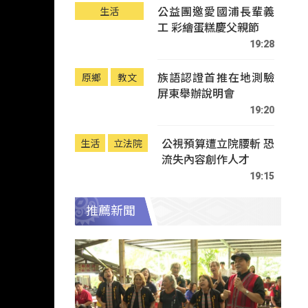
公益團邀愛國浦長輩義
生活
工 彩繪蛋糕慶父親節
19:28
族語認證首推在地測驗
原鄉
教文
屏東舉辦說明會
19:20
公視預算遭立院腰斬 恐
生活
立法院
流失內容創作人才
19:15
推薦新聞