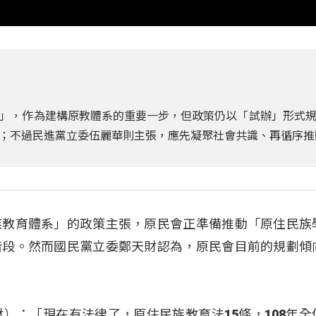
」，作為建構原教體系的重要一步，但政策仍以「試辦」形式
；不過民進黨立委伍麗華則主張，應先凝聚社會共識、再循序推
族教育體系」的政策主張，原民會正準備推動「原住民族
階段。然而國民黨立委鄭天財認為，原民會目前的規劃傾
鄭天財）：「現在有法律了，原住民族教育法15條，108年