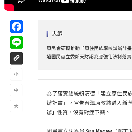
Facebook
大綱
Line
原民會研擬推動「原住民族學校試辦計畫
過國民黨立委鄭天財認為應強化法制落實
A
為了落實總統賴清德「建立原住民
A
辦計畫」，宣告台灣原教將邁入新
辦」性質，沒有對症下藥。
A
國民黨立法委員 Sra Kacaw（