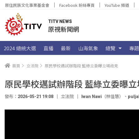
原住民族文化事業基金會
Facebook 粉絲專頁
YouTube 頻道
TITV NEWS
原視新聞網
2024 總統大選
直播
最新
山海氣象
總覽
專題
首頁
立法院
原民學校邁試辦階段 藍綠立委曝立場歧見
原民學校邁試辦階段 藍綠立委曝立
發布：2026-05-21 19:08
立法院
Iwan Nawi（林佳慧）
、
pul