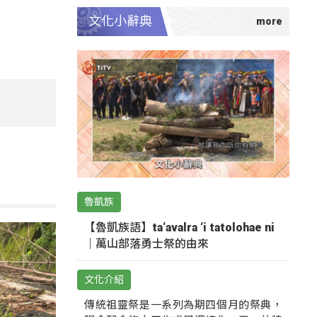
文化小辭典
魯凱族
【魯凱族語】ta‘avalra ‘i tatolohae ni
｜萬山部落勇士祭的由來
文化介紹
傳統祖靈祭是一系列為期四個月的祭典，