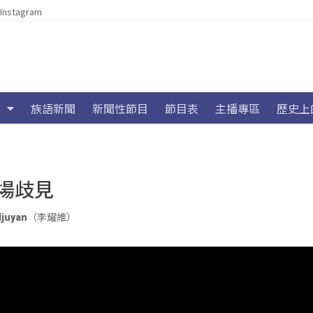
Instagram
族語新聞
新聞性節目
節目表
主播專區
歷史上
場歧見
jaljuyan（李耀維）