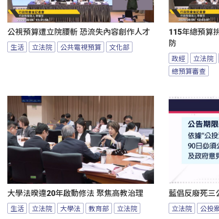
公視預算遭立院腰斬 恐流失內容創作人才
115年總預算
防
生活
立法院
公共電視預算
文化部
政經
立法院
總預算審查
大學法暌違20年啟動修法 聚焦高教治理
藍倡反廢死三
生活
立法院
大學法
教育部
立法院
立法院
公投