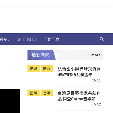
的今天
文化小辭典
活動訊息
最新新聞
法治國小辦棒球交流賽
原鄉
體育
4縣市隊伍共襄盛舉
19:44
台澳原民藝術家共創作
國際
音樂
品 同登Garma音樂節
19:37