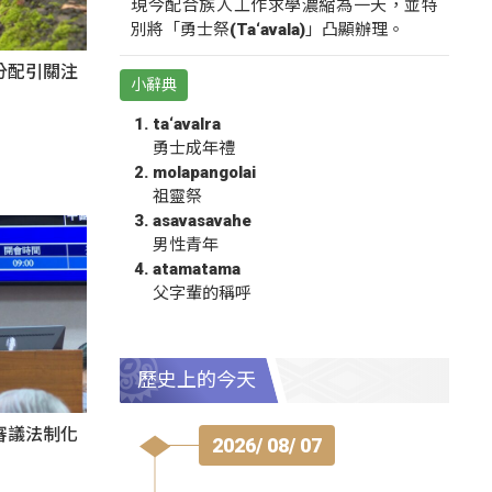
現今配合族人工作求學濃縮為一天，並特
別將「勇士祭(Ta‘avala)」凸顯辦理。
分配引關注
小辭典
ta‘avalra
勇士成年禮
molapangolai
祖靈祭
asavasavahe
男性青年
atamatama
父字輩的稱呼
歷史上的今天
審議法制化
2026/ 08/ 07