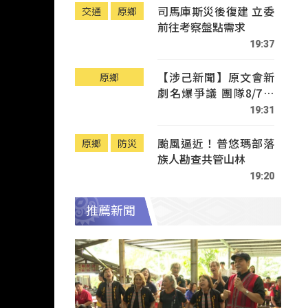
司馬庫斯災後復建 立委
交通
原鄉
前往考察盤點需求
19:37
【涉己新聞】原文會新
原鄉
劇名爆爭議 團隊8/7赴
Tafalong致歉
19:31
颱風逼近！普悠瑪部落
原鄉
防災
族人勘查共管山林
19:20
推薦新聞