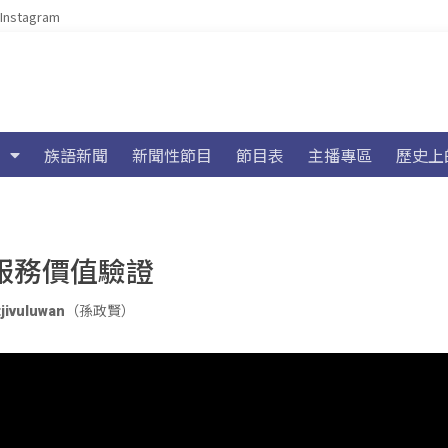
Instagram
族語新聞
新聞性節目
節目表
主播專區
歷史上
系服務價值驗證
tjivuluwan（孫政賢）