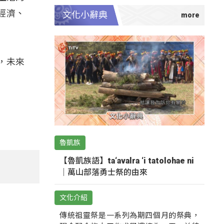
經濟、
文化小辭典
，未來
魯凱族
【魯凱族語】ta‘avalra ‘i tatolohae ni
｜萬山部落勇士祭的由來
文化介紹
傳統祖靈祭是一系列為期四個月的祭典，