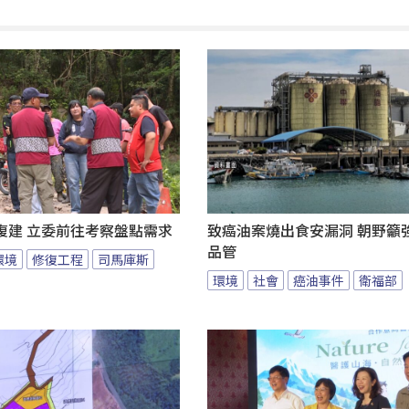
復建 立委前往考察盤點需求
致癌油案燒出食安漏洞 朝野籲
品管
環境
修復工程
司馬庫斯
環境
社會
癌油事件
衛福部