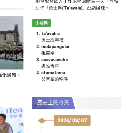
現今配合族人工作求學濃縮為一天，並特
別將「勇士祭(Ta‘avala)」凸顯辦理。
小辭典
ta‘avalra
勇士成年禮
molapangolai
祖靈祭
asavasavahe
男性青年
atamatama
強化通報、
父字輩的稱呼
歷史上的今天
2026/ 08/ 07