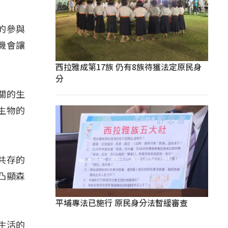
的參與
機會讓
西拉雅成第17族 仍有8族待獲法定原民身
分
關的生
生物的
共存的
凸顯森
平埔專法已施行 原民身分法暫緩審查
生活的