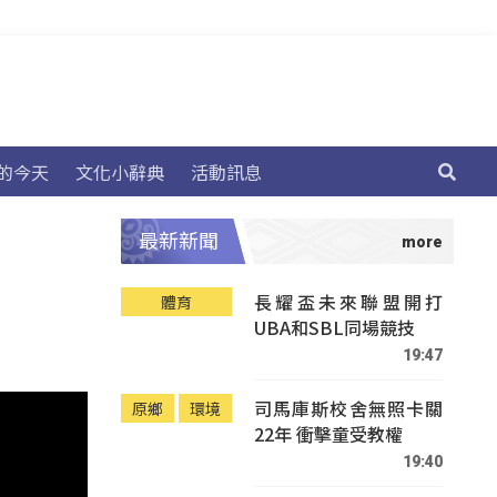
的今天
文化小辭典
活動訊息
最新新聞
長耀盃未來聯盟開打
體育
UBA和SBL同場競技
19:47
司馬庫斯校舍無照卡關
原鄉
環境
22年 衝擊童受教權
19:40