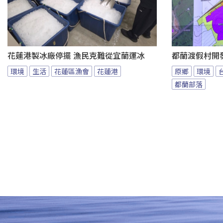
花蓮港製冰廠停擺 漁民克難從宜蘭運冰
都蘭渡假村開
環境
生活
花蓮區漁會
花蓮港
原鄉
環境
都蘭部落