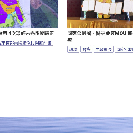
發案 4次環評未過限期補正
國家公園署、醫福會簽MOU 
療
台東南都蘭段渡假村開發計畫
環境
醫療
內政部長
國家公