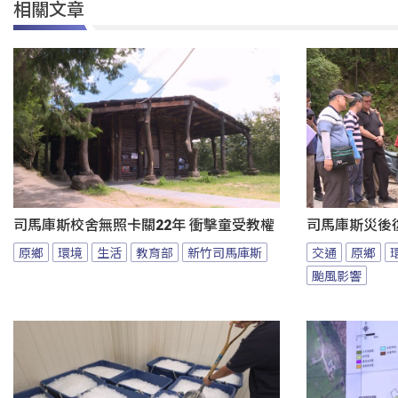
相關文章
司馬庫斯校舍無照卡關22年 衝擊童受教權
司馬庫斯災後
原鄉
環境
生活
教育部
新竹司馬庫斯
交通
原鄉
颱風影響