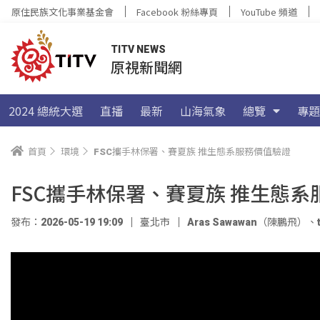
原住民族文化事業基金會
Facebook 粉絲專頁
YouTube 頻道
TITV NEWS
原視新聞網
2024 總統大選
直播
最新
山海氣象
總覽
專題
首頁
環境
FSC攜手林保署、賽夏族 推生態系服務價值驗證
FSC攜手林保署、賽夏族 推生態
發布：2026-05-19 19:09
臺北市
Aras Sawawan（陳鵬飛）
、