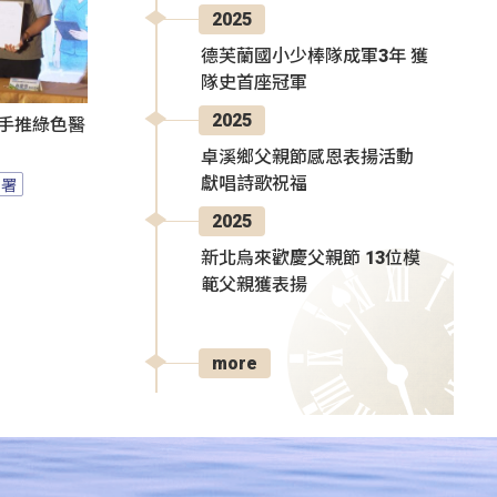
2025
德芙蘭國小少棒隊成軍3年 獲
隊史首座冠軍
2025
攜手推綠色醫
卓溪鄉父親節感恩表揚活動
獻唱詩歌祝福
園署
2025
新北烏來歡慶父親節 13位模
範父親獲表揚
more