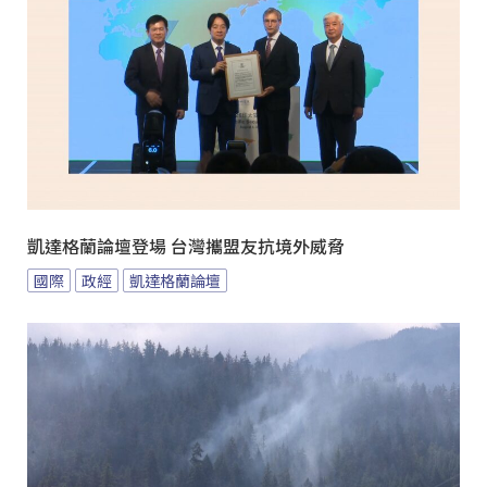
凱達格蘭論壇登場 台灣攜盟友抗境外威脅
國際
政經
凱達格蘭論壇