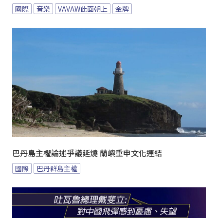
國際
音樂
VAVAW此面朝上
金牌
巴丹島主權論述爭議延燒 蘭嶼重申文化連結
國際
巴丹群島主權