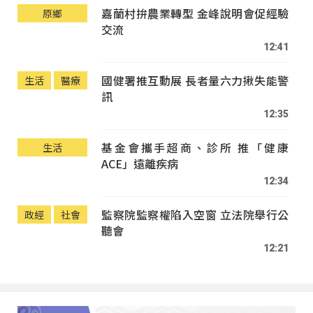
嘉蘭村拚農業轉型 金峰說明會促經驗
原鄉
交流
12:41
國健署推互動展 長者量六力揪失能警
生活
醫療
訊
12:35
基金會攜手超商、診所 推「健康
生活
ACE」遠離疾病
12:34
監察院監察權陷入空窗 立法院舉行公
政經
社會
聽會
12:21