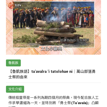
魯凱族
【魯凱族語】ta‘avalra ‘i tatolohae ni｜萬山部落勇
士祭的由來
文化介紹
傳統祖靈祭是一系列為期四個月的祭典，現今配合族人工
作求學濃縮為一天，並特別將「勇士祭(Ta‘avala)」凸顯