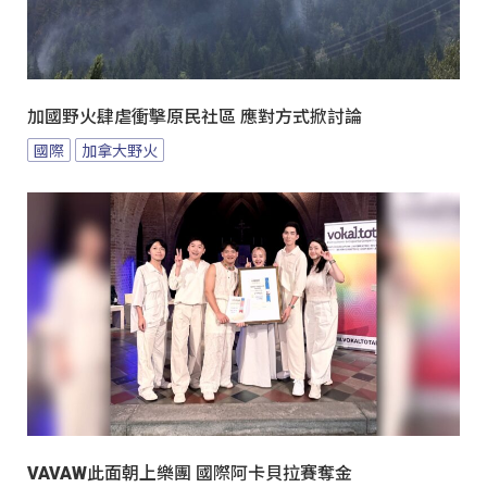
加國野火肆虐衝擊原民社區 應對方式掀討論
國際
加拿大野火
VAVAW此面朝上樂團 國際阿卡貝拉賽奪金