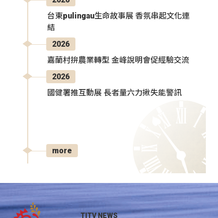
台東pulingau生命故事展 香氛串起文化連
結
2026
嘉蘭村拚農業轉型 金峰說明會促經驗交流
2026
國健署推互動展 長者量六力揪失能警訊
more
TITV NEWS