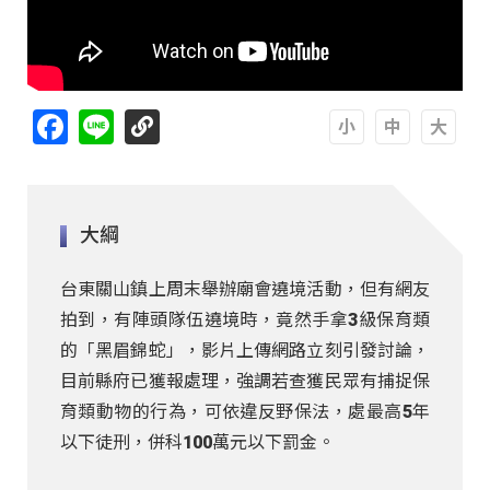
Facebook
Line
A
A
A
大綱
台東關山鎮上周末舉辦廟會遶境活動，但有網友
拍到，有陣頭隊伍遶境時，竟然手拿3級保育類
的「黑眉錦蛇」，影片上傳網路立刻引發討論，
目前縣府已獲報處理，強調若查獲民眾有捕捉保
育類動物的行為，可依違反野保法，處最高5年
以下徒刑，併科100萬元以下罰金。