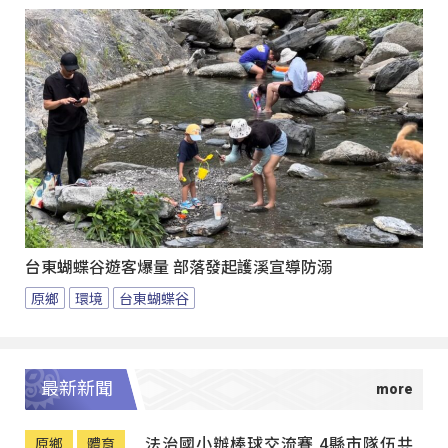
台東蝴蝶谷遊客爆量 部落發起護溪宣導防溺
原鄉
環境
台東蝴蝶谷
最新新聞
法治國小辦棒球交流賽 4縣市隊伍共
原鄉
體育