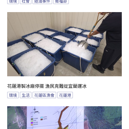
環境
社會
癌油事件
衛福部
花蓮港製冰廠停擺 漁民克難從宜蘭運冰
環境
生活
花蓮區漁會
花蓮港