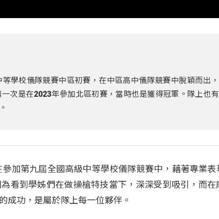
中等學校儀隊競賽中區初賽，在中區高中儀隊競賽中脫穎而出，
一次是在2023年參加北區初賽，當時也是獲得冠軍。隊上也
。
前在參加第九屆全國高級中等學校儀隊競賽中，藉著專業表
因為看到學姊們在做操槍特技當下，深深受到吸引，而在
的成功，是屬於隊上每一位夥伴。