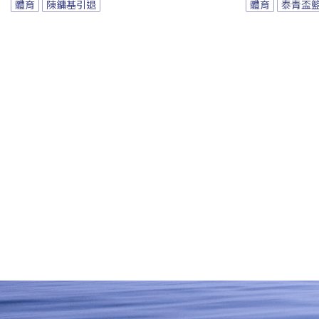
體育
陳鏞基引退
體育
泰青盃