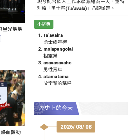
現今配合族人工作求學濃縮為一天，並特
別將「勇士祭(Ta‘avala)」凸顯辦理。
小辭典
陣容星光熠熠
ta‘avalra
勇士成年禮
molapangolai
祖靈祭
asavasavahe
男性青年
atamatama
父字輩的稱呼
歷史上的今天
2026/ 08/ 08
伍熱血較勁