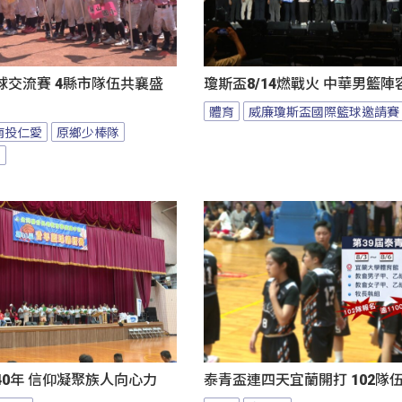
球交流賽 4縣市隊伍共襄盛
瓊斯盃8/14燃戰火 中華男籃
體育
威廉瓊斯盃國際籃球邀請賽
南投仁愛
原鄉少棒隊
隊
0年 信仰凝聚族人向心力
泰青盃連四天宜蘭開打 102隊