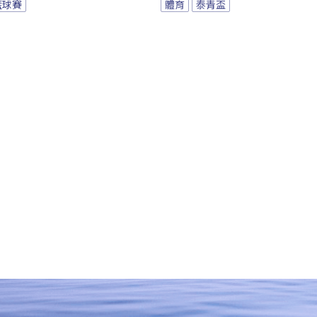
籃球賽
體育
泰青盃