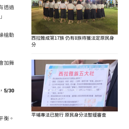
有透過
。」
操槍動
西拉雅成第17族 仍有8族待獲法定原民身
分
會加舞
/30
平埔專法已施行 原民身分法暫緩審查
平衡。