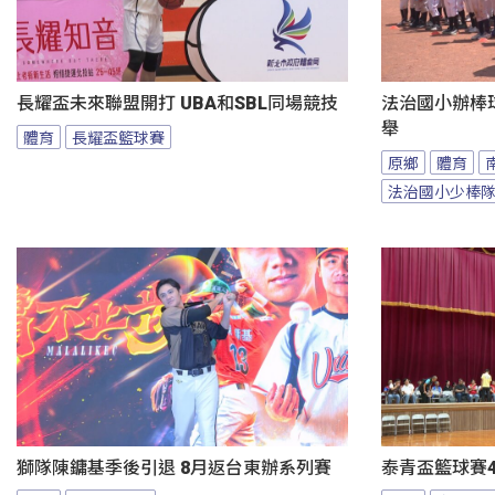
長耀盃未來聯盟開打 UBA和SBL同場競技
法治國小辦棒
舉
體育
長耀盃籃球賽
原鄉
體育
法治國小少棒
獅隊陳鏞基季後引退 8月返台東辦系列賽
泰青盃籃球賽4