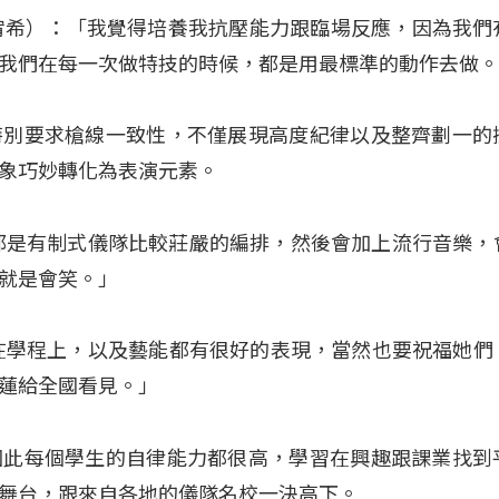
c（萬宥希）：「我覺得培養我抗壓能力跟臨場反應，因為我們
我們在每一次做特技的時候，都是用最標準的動作去做
特別要求槍線一致性，不僅展現高度紀律以及整齊劃一的
象巧妙轉化為表演元素。
都是有制式儀隊比較莊嚴的編排，然後會加上流行音樂，
就是會笑。」
在學程上，以及藝能都有很好的表現，當然也要祝福她們，5
蓮給全國看見。」
因此每個學生的自律能力都很高，學習在興趣跟課業找到
的舞台，跟來自各地的儀隊名校一決高下。