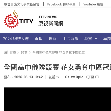
原住民族文化事業基金會
Facebook 粉絲專頁
YouTube 頻道
TITV NEWS
原視新聞網
2024 總統大選
直播
最新
山海氣象
總覽
專題
首頁
體育
全國高中儀隊競賽 花女勇奪中區冠軍
全國高中儀隊競賽 花女勇奪中區冠
發布：2026-05-13 19:42
花蓮市
Calaw Opic （丁至軒）