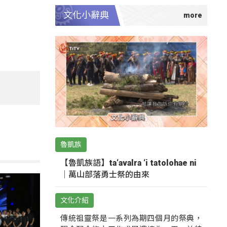
文化小辭典
魯凱族
【魯凱族語】ta‘avalra ‘i tatolohae ni
｜萬山部落勇士祭的由來
文化介紹
傳統祖靈祭是一系列為期四個月的祭典，