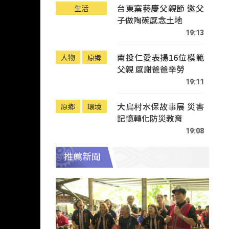
台東窯藝慶父親節 邀父
生活
子做陶碗感念土地
19:13
南投仁愛表揚16位模範
人物
原鄉
父親 感謝爸爸辛勞
19:11
大鳥村水保故事展 災害
原鄉
環境
記憶轉化防災教育
19:08
推薦新聞