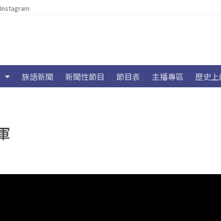
Instagram
族語新聞
新聞性節目
節目表
主播專區
歷史上
軍