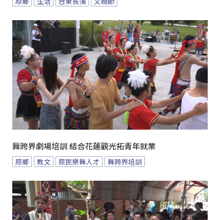
原鄉
生活
台東長濱
父親節
舞跨界劇場培訓 結合花蓮觀光拓青年就業
原鄉
教文
原民樂舞人才
舞跨界培訓