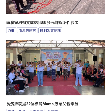
南澳撒利姆文健站揭牌 多元課程陪伴長者
原鄉
南澳碧候村
撒利姆文健站
長濱鄉表揚22位模範Mama 感念父親辛勞