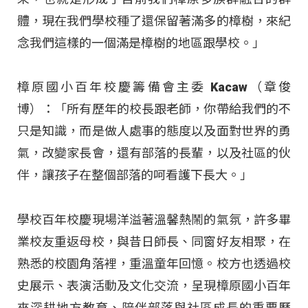
體，現在我們學校種了還保留著滿多的樟樹，來紀
念我們這樣的一個滿是樟樹的地區跟學校。」
樟原國小百年校慶籌備會主委 Kacaw（章俊
博）：「所有歷年的校長跟老師，你帶給我們的不
只是知識，而是做人處事的態度以及面對世界的勇
氣，改變家長會，還有部落的長輩，以及社區的伙
伴，讓孩子在整個部落的呵看護下長大。」
學校百年校慶現場洋溢著溫馨熱鬧的氣氛，許多畢
業校友重返母校，與昔日師長、同窗好友相聚，在
熟悉的校園角落裡，重溫童年回憶。校方也透過校
史展示、表演活動及文化交流，呈現樟原國小百年
來深耕地方教育、陪伴部落與社區成長的重要歷