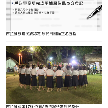
西拉雅族獲民族認定 原民日回顧正名歷程
西拉雅成第17族 仍有8族待獲法定原民身分