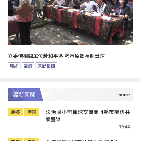
立委偕相關單位赴和平區 考察原鄉長照營運
原鄉
醫療
原鄉長照
最新新聞
法治國小辦棒球交流賽 4縣市隊伍共
原鄉
體育
襄盛舉
19:44