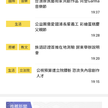
台澳原民藝術家共創作品 同登Garma
國際
音樂
音樂節
19:37
公益團邀愛國浦長輩義工 彩繪蛋糕慶
生活
父親節
19:28
族語認證首推在地測驗 屏東舉辦說明
原鄉
教文
會
19:20
公視預算遭立院腰斬 恐流失內容創作
生活
立法院
人才
19:15
推薦新聞