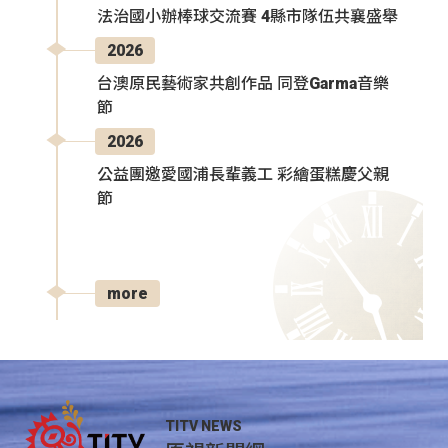
法治國小辦棒球交流賽 4縣市隊伍共襄盛舉
2026
台澳原民藝術家共創作品 同登Garma音樂
節
2026
公益團邀愛國浦長輩義工 彩繪蛋糕慶父親
節
more
TITV NEWS