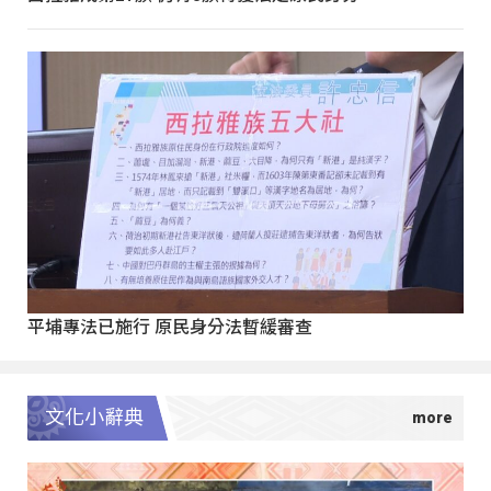
平埔專法已施行 原民身分法暫緩審查
文化小辭典