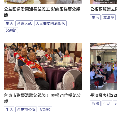
公益團邀愛國浦長輩義工 彩繪蛋糕慶父親
公視預算遭立
節
生活
立法院
生活
台東大武
大武鄉愛國浦部落
父親節
台東市歡慶溫馨父親節！ 表揚71位模範父
長濱鄉表揚22
親
原鄉
生活
生活
台東市公所
父親節