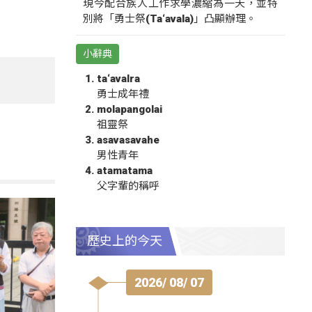
現今配合族人工作求學濃縮為一天，並特
別將「勇士祭(Ta‘avala)」凸顯辦理。
小辭典
ta‘avalra
勇士成年禮
molapangolai
祖靈祭
asavasavahe
男性青年
atamatama
父字輩的稱呼
歷史上的今天
2026/ 08/ 07