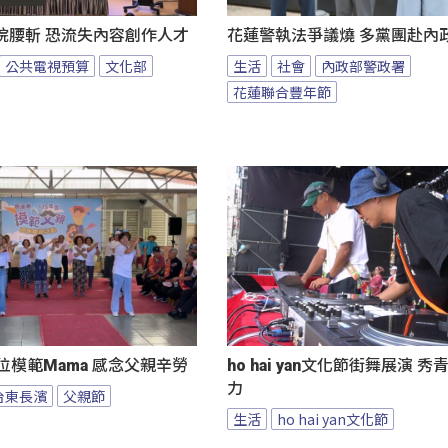
院腰斬 恐流失內容創作人才
花蓮警執法爭議燒 多黨團赴內
公共電視預算
文化部
生活
社會
內政部警政署
花蓮聯合豐年節
位模範Mama 感念父親辛勞
ho hai yan文化節街舞展演 
力
台東長濱
父親節
生活
ho hai yan文化節