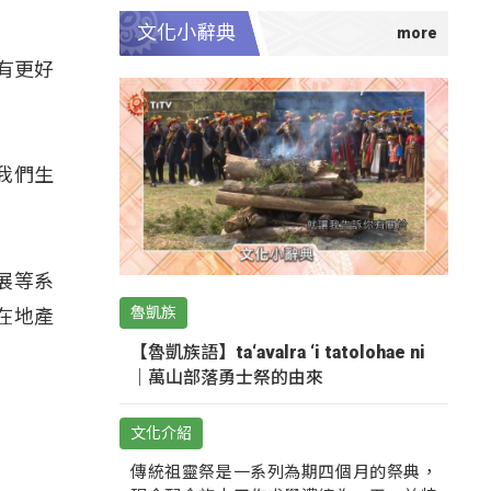
文化小辭典
有更好
我們生
展等系
魯凱族
在地產
【魯凱族語】ta‘avalra ‘i tatolohae ni
｜萬山部落勇士祭的由來
文化介紹
傳統祖靈祭是一系列為期四個月的祭典，