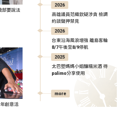
2026
政部要說法
高雄議員范織欽疑涉貪 檢調
約談聲押禁見
2026
台東沿海風浪增強 離島客輪
8/7午後至8/9停航
2025
太巴塱媽媽小姐釀糯米酒 待
palimo分享使用
more
秀青年創意活