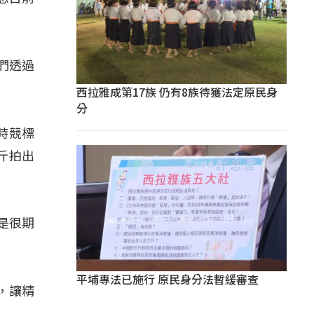
們透過
」
西拉雅成第17族 仍有8族待獲法定原民身
分
時競標
斤拍出
是很期
平埔專法已施行 原民身分法暫緩審查
，讓精