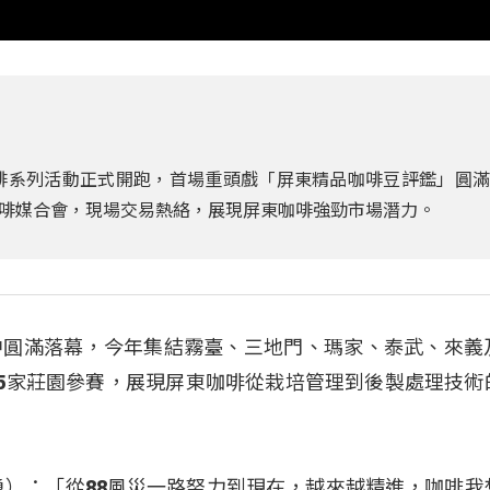
咖啡系列活動正式開跑，首場重頭戲「屏東精品咖啡豆評鑑」圓
啡媒合會，現場交易熱絡，展現屏東咖啡強勁市場潛力。
中圓滿落幕，今年集結霧臺、三地門、瑪家、泰武、來義
25家莊園參賽，展現屏東咖啡從栽培管理到後製處理技術
r（曾智勇）：「從88風災一路努力到現在，越來越精進，咖啡