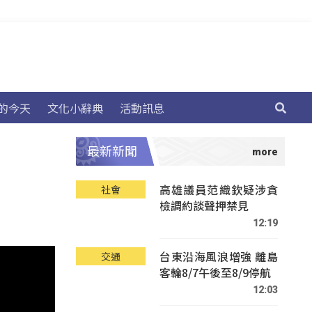
的今天
文化小辭典
活動訊息
最新新聞
高雄議員范織欽疑涉貪
社會
檢調約談聲押禁見
12:19
台東沿海風浪增強 離島
交通
客輪8/7午後至8/9停航
12:03