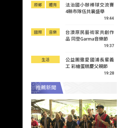
法治國小辦棒球交流賽
原鄉
體育
4縣市隊伍共襄盛舉
19:44
台澳原民藝術家共創作
國際
音樂
品 同登Garma音樂節
19:37
公益團邀愛國浦長輩義
生活
工 彩繪蛋糕慶父親節
19:28
推薦新聞