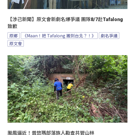
【涉己新聞】原文會新劇名爆爭議 團隊8/7赴Tafalong
致歉
原鄉
《Maan！把 Tafalong 搬到台北？！》
劇名爭議
原文會
颱風逼近！普悠瑪部落族人勘查共管山林