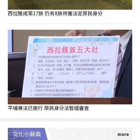
西拉雅成第17族 仍有8族待獲法定原民身分
平埔專法已施行 原民身分法暫緩審查
文化小辭典