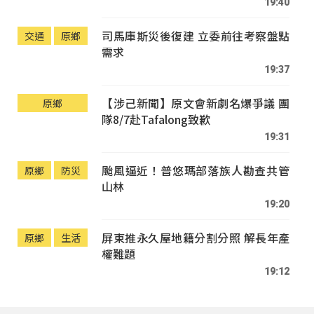
19:40
司馬庫斯災後復建 立委前往考察盤點
交通
原鄉
需求
19:37
【涉己新聞】原文會新劇名爆爭議 團
原鄉
隊8/7赴Tafalong致歉
19:31
颱風逼近！普悠瑪部落族人勘查共管
原鄉
防災
山林
19:20
屏東推永久屋地籍分割分照 解長年產
原鄉
生活
權難題
19:12