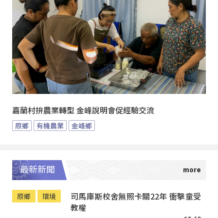
嘉蘭村拚農業轉型 金峰說明會促經驗交流
原鄉
有機農業
金峰鄉
最新新聞
司馬庫斯校舍無照卡關22年 衝擊童受
原鄉
環境
教權