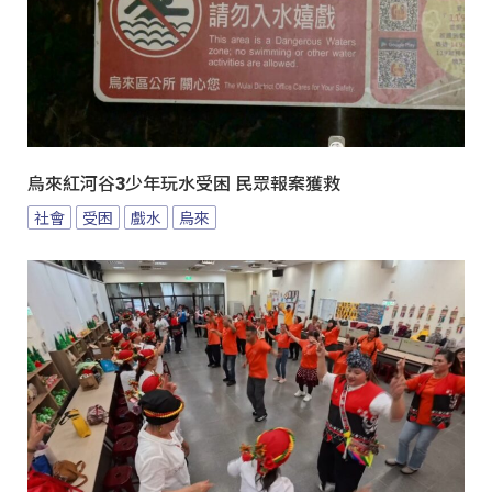
烏來紅河谷3少年玩水受困 民眾報案獲救
社會
受困
戲水
烏來