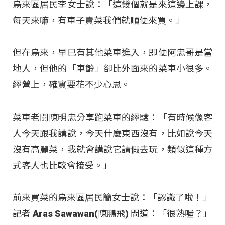
烏來區居民李女士說：「這幾個就是來這邊上課，
每天來嘛，有車子賣菜我們就順便來買。」
但在烏來，早已有其他菜車進入，即便阿忠哥是當
地人，但他的「車齡」卻比外面來的菜車小很多。
經營上，確實要花不少心思。
菜車老闆陳明忠分享跑菜車的經驗：「有時候像客
人今天跟我講說，今天什麼東西沒有，比如說今天
沒有高麗菜，我就會講說它請假去玩，類似這種方
式客人也比較會接受。」
前來買菜的烏來區居民簡女士說：「認識了啦！」
記者 Aras Sawawan(陳鵬飛) 問道：「很熟喔？」