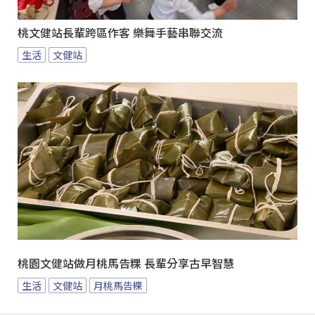
桃文健站長輩跨區作客 樂舞手藝串聯交流
生活
文健站
桃園文健站做月桃馬告粿 長輩分享古早智慧
生活
文健站
月桃馬告粿