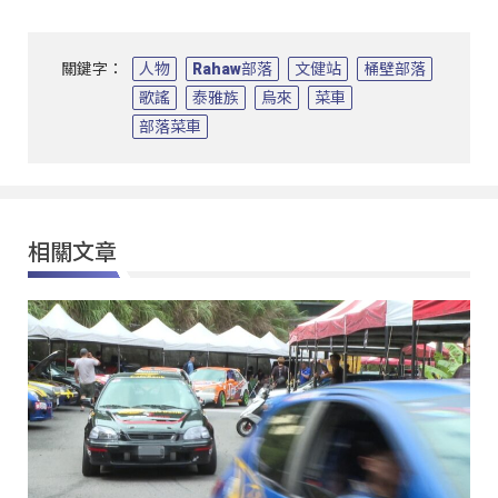
關鍵字：
人物
Rahaw部落
文健站
桶壁部落
歌謠
泰雅族
烏來
菜車
部落菜車
相關文章