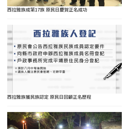
西拉雅族成第17族 原民日慶賀正名成功
西拉雅族獲民族認定 原民日回顧正名歷程