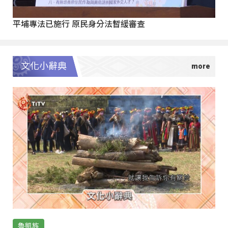
平埔專法已施行 原民身分法暫緩審查
文化小辭典
魯凱族