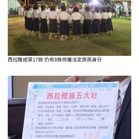
西拉雅成第17族 仍有8族待獲法定原民身分