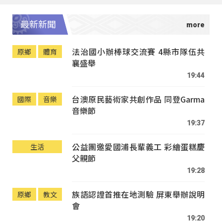
最新新聞
法治國小辦棒球交流賽 4縣市隊伍共
原鄉
體育
襄盛舉
19:44
台澳原民藝術家共創作品 同登Garma
國際
音樂
音樂節
19:37
公益團邀愛國浦長輩義工 彩繪蛋糕慶
生活
父親節
19:28
族語認證首推在地測驗 屏東舉辦說明
原鄉
教文
會
19:20