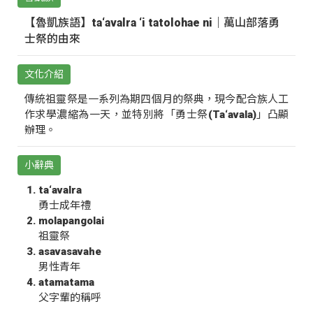
【魯凱族語】ta‘avalra ‘i tatolohae ni｜萬山部落勇
士祭的由來
文化介紹
傳統祖靈祭是一系列為期四個月的祭典，現今配合族人工
作求學濃縮為一天，並特別將「勇士祭(Ta‘avala)」凸顯
辦理。
小辭典
ta‘avalra
勇士成年禮
molapangolai
祖靈祭
asavasavahe
男性青年
atamatama
父字輩的稱呼