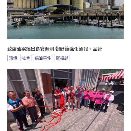
致癌油案燒出食安漏洞 朝野籲強化通報、品管
環境
社會
癌油事件
衛福部