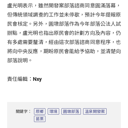
盧光明表示，雖然開發案部落諮商同意圓滿落幕，
但傳統領域調查的工作並未停歇，預計今年提報原
民會核定。另外，圓墩部落作為今年部落公法人試
辦點，盧光明也指出原民會的計劃方向及內容，仍
有多處需要釐清，經由這次部落諮商同意程序，也
將向中央反應，期盼原民會能給予協助，並清楚向
部落說明。
責任編輯：Nxy
關鍵字：
原鄉
環境
圓墩部落
溫泉開發案
苗栗