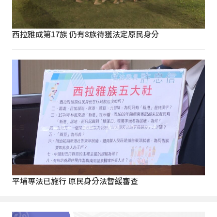
西拉雅成第17族 仍有8族待獲法定原民身分
平埔專法已施行 原民身分法暫緩審查