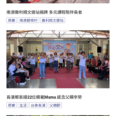
南澳撒利姆文健站揭牌 多元課程陪伴長者
原鄉
南澳碧候村
撒利姆文健站
長濱鄉表揚22位模範Mama 感念父親辛勞
原鄉
生活
台東長濱
父親節