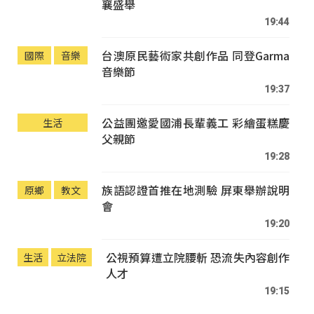
襄盛舉
19:44
台澳原民藝術家共創作品 同登Garma
國際
音樂
音樂節
19:37
公益團邀愛國浦長輩義工 彩繪蛋糕慶
生活
父親節
19:28
族語認證首推在地測驗 屏東舉辦說明
原鄉
教文
會
19:20
公視預算遭立院腰斬 恐流失內容創作
生活
立法院
人才
19:15