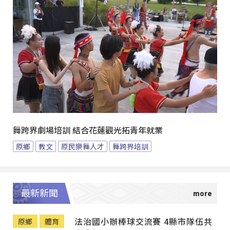
舞跨界劇場培訓 結合花蓮觀光拓青年就業
原鄉
教文
原民樂舞人才
舞跨界培訓
最新新聞
法治國小辦棒球交流賽 4縣市隊伍共
原鄉
體育