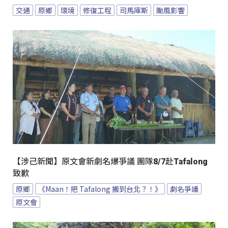
交通
原鄉
環境
修復工程
司馬庫斯
颱風影響
【涉己新聞】原文會新劇名爆爭議 團隊8/7赴Tafalong
致歉
原鄉
《Maan！把 Tafalong 搬到台北？！》
劇名爭議
原文會