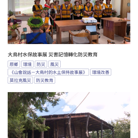
大鳥村水保故事展 災害記憶轉化防災教育
原鄉
環境
防災
風災
《山會說話－大鳥村的水土保持故事展》
環境改善
莫拉克風災
防災教育