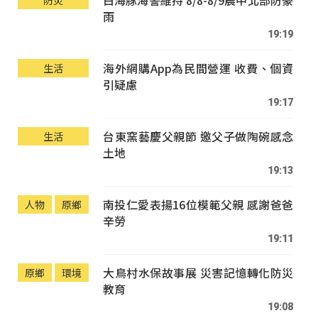
白海豚海警維持 8/8-8/9晨中北部防豪
防災
雨
19:19
海外網購App為民間營運 收費、個資
生活
引疑慮
19:17
台東窯藝慶父親節 邀父子做陶碗感念
生活
土地
19:13
南投仁愛表揚16位模範父親 感謝爸爸
人物
原鄉
辛勞
19:11
大鳥村水保故事展 災害記憶轉化防災
原鄉
環境
教育
19:08