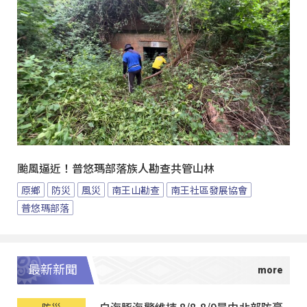
颱風逼近！普悠瑪部落族人勘查共管山林
原鄉
防災
風災
南王山勘查
南王社區發展協會
普悠瑪部落
最新新聞