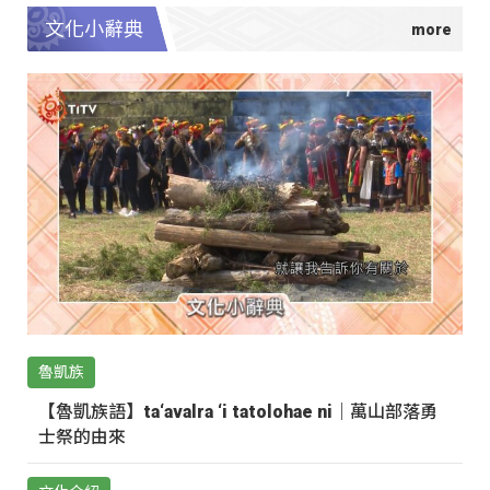
文化小辭典
魯凱族
【魯凱族語】ta‘avalra ‘i tatolohae ni｜萬山部落勇
士祭的由來