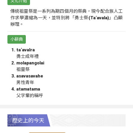
文化介紹
傳統祖靈祭是一系列為期四個月的祭典，現今配合族人工
作求學濃縮為一天，並特別將「勇士祭(Ta‘avala)」凸顯
辦理。
小辭典
ta‘avalra
勇士成年禮
molapangolai
祖靈祭
asavasavahe
男性青年
atamatama
父字輩的稱呼
歷史上的今天