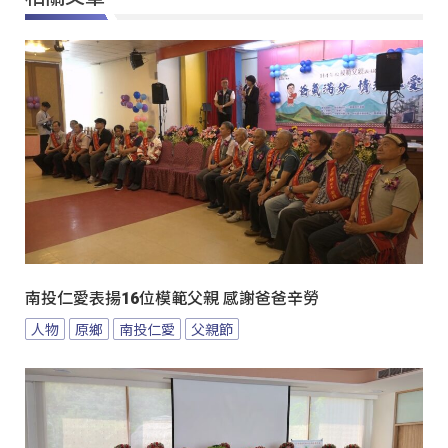
南投仁愛表揚16位模範父親 感謝爸爸辛勞
人物
原鄉
南投仁愛
父親節