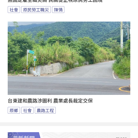
無固定雇主職災高 民團促正視原民勞工困境
社會
原民勞工職災
陳情
台東建和農路涉圖利 農業處長裁定交保
原鄉
社會
農路工程