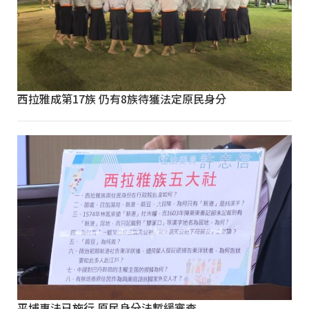
西拉雅成第17族 仍有8族待獲法定原民身分
平埔專法已施行 原民身分法暫緩審查