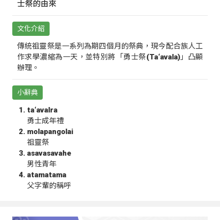
士祭的由來
文化介紹
傳統祖靈祭是一系列為期四個月的祭典，現今配合族人工
作求學濃縮為一天，並特別將「勇士祭(Ta‘avala)」凸顯
辦理。
小辭典
ta‘avalra
勇士成年禮
molapangolai
祖靈祭
asavasavahe
男性青年
atamatama
父字輩的稱呼