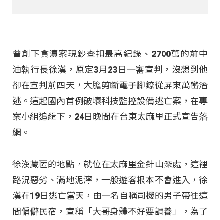
曾創下貪瀆案現鈔查扣最高紀錄、2700萬的前中
油執行長徐漢，原定3月23日一審宣判，沒想到他
卻在宣判前四天，大膽剪斷電子腳鐐從屏東萬巒潛
逃。這起國內首例破壞科技監控設備逃亡案，在專
案小組追緝下，24日晚間在台東太麻里正式宣告落
網。
徐漢藏匿的地點，就位在太麻里金針山深處，這裡
路況惡劣、滿地泥濘，一般遊客根本不會進入，徐
漢在19日逃亡當天，由一名自稱司機的男子帶往這
間偏僻民宿，宣稱「大哥身體不好要調養」，為了