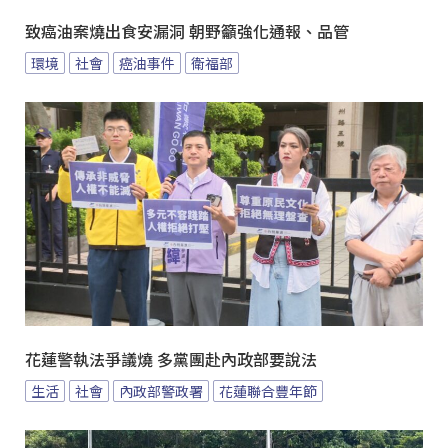
致癌油案燒出食安漏洞 朝野籲強化通報、品管
環境
社會
癌油事件
衛福部
花蓮警執法爭議燒 多黨團赴內政部要說法
生活
社會
內政部警政署
花蓮聯合豐年節