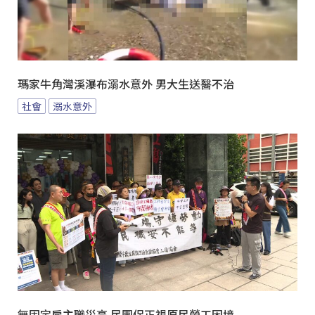
瑪家牛角灣溪瀑布溺水意外 男大生送醫不治
社會
溺水意外