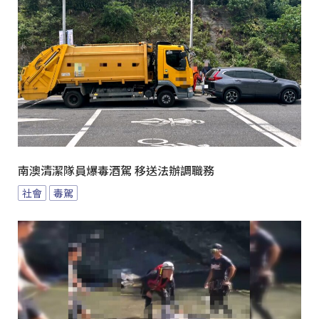
南澳清潔隊員爆毒酒駕 移送法辦調職務
社會
毒駕