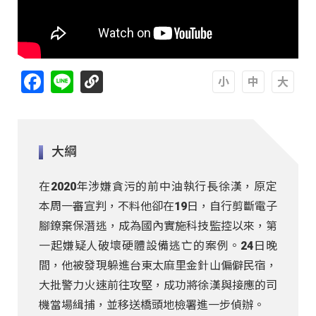
Facebook
Line
A
A
A
大綱
在2020年涉嫌貪污的前中油執行長徐漢，原定
本周一審宣判，不料他卻在19日，自行剪斷電子
腳鐐棄保潛逃，成為國內實施科技監控以來，第
一起嫌疑人破壞硬體設備逃亡的案例。24日晚
間，他被發現躲進台東太麻里金針山偏僻民宿，
大批警力火速前往攻堅，成功將徐漢與接應的司
機當場緝捕，並移送橋頭地檢署進一步偵辦。