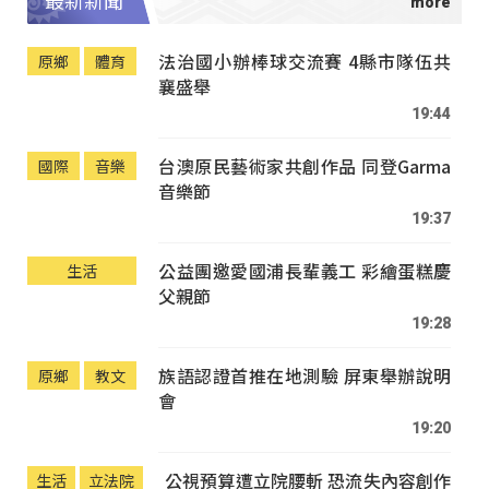
最新新聞
法治國小辦棒球交流賽 4縣市隊伍共
原鄉
體育
襄盛舉
19:44
台澳原民藝術家共創作品 同登Garma
國際
音樂
音樂節
19:37
公益團邀愛國浦長輩義工 彩繪蛋糕慶
生活
父親節
19:28
族語認證首推在地測驗 屏東舉辦說明
原鄉
教文
會
19:20
公視預算遭立院腰斬 恐流失內容創作
生活
立法院