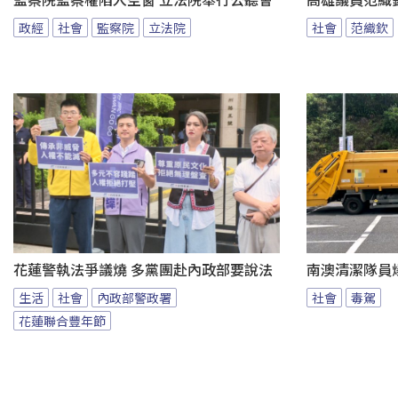
監察院監察權陷入空窗 立法院舉行公聽會
高雄議員范織
政經
社會
監察院
立法院
社會
范織欽
花蓮警執法爭議燒 多黨團赴內政部要說法
南澳清潔隊員
生活
社會
內政部警政署
社會
毒駕
花蓮聯合豐年節