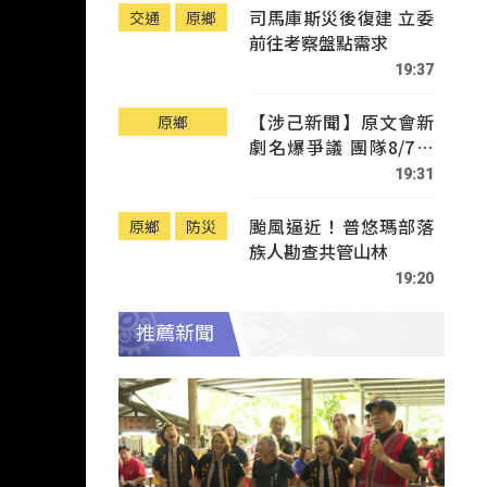
司馬庫斯災後復建 立委
交通
原鄉
前往考察盤點需求
19:37
【涉己新聞】原文會新
原鄉
劇名爆爭議 團隊8/7赴
Tafalong致歉
19:31
颱風逼近！普悠瑪部落
原鄉
防災
族人勘查共管山林
19:20
推薦新聞