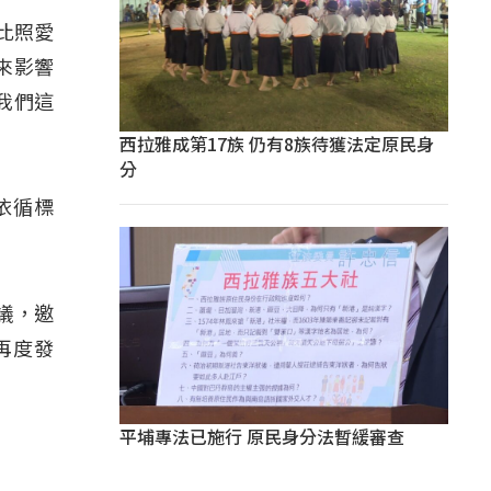
比照愛
來影響
我們這
西拉雅成第17族 仍有8族待獲法定原民身
分
依循標
。
議，邀
再度發
平埔專法已施行 原民身分法暫緩審查