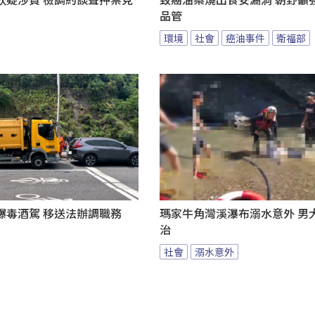
欽疑涉貪 檢調約談聲押禁見
致癌油案燒出食安漏洞 朝野籲
品管
環境
社會
癌油事件
衛福部
爆毒酒駕 移送法辦調職務
瑪家牛角灣溪瀑布溺水意外 男
治
社會
溺水意外