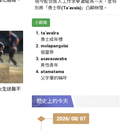
強化通報、
現今配合族人工作求學濃縮為一天，並特
別將「勇士祭(Ta‘avala)」凸顯辦理。
小辭典
ta‘avalra
勇士成年禮
molapangolai
祖靈祭
asavasavahe
男性青年
atamatama
父字輩的稱呼
大生送醫不
歷史上的今天
2026/ 08/ 07