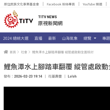
原住民族文化事業基金會
Facebook 粉絲專頁
YouTube 頻道
TITV NEWS
原視新聞網
2024 總統大選
直播
最新
山海氣象
總覽
專題
首頁
社會
鯉魚潭水上腳踏車翻覆 縱管處啟動全面檢討
鯉魚潭水上腳踏車翻覆 縱管處啟動
發布：2026-02-23 19:14
花蓮壽豐
Lo'oh