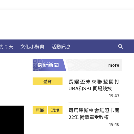
的今天
文化小辭典
活動訊息
最新新聞
長耀盃未來聯盟開打
體育
UBA和SBL同場競技
19:47
司馬庫斯校舍無照卡關
原鄉
環境
22年 衝擊童受教權
19:40