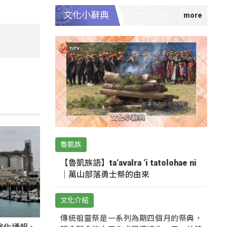
文化小辭典
魯凱族
【魯凱族語】ta‘avalra ‘i tatolohae ni
｜萬山部落勇士祭的由來
文化介紹
傳統祖靈祭是一系列為期四個月的祭典，