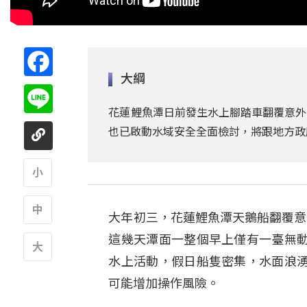
Facebook
大綱
Line
花蓮鯉魚潭日前發生水上腳踏車翻覆意外
也已啟動水域安全全面檢討，將跟地方政
A
大年初三，花蓮鯉魚潭天鵝船翻覆意
A
這幾天潭面一整個早上僅有一臺無
水上活動，假日船隻密集，水面浪
A
可能增加操作風險。