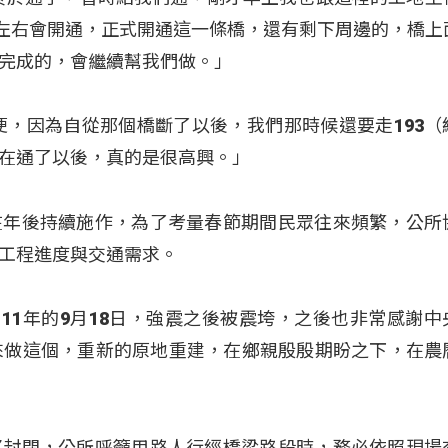
，左右會開通，正式開通這一條橋，還有剩下周邊的，橋上
完成的，會繼續幫我們做。」
便，因為自從那個橋斷了以後，我們那時候還要走193（
在通了以後，真的是很高興。」
在年後持續施作，為了考量春節期間民眾往來頻繁，公所
工程進度與交通需求。
111年的9月18日，強震之後被震垮，之後也非常感謝中
來做這個，重新的原地重建，在鄉親殷殷期盼之下，在農
將封閉，公所呼籲用路人行經橋梁路段時，務必依照現場