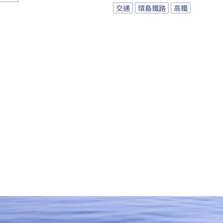
交通
環島鐵路
高鐵