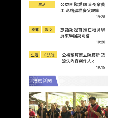
公益團邀愛國浦長輩義
生活
工 彩繪蛋糕慶父親節
19:28
族語認證首推在地測驗
原鄉
教文
屏東舉辦說明會
19:20
公視預算遭立院腰斬 恐
生活
立法院
流失內容創作人才
19:15
推薦新聞