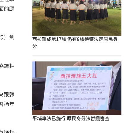
面的應
線）到
西拉雅成第17族 仍有8族待獲法定原民身
分
協調相
央跟縣
曆過年
平埔專法已施行 原民身分法暫緩審查
交通指