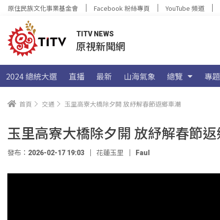
原住民族文化事業基金會
Facebook 粉絲專頁
YouTube 頻道
TITV NEWS
原視新聞網
2024 總統大選
直播
最新
山海氣象
總覽
專題
首頁
交通
玉里高寮大橋除夕開 放紓解春節返鄉車潮
玉里高寮大橋除夕開 放紓解春節返
發布：2026-02-17 19:03
花蓮玉里
Faul