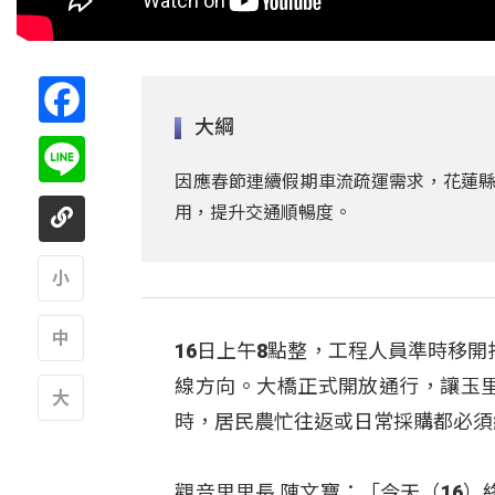
Facebook
大綱
Line
因應春節連續假期車流疏運需求，花蓮縣
用，提升交通順暢度。
A
16日上午8點整，工程人員準時移
A
線方向。大橋正式開放通行，讓玉里
時，居民農忙往返或日常採購都必須
A
觀音里里長 陳文寶：「今天（16