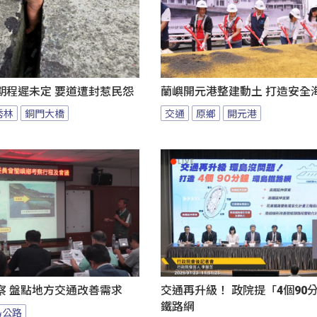
期程遲未定 要道遭封惹民怨
蘭嶼開元港整建動土 打造安全
秀林
銅門大橋
交通
原鄉
開元港
察 盤點地方交通改善需求
交通再升級！ 政院提「4個90
鐵路網
島公路