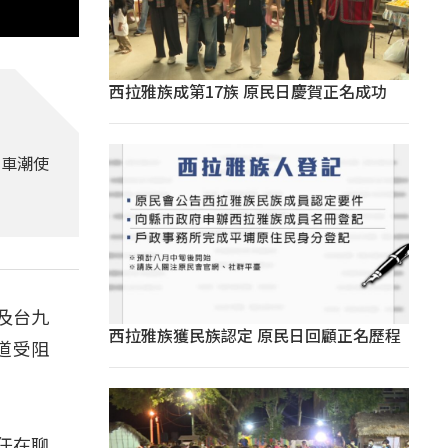
西拉雅族成第17族 原民日慶賀正名成功
遊車潮使
及台九
西拉雅族獲民族認定 原民日回顧正名歷程
道受阻
任在聊