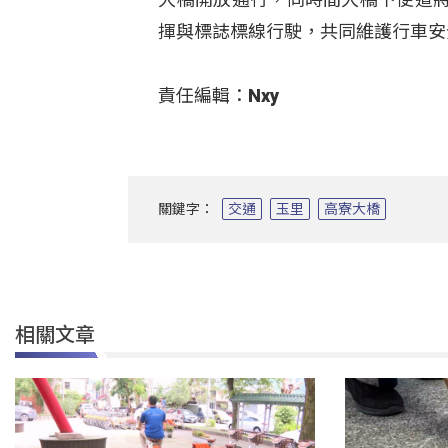
揮與標誌標線行駛，共同維護行車安
責任編輯：Nxy
關鍵字：
交通
玉里
高寮大橋
相關文章