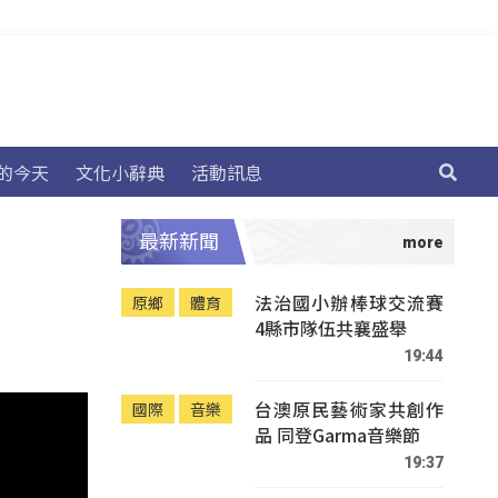
的今天
文化小辭典
活動訊息
最新新聞
法治國小辦棒球交流賽
原鄉
體育
4縣市隊伍共襄盛舉
19:44
台澳原民藝術家共創作
國際
音樂
品 同登Garma音樂節
19:37