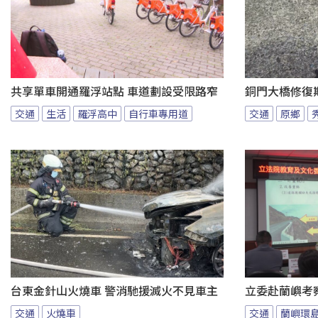
共享單車開通羅浮站點 車道劃設受限路窄
銅門大橋修復
交通
生活
羅浮高中
自行車專用道
交通
原鄉
台東金針山火燒車 警消馳援滅火不見車主
立委赴蘭嶼考
交通
火燒車
交通
蘭嶼環