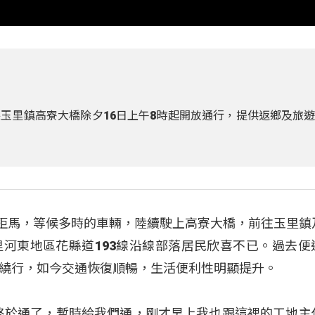
玉里鎮高寮大橋除夕16日上午8時起開放通行，提供返鄉及旅
開拒馬，等候多時的車輛，陸續駛上高寮大橋，前往玉里鎮
河東地區花縣道193線沿線部落居民欣喜不已。過去便
繞行，如今交通恢復順暢，生活便利性明顯提升。
）終於通了，暫時給我們通，剛才早上我也跟這裡的工地主