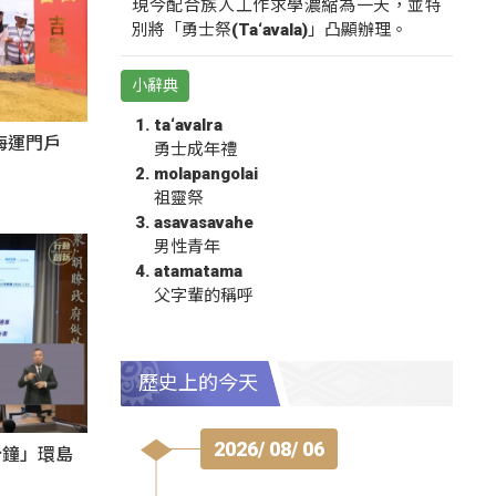
現今配合族人工作求學濃縮為一天，並特
別將「勇士祭(Ta‘avala)」凸顯辦理。
小辭典
ta‘avalra
海運門戶
勇士成年禮
molapangolai
祖靈祭
asavasavahe
男性青年
atamatama
父字輩的稱呼
歷史上的今天
2026/ 08/ 06
分鐘」環島