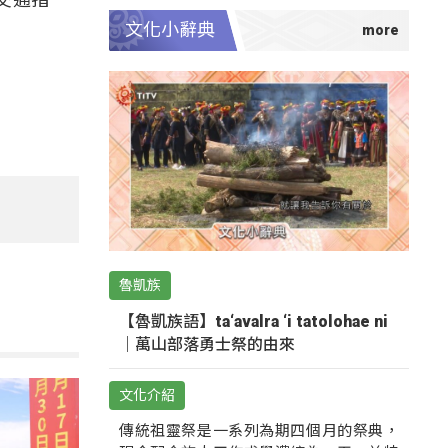
文化小辭典
魯凱族
【魯凱族語】ta‘avalra ‘i tatolohae ni
｜萬山部落勇士祭的由來
文化介紹
傳統祖靈祭是一系列為期四個月的祭典，