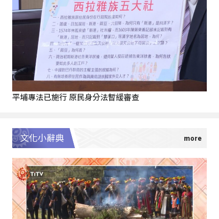
平埔專法已施行 原民身分法暫緩審查
文化小辭典