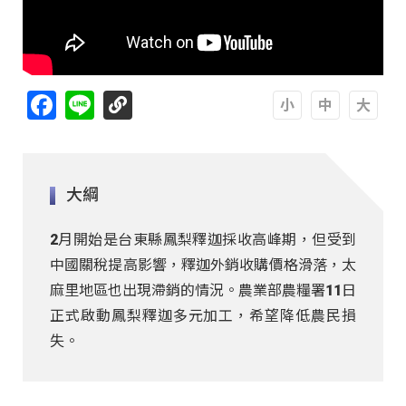
Facebook
Line
A
A
A
大綱
2月開始是台東縣鳳梨釋迦採收高峰期，但受到
中國關稅提高影響，釋迦外銷收購價格滑落，太
麻里地區也出現滯銷的情況。農業部農糧署11日
正式啟動鳳梨釋迦多元加工，希望降低農民損
失。