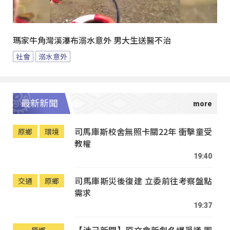
瑪家牛角灣溪瀑布溺水意外 男大生送醫不治
社會
溺水意外
最新新聞
司馬庫斯校舍無照卡關22年 衝擊童受
原鄉
環境
教權
19:40
司馬庫斯災後復建 立委前往考察盤點
交通
原鄉
需求
19:37