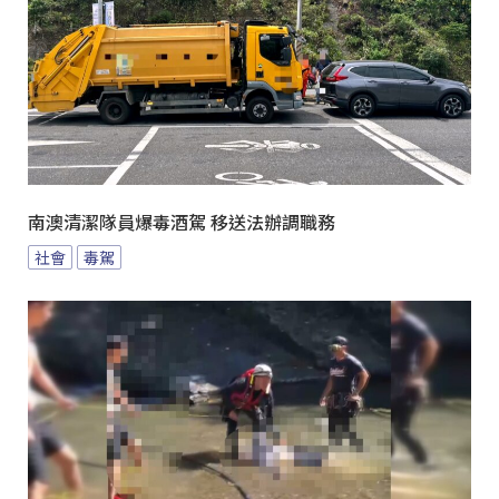
南澳清潔隊員爆毒酒駕 移送法辦調職務
社會
毒駕