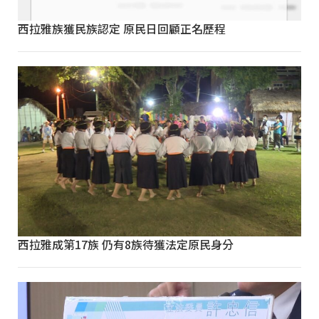
西拉雅族獲民族認定 原民日回顧正名歷程
西拉雅成第17族 仍有8族待獲法定原民身分