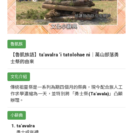
魯凱族
【魯凱族語】ta‘avalra ‘i tatolohae ni｜萬山部落勇
士祭的由來
文化介紹
傳統祖靈祭是一系列為期四個月的祭典，現今配合族人工
作求學濃縮為一天，並特別將「勇士祭(Ta‘avala)」凸顯
辦理。
小辭典
ta‘avalra
勇士成年禮