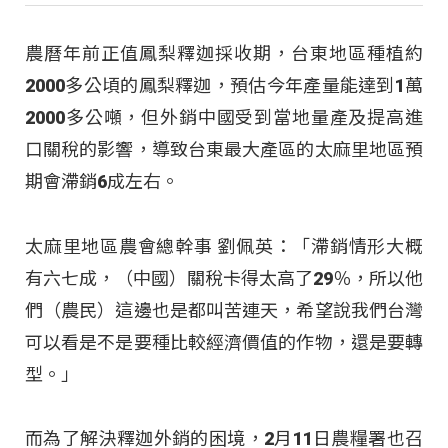
農曆年前正值鳳梨釋迦採收期，台東地區種植約
2000多公頃的鳳梨釋迦，預估今年產量能達到1萬
2000多公噸，但外銷中國受到當地量產及提高進
口關稅的影響，導致台東最大產區的太麻里地區預
期會滯銷6成左右。
太麻里地區農會總幹事 劉佩英：「滯銷情形大概
有六七成，（中國）關稅卡得太高了29％，所以他
們（農民）這邊也是都叫苦連天，希望說我們台灣
可以看是不是要種比較經濟價值的作物，還是要轉
型。」
而為了解決釋迦外銷的困境，2月11日農糧署也召