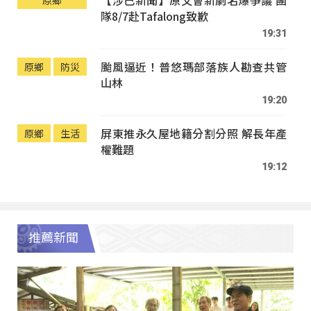
【涉己新聞】原文會新劇名爆爭議 團
原鄉
隊8/7赴Tafalong致歉
19:31
颱風逼近！普悠瑪部落族人勘查共管
原鄉
防災
山林
19:20
屏東推永久屋地籍分割分照 解長年產
原鄉
生活
權難題
19:12
推薦新聞