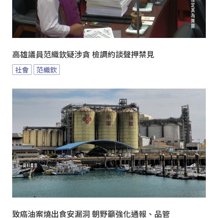
高雄議員范織欽疑涉貪 檢調約談聲押禁見
社會
范織欽
致癌油案燒出食安漏洞 朝野籲強化通報、品管