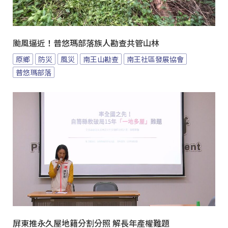
颱風逼近！普悠瑪部落族人勘查共管山林
原鄉
防災
風災
南王山勘查
南王社區發展協會
普悠瑪部落
屏東推永久屋地籍分割分照 解長年產權難題