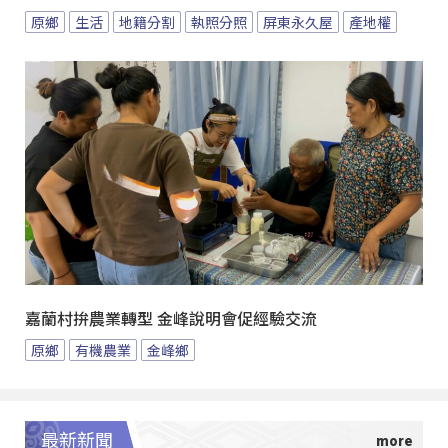
原鄉
生活
地籍分割
執照分照
屏東永久屋
產地權
嘉蘭村拚農業轉型 金峰說明會促經驗交流
原鄉
有機農業
金峰鄉
最新新聞