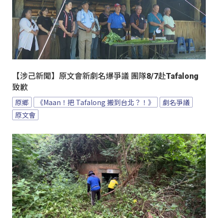
【涉己新聞】原文會新劇名爆爭議 團隊8/7赴Tafalong
致歉
原鄉
《Maan！把 Tafalong 搬到台北？！》
劇名爭議
原文會