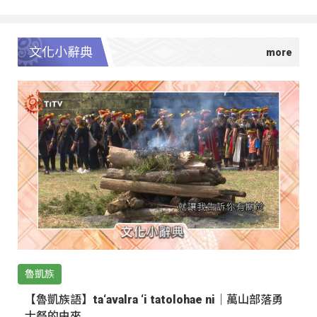
文化小辭典
魯凱族
【魯凱族語】ta‘avalra ‘i tatolohae ni｜萬山部落勇
士祭的由來