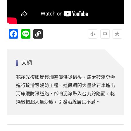
Facebook
Line
A
A
A
大綱
花蓮光復鄉歷經堰塞湖洪災過後，馬太鞍溪亟需
進行疏濬跟堤防工程，這段期間大量砂石車進出
河床跟防汛道路，卻將泥濘帶入台九線路面，乾
燥後揚起大量沙塵，引發沿線居民不滿。