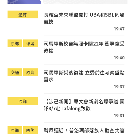
長耀盃未來聯盟開打 UBA和SBL同場
體育
競技
19:47
司馬庫斯校舍無照卡關22年 衝擊童受
原鄉
環境
教權
19:40
司馬庫斯災後復建 立委前往考察盤點
交通
原鄉
需求
19:37
【涉己新聞】原文會新劇名爆爭議 團
原鄉
隊8/7赴Tafalong致歉
19:31
颱風逼近！普悠瑪部落族人勘查共管
原鄉
防災