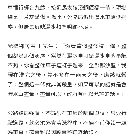
車輛行經台九線、接近馬太鞍溪鋼便橋一帶，現場
總是一片灰濛濛。為此，公路局派出灑水車降低揚
塵，但居民反映灑水頻率明顯不足。
光復鄉居民 王先生：「你看這個整個這一條，整
個都是那個灰塵，當然有灑水車可是灑水車的量能
不夠，你看整個車子這樣子過來，全部都沙塵，我
現在洗完之後，差不多在一兩天之後，應該就髒
了，整個這一條就非常嚴重，如果可以的話就是會
灑水車盡量，盡量可以，政府有可以允許的話。」
公路總局強調，不論砂石車屬於哪個單位，只要行
駛道路，就必須落實清洗程序，不過不前僅設一處
洗車臺，確實難以因應實際疏濬動線。