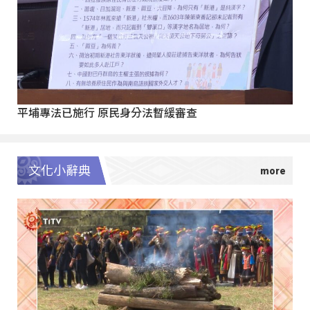
平埔專法已施行 原民身分法暫緩審查
文化小辭典