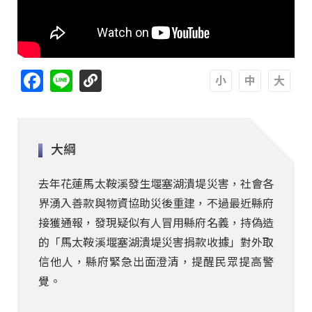
Facebook
Line
A
A
A
大綱
去年花蓮馬太鞍溪發生堰塞湖潰堤災害，社會各
界湧入善款與物資協助災後重建，不過最近縣府
接獲通報，發現疑似有人冒用縣府名義，持偽造
的「馬太鞍溪堰塞湖潰堤災害捐款收據」對外取
信他人，縣府緊急出面澄清，提醒民眾提高警
覺。