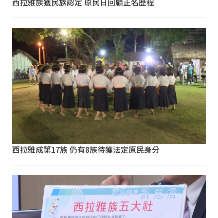
西拉雅族獲民族認定 原民日回顧正名歷程
西拉雅成第17族 仍有8族待獲法定原民身分