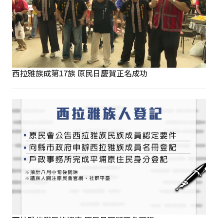
西拉雅族成第17族 原民日慶賀正名成功