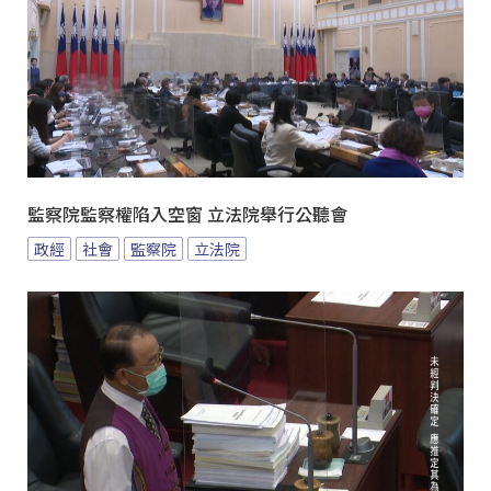
監察院監察權陷入空窗 立法院舉行公聽會
政經
社會
監察院
立法院