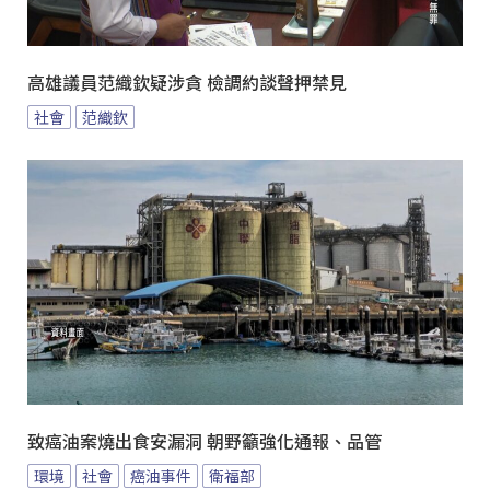
高雄議員范織欽疑涉貪 檢調約談聲押禁見
社會
范織欽
致癌油案燒出食安漏洞 朝野籲強化通報、品管
環境
社會
癌油事件
衛福部