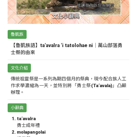
魯凱族
【魯凱族語】ta‘avalra ‘i tatolohae ni｜萬山部落勇
士祭的由來
文化介紹
傳統祖靈祭是一系列為期四個月的祭典，現今配合族人工
作求學濃縮為一天，並特別將「勇士祭(Ta‘avala)」凸顯
辦理。
小辭典
ta‘avalra
勇士成年禮
molapangolai