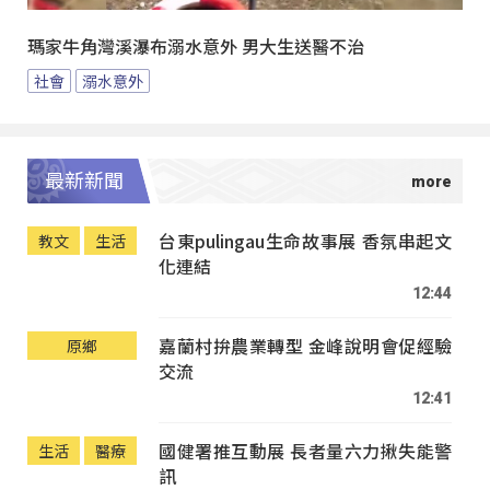
瑪家牛角灣溪瀑布溺水意外 男大生送醫不治
社會
溺水意外
最新新聞
台東pulingau生命故事展 香氛串起文
教文
生活
化連結
12:44
嘉蘭村拚農業轉型 金峰說明會促經驗
原鄉
交流
12:41
國健署推互動展 長者量六力揪失能警
生活
醫療
訊