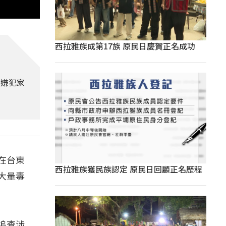
西拉雅族成第17族 原民日慶賀正名成功
姓嫌犯家
在台東
西拉雅族獲民族認定 原民日回顧正名歷程
阻大量毒
追查涉