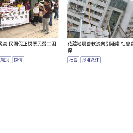
災高 民團促正視原民勞工困
花蓮地震善款流向引疑慮 社會
保
工職災
陳情
社會
涉嫌貪汙