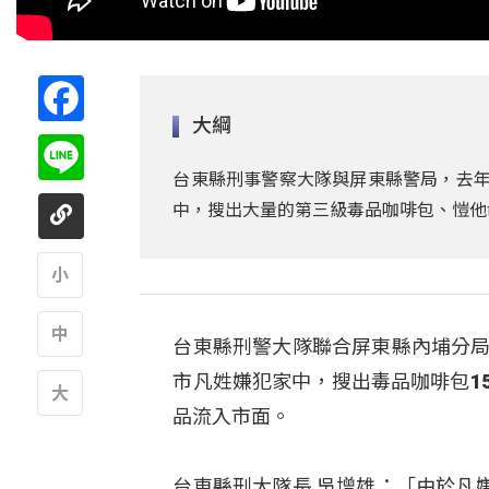
Facebook
大綱
Line
台東縣刑事警察大隊與屏東縣警局，去年
中，搜出大量的第三級毒品咖啡包、愷他
A
台東縣刑警大隊聯合屏東縣內埔分局
A
市凡姓嫌犯家中，搜出毒品咖啡包158
品流入市面。
A
台東縣刑大隊長 吳增雄：「由於凡