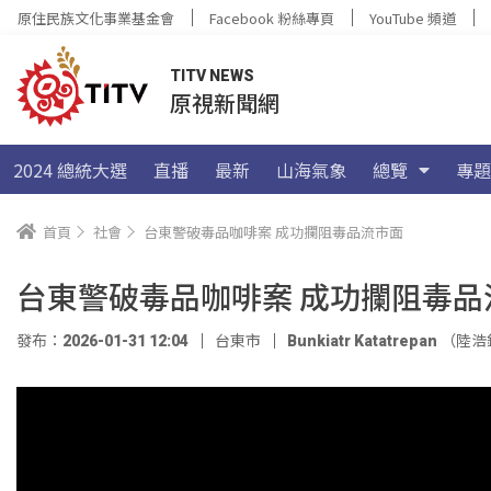
原住民族文化事業基金會
Facebook 粉絲專頁
YouTube 頻道
TITV NEWS
原視新聞網
2024 總統大選
直播
最新
山海氣象
總覽
專題
首頁
社會
台東警破毒品咖啡案 成功攔阻毒品流市面
台東警破毒品咖啡案 成功攔阻毒品
發布：2026-01-31 12:04
台東市
Bunkiatr Katatrepan （陸