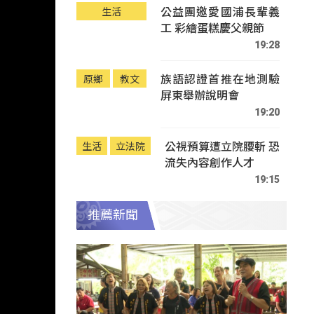
公益團邀愛國浦長輩義
生活
工 彩繪蛋糕慶父親節
19:28
族語認證首推在地測驗
原鄉
教文
屏東舉辦說明會
19:20
公視預算遭立院腰斬 恐
生活
立法院
流失內容創作人才
19:15
推薦新聞