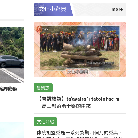
文化小辭典
魯凱族
辦調職務
【魯凱族語】ta‘avalra ‘i tatolohae ni
｜萬山部落勇士祭的由來
文化介紹
傳統祖靈祭是一系列為期四個月的祭典，