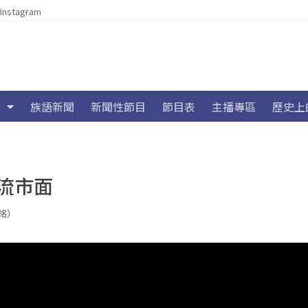
Instagram
族語新聞
新聞性節目
節目表
主播專區
歷史上
流市面
浩銘）