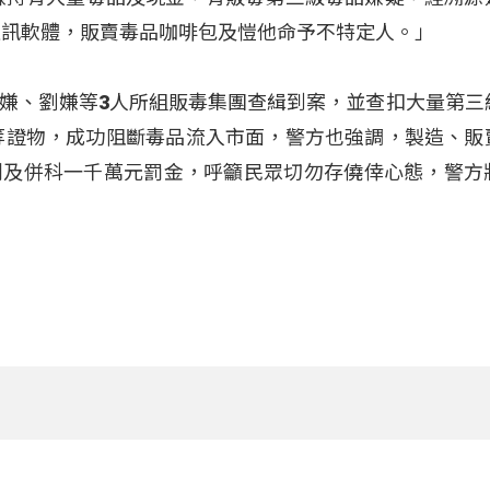
E通訊軟體，販賣毒品咖啡包及愷他命予不特定人。」
嫌、劉嫌等3人所組販毒集團查緝到案，並查扣大量第三
金等證物，成功阻斷毒品流入市面，警方也強調，製造、販
刑及併科一千萬元罰金，呼籲民眾切勿存僥倖心態，警方