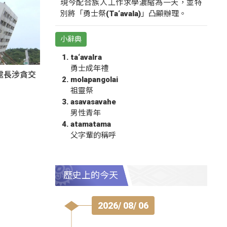
現今配合族人工作求學濃縮為一天，並特
別將「勇士祭(Ta‘avala)」凸顯辦理。
小辭典
ta‘avalra
勇士成年禮
處長涉貪交
molapangolai
祖靈祭
asavasavahe
男性青年
atamatama
父字輩的稱呼
歷史上的今天
2026/ 08/ 06