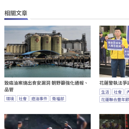
相關文章
致癌油案燒出食安漏洞 朝野籲強化通報、
花蓮警執法爭
品管
生活
社會
環境
社會
癌油事件
衛福部
花蓮聯合豐年