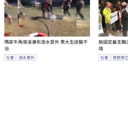
瑪家牛角灣溪瀑布溺水意外 男大生送醫不
無固定雇主職
治
境
社會
溺水意外
社會
原民勞