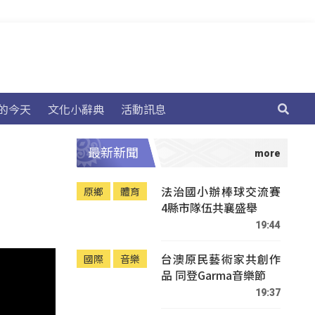
的今天
文化小辭典
活動訊息
最新新聞
法治國小辦棒球交流賽
原鄉
體育
4縣市隊伍共襄盛舉
19:44
台澳原民藝術家共創作
國際
音樂
品 同登Garma音樂節
19:37