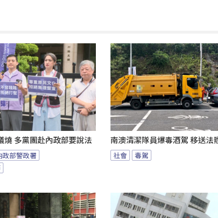
議燒 多黨團赴內政部要說法
南澳清潔隊員爆毒酒駕 移送法
內政部警政署
社會
毒駕
節